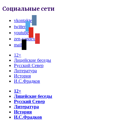
Социальные сети
vkontakte
twitter
youtube
zen-yandex
mail
12+
Лицейские беседы
Русский Север
Литература
История
И.С.Фрадков
12+
Лицейские беседы
Русский Север
Литература
История
И.С.Фрадков