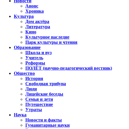
Новости
Анонс
Хроника
Культура
Дом актёра
Литература
Кино
Культурное наследие
Парк культуры и чтения
Образование
Школа и вуз
Учитель
Реформы
ПОЛЁТ (научно-педагогический вестник)
Общество
История
Свободная трибуна
Люди
Лицейские беседы
Семья и дети
Путешествие
Утраты
Наука
Новости и факты
Гуманитарные науки