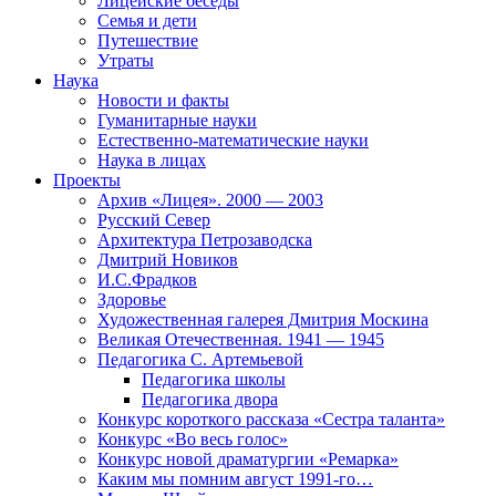
Лицейские беседы
Семья и дети
Путешествие
Утраты
Наука
Новости и факты
Гуманитарные науки
Естественно-математические науки
Наука в лицах
Проекты
Архив «Лицея». 2000 — 2003
Русский Север
Архитектура Петрозаводска
Дмитрий Новиков
И.С.Фрадков
Здоровье
Художественная галерея Дмитрия Москина
Великая Отечественная. 1941 — 1945
Педагогика С. Артемьевой
Педагогика школы
Педагогика двора
Конкурс короткого рассказа «Сестра таланта»
Конкурс «Во весь голос»
Конкурс новой драматургии «Ремарка»
Каким мы помним август 1991-го…