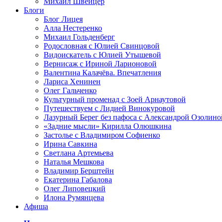
Михаил Швейцер
Блоги
Блог Лицея
Алла Нестеренко
Михаил Гольденберг
Родословная с Юлией Свинцовой
Видоискатель с Юлией Утышевой
Вернисаж с Ириной Ларионовой
Валентина Калачёва. Впечатления
Лариса Хенинен
Олег Гальченко
Культурный променад с Зоей Арнаутовой
Путешествуем с Лидией Винокуровой
Лазурный Берег без пафоса с Александрой Озолино
«Задние мысли» Кирилла Олюшкина
Застолье с Владимиром Софиенко
Ирина Савкина
Светлана Артемьева
Наталья Мешкова
Владимир Берштейн
Екатерина Габалова
Олег Липовецкий
Илона Румянцева
Афиша