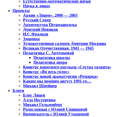
Естественно-математические науки
Наука в лицах
Проекты
Архив «Лицея». 2000 — 2003
Русский Север
Архитектура Петрозаводска
Дмитрий Новиков
И.С.Фрадков
Здоровье
Художественная галерея Дмитрия Москина
Великая Отечественная. 1941 — 1945
Педагогика С. Артемьевой
Педагогика школы
Педагогика двора
Конкурс короткого рассказа «Сестра таланта»
Конкурс «Во весь голос»
Конкурс новой драматургии «Ремарка»
Каким мы помним август 1991-го…
Михаил Швейцер
Блоги
Блог Лицея
Алла Нестеренко
Михаил Гольденберг
Родословная с Юлией Свинцовой
Видоискатель с Юлией Утышевой