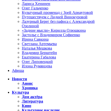
Лариса Хенинен
Олег Гальченко
Культурный променад с Зоей Арнаутовой
Путешествуем с Лидией Винокуровой
Лазурный Берег без пафоса с Александрой
Озолиной
«Задние мысли» Кирилла Олюшкина
Застолье с Владимиром Софиенко
Ирина Савкина
Светлана Артемьева
Наталья Мешкова
Владимир Берштейн
Екатерина Габалова
Олег Липовецкий
Илона Румянцева
Афиша
Новости
Анонс
Хроника
Культура
Дом актёра
Литература
Кино
Культурное наследие