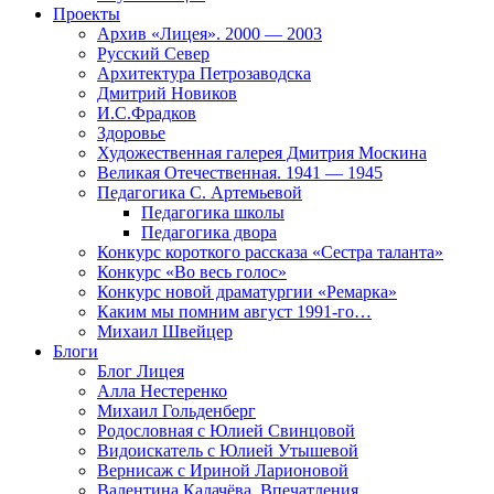
Проекты
Архив «Лицея». 2000 — 2003
Русский Север
Архитектура Петрозаводска
Дмитрий Новиков
И.С.Фрадков
Здоровье
Художественная галерея Дмитрия Москина
Великая Отечественная. 1941 — 1945
Педагогика С. Артемьевой
Педагогика школы
Педагогика двора
Конкурс короткого рассказа «Сестра таланта»
Конкурс «Во весь голос»
Конкурс новой драматургии «Ремарка»
Каким мы помним август 1991-го…
Михаил Швейцер
Блоги
Блог Лицея
Алла Нестеренко
Михаил Гольденберг
Родословная с Юлией Свинцовой
Видоискатель с Юлией Утышевой
Вернисаж с Ириной Ларионовой
Валентина Калачёва. Впечатления