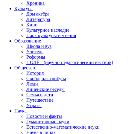
Хроника
Культура
Дом актёра
Литература
Кино
Культурное наследие
Парк культуры и чтения
Образование
Школа и вуз
Учитель
Реформы
ПОЛЁТ (научно-педагогический вестник)
Общество
История
Свободная трибуна
Люди
Лицейские беседы
Семья и дети
Путешествие
Утраты
Наука
Новости и факты
Гуманитарные науки
Естественно-математические науки
Наука в лицах