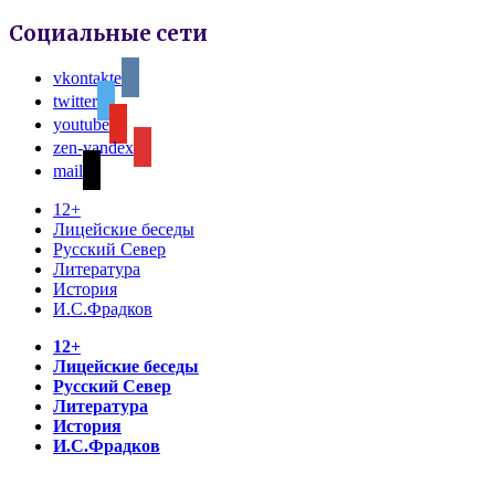
Социальные сети
vkontakte
twitter
youtube
zen-yandex
mail
12+
Лицейские беседы
Русский Север
Литература
История
И.С.Фрадков
12+
Лицейские беседы
Русский Север
Литература
История
И.С.Фрадков