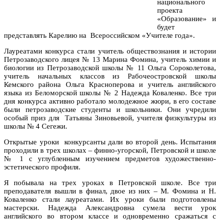
национального
проекта
«Образование» и
будет
представлять Карелию на Всероссийском «Учителе года».
Лауреатами конкурса стали учитель обществознания и истории
Петрозаводского лицея № 13 Марина Фомина, учитель химии и
биологии из Петрозаводской школы № 11 Ольга Сороколетова,
учитель начальных классов из Рабочеостровской школы
Кемского района Ольга Красноперова и учитель английского
языка из Беломорской школы № 2 Надежда Коваленко. Все три
дня конкурса активно работало молодежное жюри, в его составе
были петрозаводские студенты и школьники. Они учредили
особый приз для Татьяны Зиновьевой, учителя физкультуры из
школы № 4 Сегежи.
Открытые уроки конкурсанты дали во второй день. Испытания
проходили в трех школах – финно-угорской, Петровской и школе
№ 1 с углубленным изучением предметов художественно-
эстетического профиля.
Я побывала на трех уроках в Петровской школе. Все три
преподавателя вышли в финал, двое из них – М. Фомина и Н.
Коваленко стали лауреатами. Их уроки были подготовлены
мастерски. Надежда Александровна сумела вести урок
английского во втором классе и одновременно сражаться с