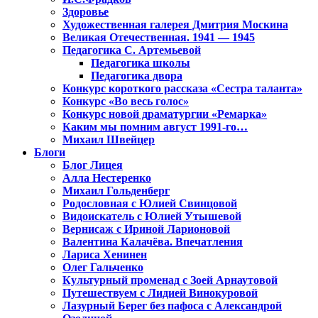
Здоровье
Художественная галерея Дмитрия Москина
Великая Отечественная. 1941 — 1945
Педагогика С. Артемьевой
Педагогика школы
Педагогика двора
Конкурс короткого рассказа «Сестра таланта»
Конкурс «Во весь голос»
Конкурс новой драматургии «Ремарка»
Каким мы помним август 1991-го…
Михаил Швейцер
Блоги
Блог Лицея
Алла Нестеренко
Михаил Гольденберг
Родословная с Юлией Свинцовой
Видоискатель с Юлией Утышевой
Вернисаж с Ириной Ларионовой
Валентина Калачёва. Впечатления
Лариса Хенинен
Олег Гальченко
Культурный променад с Зоей Арнаутовой
Путешествуем с Лидией Винокуровой
Лазурный Берег без пафоса с Александрой