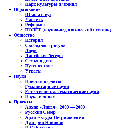
Парк культуры и чтения
Образование
Школа и вуз
Учитель
Реформы
ПОЛЁТ (научно-педагогический вестник)
Общество
История
Свободная трибуна
Люди
Лицейские беседы
Семья и дети
Путешествие
Утраты
Наука
Новости и факты
Гуманитарные науки
Естественно-математические науки
Наука в лицах
Проекты
Архив «Лицея». 2000 — 2003
Русский Север
Архитектура Петрозаводска
Дмитрий Новиков
И.С.Фрадков