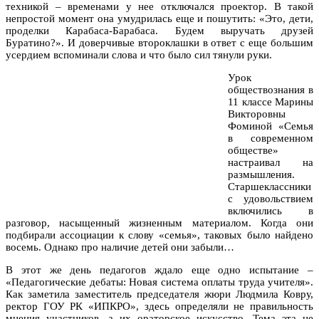
техникой – временами у нее отключался проектор. В такой
непростой момент она умудрилась еще и пошутить: «Это, дети,
проделки Карабаса-Барабаса. Будем выручать друзей
Буратино?». И доверчивые второклашки в ответ с еще большим
усердием вспоминали слова и что было сил тянули руки.
Урок
обществознания в
11 классе Марины
Викторовны
Фоминой «Семья
в современном
обществе»
настраивал на
размышления.
Старшеклассники
с удовольствием
включились в
разговор, насыщенный жизненным материалом. Когда они
подбирали ассоциации к слову «семья», таковых было найдено
восемь. Однако про наличие детей они забыли…
В этот же день педагогов ждало еще одно испытание –
«Педагогические дебаты: Новая система оплаты труда учителя».
Как заметила заместитель председателя жюри Людмила Ковру,
ректор ГОУ РК «ИПКРО», здесь определяли не правильность
мнения участников, а их ораторское искусство. Тема эта не