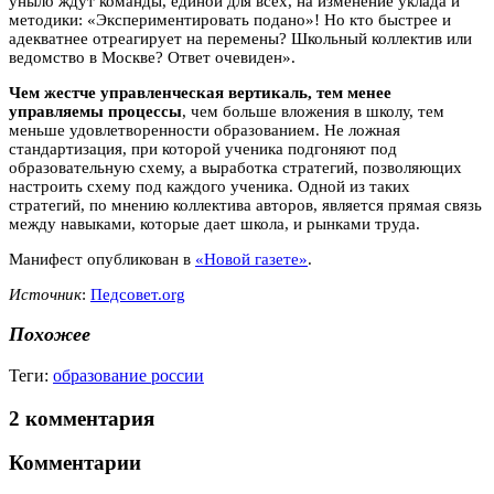
уныло ждут команды, единой для всех, на изменение уклада и
методики: «Экспериментировать подано»! Но кто быстрее и
адекватнее отреагирует на перемены? Школьный коллектив или
ведомство в Москве? Ответ очевиден».
Чем жестче управленческая вертикаль, тем менее
управляемы процессы
, чем больше вложения в школу, тем
меньше удовлетворенности образованием. Не ложная
стандартизация, при которой ученика подгоняют под
образовательную схему, а выработка стратегий, позволяющих
настроить схему под каждого ученика. Одной из таких
стратегий, по мнению коллектива авторов, является прямая связь
между навыками, которые дает школа, и рынками труда.
Манифест опубликован в
«Новой газете»
.
Источник
:
Педсовет.org
Похожее
Теги:
образование россии
2 комментария
Комментарии