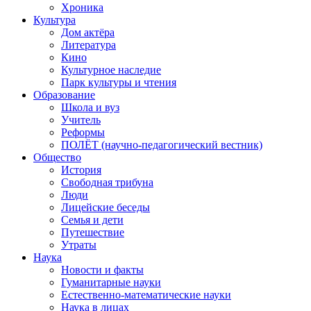
Хроника
Культура
Дом актёра
Литература
Кино
Культурное наследие
Парк культуры и чтения
Образование
Школа и вуз
Учитель
Реформы
ПОЛЁТ (научно-педагогический вестник)
Общество
История
Свободная трибуна
Люди
Лицейские беседы
Семья и дети
Путешествие
Утраты
Наука
Новости и факты
Гуманитарные науки
Естественно-математические науки
Наука в лицах