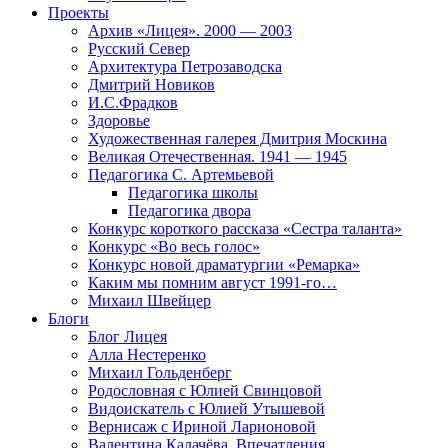
Проекты
Архив «Лицея». 2000 — 2003
Русский Север
Архитектура Петрозаводска
Дмитрий Новиков
И.С.Фрадков
Здоровье
Художественная галерея Дмитрия Москина
Великая Отечественная. 1941 — 1945
Педагогика С. Артемьевой
Педагогика школы
Педагогика двора
Конкурс короткого рассказа «Сестра таланта»
Конкурс «Во весь голос»
Конкурс новой драматургии «Ремарка»
Каким мы помним август 1991-го…
Михаил Швейцер
Блоги
Блог Лицея
Алла Нестеренко
Михаил Гольденберг
Родословная с Юлией Свинцовой
Видоискатель с Юлией Утышевой
Вернисаж с Ириной Ларионовой
Валентина Калачёва. Впечатления