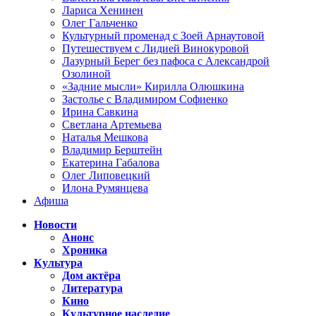
Лариса Хенинен
Олег Гальченко
Культурный променад с Зоей Арнаутовой
Путешествуем с Лидией Винокуровой
Лазурный Берег без пафоса с Александрой
Озолиной
«Задние мысли» Кирилла Олюшкина
Застолье с Владимиром Софиенко
Ирина Савкина
Светлана Артемьева
Наталья Мешкова
Владимир Берштейн
Екатерина Габалова
Олег Липовецкий
Илона Румянцева
Афиша
Новости
Анонс
Хроника
Культура
Дом актёра
Литература
Кино
Культурное наследие