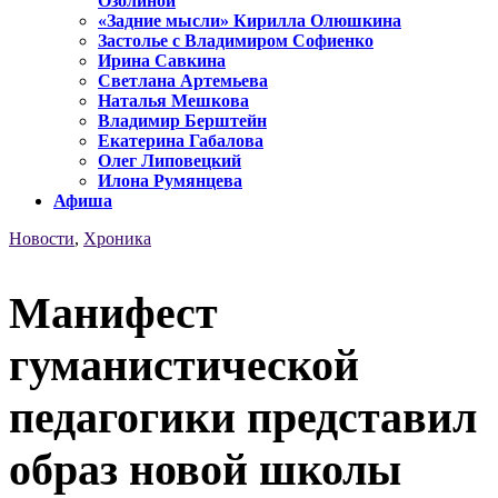
Озолиной
«Задние мысли» Кирилла Олюшкина
Застолье с Владимиром Софиенко
Ирина Савкина
Светлана Артемьева
Наталья Мешкова
Владимир Берштейн
Екатерина Габалова
Олег Липовецкий
Илона Румянцева
Афиша
Новости
,
Хроника
Манифест
гуманистической
педагогики представил
образ новой школы