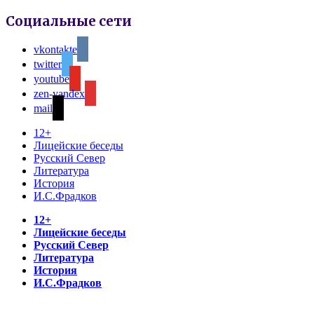
Социальные сети
vkontakte
twitter
youtube
zen-yandex
mail
12+
Лицейские беседы
Русский Север
Литература
История
И.С.Фрадков
12+
Лицейские беседы
Русский Север
Литература
История
И.С.Фрадков