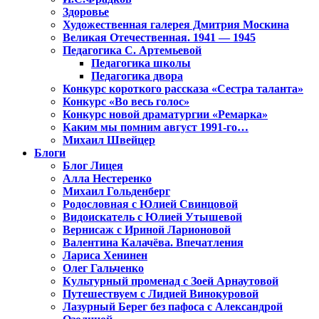
Здоровье
Художественная галерея Дмитрия Москина
Великая Отечественная. 1941 — 1945
Педагогика С. Артемьевой
Педагогика школы
Педагогика двора
Конкурс короткого рассказа «Сестра таланта»
Конкурс «Во весь голос»
Конкурс новой драматургии «Ремарка»
Каким мы помним август 1991-го…
Михаил Швейцер
Блоги
Блог Лицея
Алла Нестеренко
Михаил Гольденберг
Родословная с Юлией Свинцовой
Видоискатель с Юлией Утышевой
Вернисаж с Ириной Ларионовой
Валентина Калачёва. Впечатления
Лариса Хенинен
Олег Гальченко
Культурный променад с Зоей Арнаутовой
Путешествуем с Лидией Винокуровой
Лазурный Берег без пафоса с Александрой