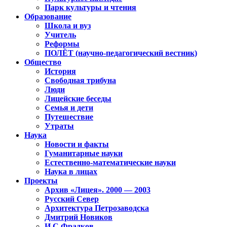
Парк культуры и чтения
Образование
Школа и вуз
Учитель
Реформы
ПОЛЁТ (научно-педагогический вестник)
Общество
История
Свободная трибуна
Люди
Лицейские беседы
Семья и дети
Путешествие
Утраты
Наука
Новости и факты
Гуманитарные науки
Естественно-математические науки
Наука в лицах
Проекты
Архив «Лицея». 2000 — 2003
Русский Север
Архитектура Петрозаводска
Дмитрий Новиков
И.С.Фрадков