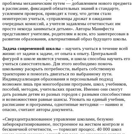
проблемы механическим путем — добавлением нового предмета
в расписание, фиксацией обязательных знаний в стандарте,
усилением проверок, приводят к тому, что детям стало
неинтересно учиться, «управленцы дрожат в ожидании
очередных комиссий, а учителя задавлены отчетностью: им
просто некогда заниматься детьми». Авторы Манифеста
представляют учителям, родителям и всем, кто заинтересован в
развитии образования, альтернативный образ будущего школы.
Задача современной школы
– научить учиться в течение всей
жизни: от задачи к задаче, от опыта к опыту. Центральной
фигурой в школе является ученик, и школа способна научить его
учиться самостоятельно. Для этого необходимо помочь
школьнику раскрыть потребности, выбрать собственную
траекторию и помогать двигаться по выбранному пути.
Индивидуализация образования и персональный подход
возможен лишь при многообразии программ, школ, учебников,
пособий, методик, учительских практик. Именно они смогут
дать разным детям из разных городов с разными способностями
и возможностями равные шансы. Уповать на единый учебник,
расписание и программы, однотипные методики — наивно и
опасно, считают авторы документа.
«Сверхцентрализованное управление школами, безумно
забюрократизированное, построенное на жестком контроле и
бесконечной отчетности, — тормозит процесс. 40 000 школ