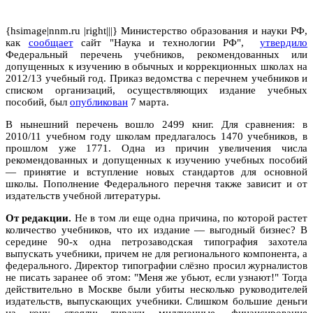
{hsimage|nnm.ru |right|||} Министерство образования и науки РФ,
как
сообщает
сайт "Наука и технологии РФ",
утвердило
Федеральный перечень учебников, рекомендованных или
допущенных к изучению в обычных и коррекционных школах на
2012/13 учебный год. Приказ ведомства с перечнем учебников и
списком организаций, осуществляющих издание учебных
пособий, был
опубликован
7 марта.
В нынешний перечень вошло 2499 книг. Для сравнения: в
2010/11 учебном году школам предлагалось 1470 учебников, в
прошлом уже 1771. Одна из причин увеличения числа
рекомендованных и допущенных к изучению учебных пособий
— принятие и вступление новых стандартов для основной
школы. Пополнение Федерального перечня также зависит и от
издательств учебной литературы.
От редакции.
Не в том ли еще одна причина, по которой растет
количество учебников, что их издание — выгодный бизнес? В
середине 90-х одна петрозаводская типография захотела
выпускать учебники, причем не для регионального компонента, а
федерального. Директор типографии слёзно просил журналистов
не писать заранее об этом: "Меня же убьют, если узнают!" Тогда
действительно в Москве были убиты несколько руководителей
издательств, выпускающих учебники. Слишком большие деньги
на кону стояли: тиражи миллионные, финансирование