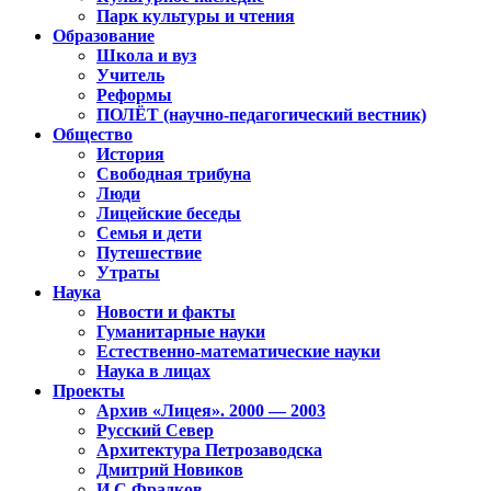
Парк культуры и чтения
Образование
Школа и вуз
Учитель
Реформы
ПОЛЁТ (научно-педагогический вестник)
Общество
История
Свободная трибуна
Люди
Лицейские беседы
Семья и дети
Путешествие
Утраты
Наука
Новости и факты
Гуманитарные науки
Естественно-математические науки
Наука в лицах
Проекты
Архив «Лицея». 2000 — 2003
Русский Север
Архитектура Петрозаводска
Дмитрий Новиков
И.С.Фрадков