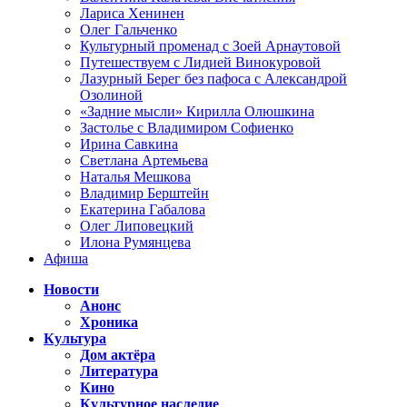
Лариса Хенинен
Олег Гальченко
Культурный променад с Зоей Арнаутовой
Путешествуем с Лидией Винокуровой
Лазурный Берег без пафоса с Александрой
Озолиной
«Задние мысли» Кирилла Олюшкина
Застолье с Владимиром Софиенко
Ирина Савкина
Светлана Артемьева
Наталья Мешкова
Владимир Берштейн
Екатерина Габалова
Олег Липовецкий
Илона Румянцева
Афиша
Новости
Анонс
Хроника
Культура
Дом актёра
Литература
Кино
Культурное наследие