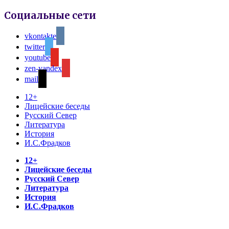
Социальные сети
vkontakte
twitter
youtube
zen-yandex
mail
12+
Лицейские беседы
Русский Север
Литература
История
И.С.Фрадков
12+
Лицейские беседы
Русский Север
Литература
История
И.С.Фрадков