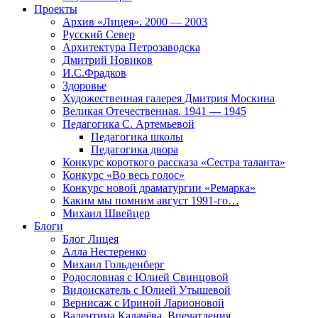
Проекты
Архив «Лицея». 2000 — 2003
Русский Север
Архитектура Петрозаводска
Дмитрий Новиков
И.С.Фрадков
Здоровье
Художественная галерея Дмитрия Москина
Великая Отечественная. 1941 — 1945
Педагогика С. Артемьевой
Педагогика школы
Педагогика двора
Конкурс короткого рассказа «Сестра таланта»
Конкурс «Во весь голос»
Конкурс новой драматургии «Ремарка»
Каким мы помним август 1991-го…
Михаил Швейцер
Блоги
Блог Лицея
Алла Нестеренко
Михаил Гольденберг
Родословная с Юлией Свинцовой
Видоискатель с Юлией Утышевой
Вернисаж с Ириной Ларионовой
Валентина Калачёва. Впечатления