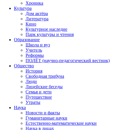
Хроника
Культура
Дом актёра
Литература
Кино
Культурное наследие
Парк культуры и чтения
Образование
Школа и вуз
Учитель
Реформы
ПОЛЁТ (научно-педагогический вестник)
Общество
История
Свободная трибуна
Люди
Лицейские беседы
Семья и дети
Путешествие
Утраты
Наука
Новости и факты
Гуманитарные науки
Естественно-математические науки
Наука в лицах