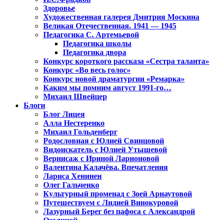
Здоровье
Художественная галерея Дмитрия Москина
Великая Отечественная. 1941 — 1945
Педагогика С. Артемьевой
Педагогика школы
Педагогика двора
Конкурс короткого рассказа «Сестра таланта»
Конкурс «Во весь голос»
Конкурс новой драматургии «Ремарка»
Каким мы помним август 1991-го…
Михаил Швейцер
Блоги
Блог Лицея
Алла Нестеренко
Михаил Гольденберг
Родословная с Юлией Свинцовой
Видоискатель с Юлией Утышевой
Вернисаж с Ириной Ларионовой
Валентина Калачёва. Впечатления
Лариса Хенинен
Олег Гальченко
Культурный променад с Зоей Арнаутовой
Путешествуем с Лидией Винокуровой
Лазурный Берег без пафоса с Александрой