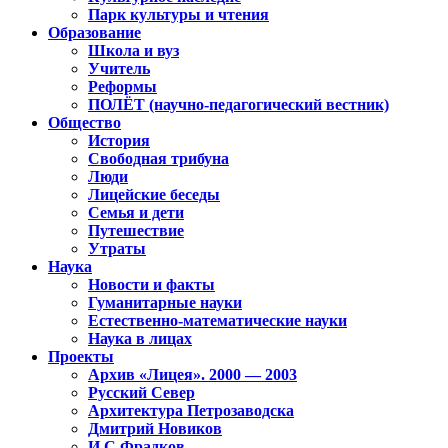
Парк культуры и чтения
Образование
Школа и вуз
Учитель
Реформы
ПОЛЁТ (научно-педагогический вестник)
Общество
История
Свободная трибуна
Люди
Лицейские беседы
Семья и дети
Путешествие
Утраты
Наука
Новости и факты
Гуманитарные науки
Естественно-математические науки
Наука в лицах
Проекты
Архив «Лицея». 2000 — 2003
Русский Север
Архитектура Петрозаводска
Дмитрий Новиков
И.С.Фрадков