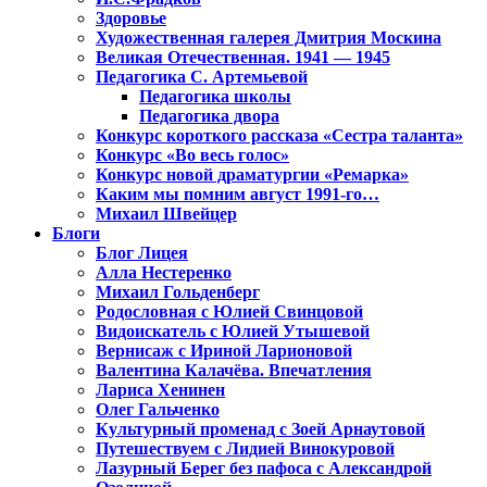
Здоровье
Художественная галерея Дмитрия Москина
Великая Отечественная. 1941 — 1945
Педагогика С. Артемьевой
Педагогика школы
Педагогика двора
Конкурс короткого рассказа «Сестра таланта»
Конкурс «Во весь голос»
Конкурс новой драматургии «Ремарка»
Каким мы помним август 1991-го…
Михаил Швейцер
Блоги
Блог Лицея
Алла Нестеренко
Михаил Гольденберг
Родословная с Юлией Свинцовой
Видоискатель с Юлией Утышевой
Вернисаж с Ириной Ларионовой
Валентина Калачёва. Впечатления
Лариса Хенинен
Олег Гальченко
Культурный променад с Зоей Арнаутовой
Путешествуем с Лидией Винокуровой
Лазурный Берег без пафоса с Александрой