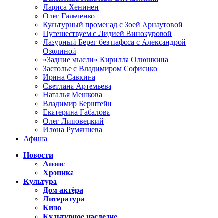
Лариса Хенинен
Олег Гальченко
Культурный променад с Зоей Арнаутовой
Путешествуем с Лидией Винокуровой
Лазурный Берег без пафоса с Александрой
Озолиной
«Задние мысли» Кирилла Олюшкина
Застолье с Владимиром Софиенко
Ирина Савкина
Светлана Артемьева
Наталья Мешкова
Владимир Берштейн
Екатерина Габалова
Олег Липовецкий
Илона Румянцева
Афиша
Новости
Анонс
Хроника
Культура
Дом актёра
Литература
Кино
Культурное наследие