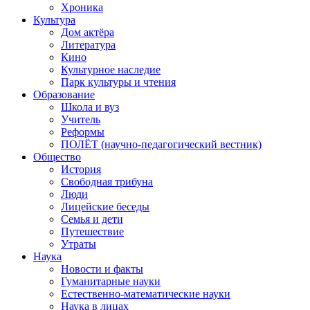
Хроника
Культура
Дом актёра
Литература
Кино
Культурное наследие
Парк культуры и чтения
Образование
Школа и вуз
Учитель
Реформы
ПОЛЁТ (научно-педагогический вестник)
Общество
История
Свободная трибуна
Люди
Лицейские беседы
Семья и дети
Путешествие
Утраты
Наука
Новости и факты
Гуманитарные науки
Естественно-математические науки
Наука в лицах