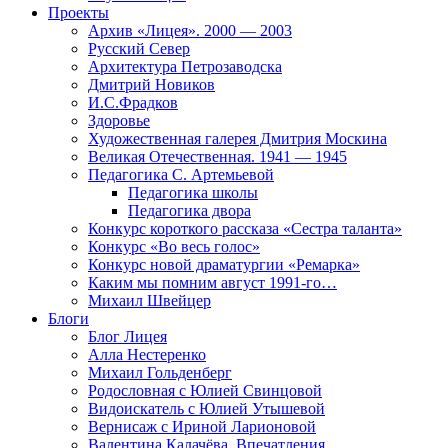
Проекты
Архив «Лицея». 2000 — 2003
Русский Север
Архитектура Петрозаводска
Дмитрий Новиков
И.С.Фрадков
Здоровье
Художественная галерея Дмитрия Москина
Великая Отечественная. 1941 — 1945
Педагогика С. Артемьевой
Педагогика школы
Педагогика двора
Конкурс короткого рассказа «Сестра таланта»
Конкурс «Во весь голос»
Конкурс новой драматургии «Ремарка»
Каким мы помним август 1991-го…
Михаил Швейцер
Блоги
Блог Лицея
Алла Нестеренко
Михаил Гольденберг
Родословная с Юлией Свинцовой
Видоискатель с Юлией Утышевой
Вернисаж с Ириной Ларионовой
Валентина Калачёва. Впечатления