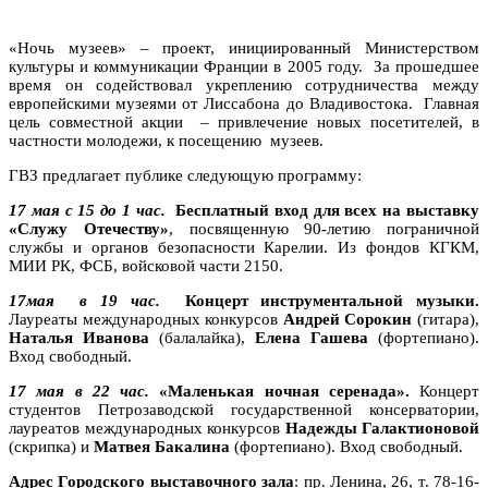
«Ночь музеев» – проект, инициированный Министерством
культуры и коммуникации Франции в 2005 году. За прошедшее
время он содействовал укреплению сотрудничества между
европейскими музеями от Лиссабона до Владивостока. Главная
цель совместной акции – привлечение новых посетителей, в
частности молодежи, к посещению музеев.
ГВЗ предлагает публике следующую программу:
17 мая с 15 до 1 час.
Бесплатный вход для всех на выставку
«Служу Отечеству»
, посвященную 90-летию пограничной
службы и органов безопасности Карелии. Из фондов КГКМ,
МИИ РК, ФСБ, войсковой части 2150.
17мая в 19 час.
Концерт инструментальной музыки.
Лауреаты международных конкурсов
Андрей Сорокин
(гитара),
Наталья Иванова
(балалайка),
Елена Гашева
(фортепиано).
Вход свободный.
17 мая в 22 час.
«Маленькая ночная серенада».
Концерт
студентов Петрозаводской государственной консерватории,
лауреатов международных конкурсов
Надежды Галактионовой
(скрипка) и
Матвея Бакалина
(фортепиано). Вход свободный.
Адрес Городского выставочного зала
: пр. Ленина, 26, т. 78-16-