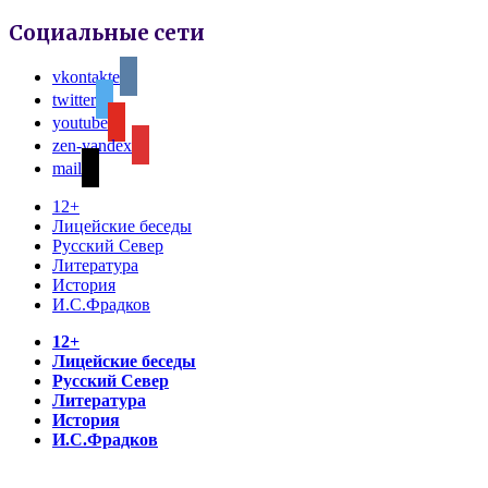
Социальные сети
vkontakte
twitter
youtube
zen-yandex
mail
12+
Лицейские беседы
Русский Север
Литература
История
И.С.Фрадков
12+
Лицейские беседы
Русский Север
Литература
История
И.С.Фрадков