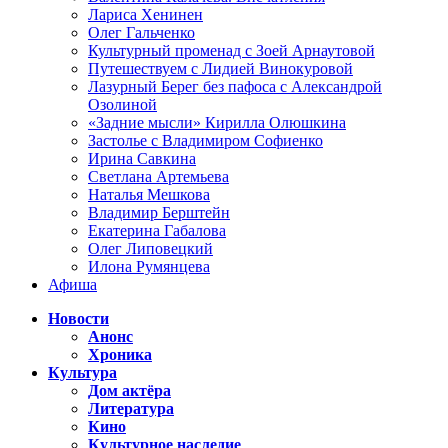
Лариса Хенинен
Олег Гальченко
Культурный променад с Зоей Арнаутовой
Путешествуем с Лидией Винокуровой
Лазурный Берег без пафоса с Александрой
Озолиной
«Задние мысли» Кирилла Олюшкина
Застолье с Владимиром Софиенко
Ирина Савкина
Светлана Артемьева
Наталья Мешкова
Владимир Берштейн
Екатерина Габалова
Олег Липовецкий
Илона Румянцева
Афиша
Новости
Анонс
Хроника
Культура
Дом актёра
Литература
Кино
Культурное наследие