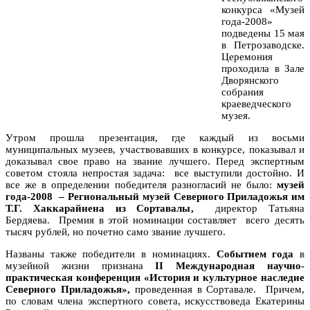
конкурса «Музей
года-2008»
подведены 15 мая
в Петрозаводске.
Церемония
проходила в Зале
Дворянского
собрания
краеведческого
музея.
Утром прошла презентация, где каждый из восьми
муниципальных музеев, участвовавших в конкурсе, показывал и
доказывал свое право на звание лучшего. Перед экспертным
советом стояла непростая задача: все выступили достойно. И
все же в определении победителя разногласий не было:
музей
года-2008 – Региональный музей Северного Приладожья им
Т.Г. Хаккарайнена из Сортавалы,
директор Татьяна
Бердяева. Премия в этой номинации составляет всего десять
тысяч рублей, но почетно само звание лучшего.
Названы также победители в номинациях.
Событием года
в
музейной жизни признана
II Международная научно-
практическая конференция «История и культурное наследие
Северного Приладожья»,
проведенная в Сортавале. Причем,
по словам члена экспертного совета, искусствоведа Екатерины