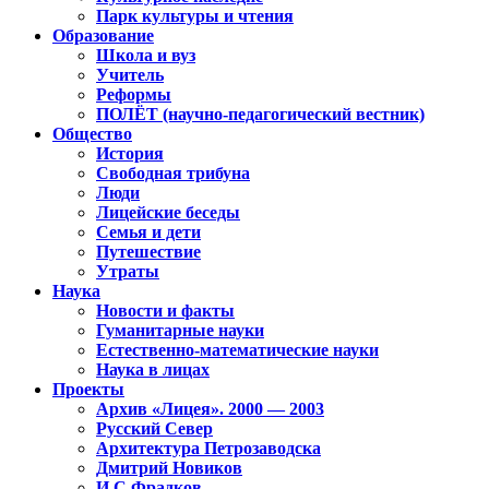
Парк культуры и чтения
Образование
Школа и вуз
Учитель
Реформы
ПОЛЁТ (научно-педагогический вестник)
Общество
История
Свободная трибуна
Люди
Лицейские беседы
Семья и дети
Путешествие
Утраты
Наука
Новости и факты
Гуманитарные науки
Естественно-математические науки
Наука в лицах
Проекты
Архив «Лицея». 2000 — 2003
Русский Север
Архитектура Петрозаводска
Дмитрий Новиков
И.С.Фрадков