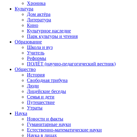
Хроника
Культура
Дом актёра
Литература
Кино
Культурное наследие
Парк культуры и чтения
Образование
Школа и вуз
Учитель
Реформы
ПОЛЁТ (научно-педагогический вестник)
Общество
История
Свободная трибуна
Люди
Лицейские беседы
Семья и дети
Путешествие
Утраты
Наука
Новости и факты
Гуманитарные науки
Естественно-математические науки
Наука в лицах