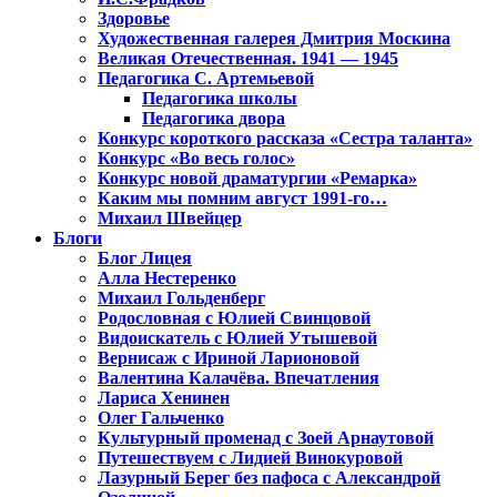
Здоровье
Художественная галерея Дмитрия Москина
Великая Отечественная. 1941 — 1945
Педагогика С. Артемьевой
Педагогика школы
Педагогика двора
Конкурс короткого рассказа «Сестра таланта»
Конкурс «Во весь голос»
Конкурс новой драматургии «Ремарка»
Каким мы помним август 1991-го…
Михаил Швейцер
Блоги
Блог Лицея
Алла Нестеренко
Михаил Гольденберг
Родословная с Юлией Свинцовой
Видоискатель с Юлией Утышевой
Вернисаж с Ириной Ларионовой
Валентина Калачёва. Впечатления
Лариса Хенинен
Олег Гальченко
Культурный променад с Зоей Арнаутовой
Путешествуем с Лидией Винокуровой
Лазурный Берег без пафоса с Александрой