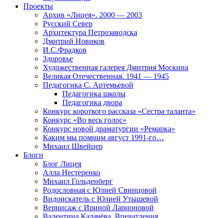
Проекты
Архив «Лицея». 2000 — 2003
Русский Север
Архитектура Петрозаводска
Дмитрий Новиков
И.С.Фрадков
Здоровье
Художественная галерея Дмитрия Москина
Великая Отечественная. 1941 — 1945
Педагогика С. Артемьевой
Педагогика школы
Педагогика двора
Конкурс короткого рассказа «Сестра таланта»
Конкурс «Во весь голос»
Конкурс новой драматургии «Ремарка»
Каким мы помним август 1991-го…
Михаил Швейцер
Блоги
Блог Лицея
Алла Нестеренко
Михаил Гольденберг
Родословная с Юлией Свинцовой
Видоискатель с Юлией Утышевой
Вернисаж с Ириной Ларионовой
Валентина Калачёва. Впечатления