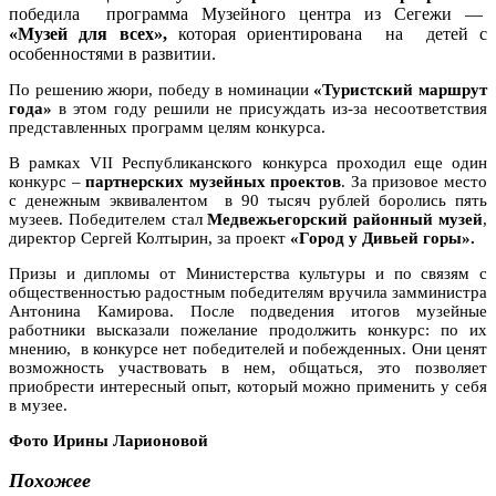
победила
программа Музейного центра из Сегежи
—
«Музей для всех»,
которая ориентирована
на
детей с
особенностями в развитии.
По решению жюри, победу в номинации
«Туристский маршрут
года»
в этом году решили не присуждать из-за несоответствия
представленных программ целям конкурса.
В рамках VII Республиканского конкурса проходил еще один
конкурс –
партнерских музейных проектов
. За призовое место
с денежным эквивалентом в 90 тысяч рублей боролись пять
музеев. Победителем стал
Медвежьегорский районный музей
,
директор Сергей Колтырин, за проект
«Город у Дивьей горы».
Призы и дипломы от Министерства культуры и по связям с
общественностью радостным победителям вручила замминистра
Антонина Камирова. После подведения итогов музейные
работники высказали пожелание продолжить конкурс: по их
мнению, в конкурсе нет победителей и побежденных. Они ценят
возможность участвовать в нем, общаться, это позволяет
приобрести интересный опыт, который можно применить у себя
в музее.
Фото Ирины Ларионовой
Похожее