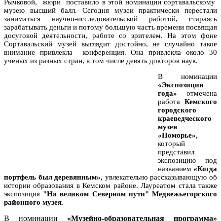
Рычковой, жюри поставило в этой номинации сортавальскому
музею высший балл. Сегодня музеи практически перестали
заниматься научно-исследовательской работой, стараясь
зарабатывать деньги и потому большую часть времени посвящая
досуговой деятельности, работе со зрителем. На этом фоне
Сортавальский музей выглядит достойно, не случайно такое
внимание привлекла конференция. Она привлекла около 30
ученых из разных стран, в том числе девять докторов наук.
В номинации
«Экспозиция
года»
отмечена
работа
Кемского
городского
краеведческого
музея
«Поморье»,
который
представил
экспозицию под
названием
«Когда
портфель был деревянным»,
увлекательно рассказывающую об
истории образования в Кемском районе. Лауреатом стала также
экспозиция
"На великом Северном пути" Медвежьегорского
районного музея
.
В номинации
«Музейно-образовательная программа»