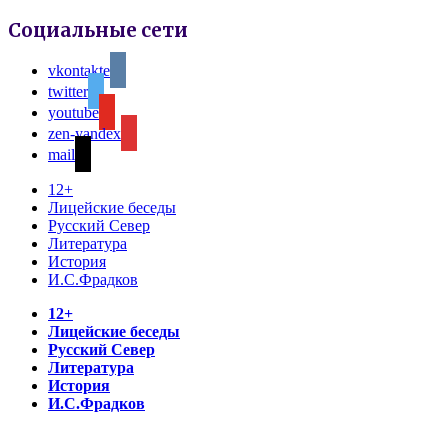
Социальные сети
vkontakte
twitter
youtube
zen-yandex
mail
12+
Лицейские беседы
Русский Север
Литература
История
И.С.Фрадков
12+
Лицейские беседы
Русский Север
Литература
История
И.С.Фрадков