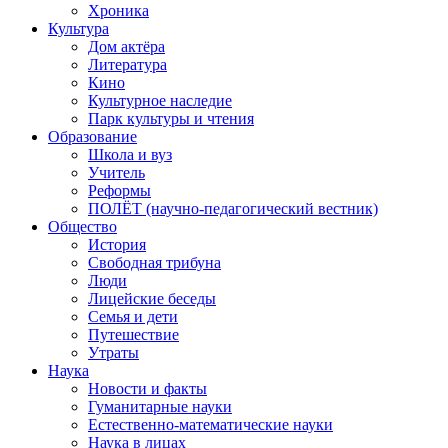
Хроника
Культура
Дом актёра
Литература
Кино
Культурное наследие
Парк культуры и чтения
Образование
Школа и вуз
Учитель
Реформы
ПОЛЁТ (научно-педагогический вестник)
Общество
История
Свободная трибуна
Люди
Лицейские беседы
Семья и дети
Путешествие
Утраты
Наука
Новости и факты
Гуманитарные науки
Естественно-математические науки
Наука в лицах