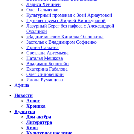
Лариса Хенинен
Олег Гальченко
Культурный променад с Зоей Арнаутовой
Путешествуем с Лидией Винокуровой
Лазурный Берег без пафоса с Александрой
Озолиной
«Задние мысли» Кирилла Олюшкина
Застолье с Владимиром Софиенко
Ирина Савкина
Светлана Артемьева
Наталья Мешкова
Владимир Берштейн
Екатерина Габалова
Олег Липовецкий
Илона Румянцева
Афиша
Новости
Анонс
Хроника
Культура
Дом актёра
Литература
Кино
Культурное наследие