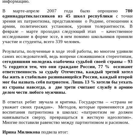
информацию.
В марте-апреле 2007 года было опрошено
780
одиннадцатиклассников из 45 школ республики
с точки
зрения их патриотизма, представлении о Родине, отношении к
армии, политических установок, уровня толерантности. В
феврале – марте проходил следующий этап – качественное
исследование в форме эссе, в нем помимо школьников приняли
участие и студенты, всего 339 человек.
Результаты, полученные в ходе этой работы, во многом удивили
самих исследователей, ведь вопреки сложившимся стереотипам,
сегодняшняя молодежь озабочена судьбой своей страны – 93
% гордятся тем, что они граждане России, 77 % осознают
ответственность за судьбу Отечества, каждый третий хотел
бы жить в стабильно развивающейся России, каждый второй
мог бы назвать себя патриотом. Лишь 13 % хотели бы уехать
из страны навсегда, а две трети считают службу в армию
делом чести любого мужчины.
В ответах ребят звучала и критика. Государства – «страна не
уважает своих граждан». Методов, которые применяются для
воспитания патриотизма в школах: «патриотизм не должен
навязываться сверху, превращаться в жесткую идеологию».
Многие поставили равенство между партиотизмом и расизмом.
Ирина Милюкова
подвела итог: