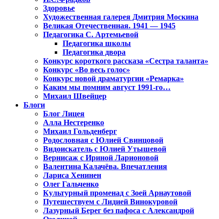
Здоровье
Художественная галерея Дмитрия Москина
Великая Отечественная. 1941 — 1945
Педагогика С. Артемьевой
Педагогика школы
Педагогика двора
Конкурс короткого рассказа «Сестра таланта»
Конкурс «Во весь голос»
Конкурс новой драматургии «Ремарка»
Каким мы помним август 1991-го…
Михаил Швейцер
Блоги
Блог Лицея
Алла Нестеренко
Михаил Гольденберг
Родословная с Юлией Свинцовой
Видоискатель с Юлией Утышевой
Вернисаж с Ириной Ларионовой
Валентина Калачёва. Впечатления
Лариса Хенинен
Олег Гальченко
Культурный променад с Зоей Арнаутовой
Путешествуем с Лидией Винокуровой
Лазурный Берег без пафоса с Александрой