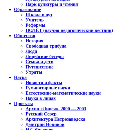
Парк культуры и чтения
Образование
Школа и вуз
Учитель
Реформы
ПОЛЁТ (научно-педагогический вестник)
Общество
История
Свободная трибуна
Люди
Лицейские беседы
Семья и дети
Путешествие
Утраты
Наука
Новости и факты
Гуманитарные науки
Естественно-математические науки
Наука в лицах
Проекты
Архив «Лицея». 2000 — 2003
Русский Север
Архитектура Петрозаводска
Дмитрий Новиков
И.С.Фрадков