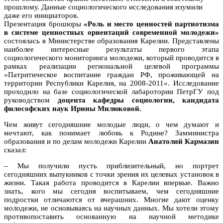
прошлому. Данные социологического исследования изумили
даже его инициаторов.
Презентация брошюры
«Роль и место ценностей партиотизма
в системе ценностных ориентаций современной молодежи»
состоялась в Министерстве образования Карелии. Представлены
наиболее интересные результаты первого этапа
социологического мониторинга молодежи, который проводится в
рамках реализации региональной целевой программы
«Патритическое воспитание граждан РФ, проживающей на
территории Республики Карелия, на 2008-2011». Исследование
проходило на базе социологической лабаротории ПетрГУ под
руководством
доцента кафедры социологии, кандидата
философских наук Ирины Милюковой.
Чем живут сегодняшние молодые люди, о чем думают и
мечтают, как понимает любовь к Родине? Замминистра
образования и по делам молодежи Карелии
Анатолий Кармазин
сказал:
– Мы получили пусть приблизительный, но портрет
сегодняшних выпукников с точки зрения их целевых установок в
жизни. Такая работа проводится в Карелии впервые. Важно
знать, кого мы сегодня воспитываем, чем сегодняшние
подростки отличаются от вчерашних. Многие дают оценку
молодежи, не основываясь на научных данных. Мы хотели этому
противопоставить основанную на научной методике