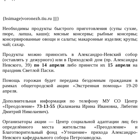
{hsimage|voronezh.tiu.ru ||||}
Необходимы продукты быстрого приготовления (супы сухие,
пюре, лапша, каши); мясные консервы; рыбные консервы;
консервированные овощи и салаты; макаронные изделия; крупы;
чай; сахар.
Продукты можно приносить в Александро-Невский собор
(оставлять у дежурного) или в Приходской дом (пр. Александра
Невского, 39)
по 14 апреля
либо принести их
15 апреля
на
праздник Светлой Пасхи.
Помощь горожан будет передана бездомным гражданам в
рамках общегородской акции «Экстренная помощь» 19-20
апреля.
Дополнительная информация по телефону МУ СО Центр
«Преодоление»
73-13-55
(Каламаева Ирина Ивановна, Лябегин
Дмитрий Николаевич).
Организаторы акции — Центр социальной адаптации лиц без
определённого места жительства «Преодоление» и
Благотворительный фонд «Утешение» прихода Александро-
Невского кафедрального собора Петрозаводска.