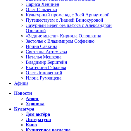
Лариса Хенинен
Олег Гальченко
Культурный променад с Зоей Арнаутовой
Путешествуем с Лидией Винокуровой
Лазурный Берег без пафоса с Александрой
Озолиной
«Задние мысли» Кирилла Олюшкина
Застолье с Владимиром Софиенко
Ирина Савкина
Светлана Артемьева
Наталья Мешкова
Владимир Берштейн
Екатерина Габалова
Олег Липовецкий
Илона Румянцева
Афиша
Новости
Анонс
Хроника
Культура
Дом актёра
Литература
Кино
Культурное наследие