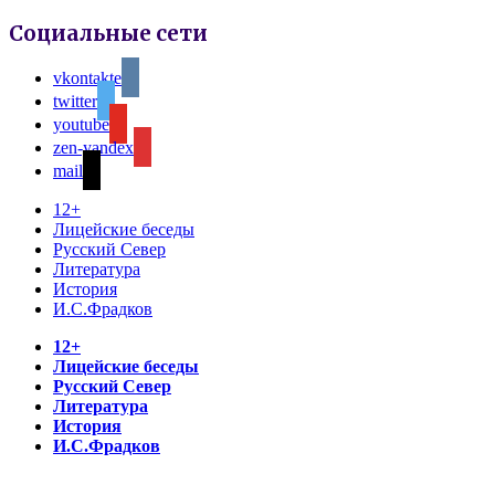
Социальные сети
vkontakte
twitter
youtube
zen-yandex
mail
12+
Лицейские беседы
Русский Север
Литература
История
И.С.Фрадков
12+
Лицейские беседы
Русский Север
Литература
История
И.С.Фрадков