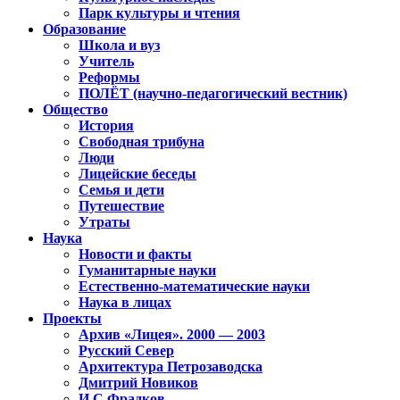
Парк культуры и чтения
Образование
Школа и вуз
Учитель
Реформы
ПОЛЁТ (научно-педагогический вестник)
Общество
История
Свободная трибуна
Люди
Лицейские беседы
Семья и дети
Путешествие
Утраты
Наука
Новости и факты
Гуманитарные науки
Естественно-математические науки
Наука в лицах
Проекты
Архив «Лицея». 2000 — 2003
Русский Север
Архитектура Петрозаводска
Дмитрий Новиков
И.С.Фрадков