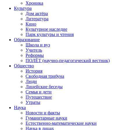
Хроника
Культура
Дом актёра
Литература
Кино
Культурное наследие
Парк культуры и чтения
Образование
Школа и вуз
Учитель
Реформы
ПОЛЁТ (научно-педагогический вестник)
Общество
История
Свободная трибуна
Люди
Лицейские беседы
Семья и дети
Путешествие
Утраты
Наука
Новости и факты
Гуманитарные науки
Естественно-математические науки
Наука в лицах