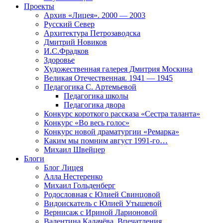
Проекты
Архив «Лицея». 2000 — 2003
Русский Север
Архитектура Петрозаводска
Дмитрий Новиков
И.С.Фрадков
Здоровье
Художественная галерея Дмитрия Москина
Великая Отечественная. 1941 — 1945
Педагогика С. Артемьевой
Педагогика школы
Педагогика двора
Конкурс короткого рассказа «Сестра таланта»
Конкурс «Во весь голос»
Конкурс новой драматургии «Ремарка»
Каким мы помним август 1991-го…
Михаил Швейцер
Блоги
Блог Лицея
Алла Нестеренко
Михаил Гольденберг
Родословная с Юлией Свинцовой
Видоискатель с Юлией Утышевой
Вернисаж с Ириной Ларионовой
Валентина Калачёва. Впечатления