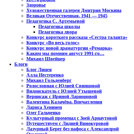
Здоровье
Художественная галерея Дмитрия Москина
Великая Отечественная. 1941 — 1945
Педагогика С. Артемьевой
Педагогика школы
Педагогика двора
Конкурс короткого рассказа «Сестра таланта»
Конкурс «Во весь голос»
Конкурс новой драматургии «Ремарка»
Каким мы помним август 1991-го…
Михаил Швейцер
Блоги
Блог Лицея
Алла Нестеренко
Михаил Гольденберг
Родословная с Юлией Свинцовой
Видоискатель с Юлией Утышевой
Вернисаж с Ириной Ларионовой
Валентина Калачёва. Впечатления
Лариса Хенинен
Олег Гальченко
Культурный променад с Зоей Арнаутовой
Путешествуем с Лидией Винокуровой
Лазурный Берег без пафоса с Александрой