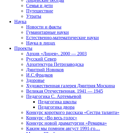
Лицейские беседы
Семья и дети
Путешествие
Утраты
Наука
Новости и факты
Гуманитарные науки
Естественно-математические науки
Наука в лицах
Проекты
Архив «Лицея». 2000 — 2003
Русский Север
Архитектура Петрозаводска
Дмитрий Новиков
И.С.Фрадков
Здоровье
Художественная галерея Дмитрия Москина
Великая Отечественная. 1941 — 1945
Педагогика С. Артемьевой
Педагогика школы
Педагогика двора
Конкурс короткого рассказа «Сестра таланта»
Конкурс «Во весь голос»
Конкурс новой драматургии «Ремарка»
Каким мы помним август 1991-го…