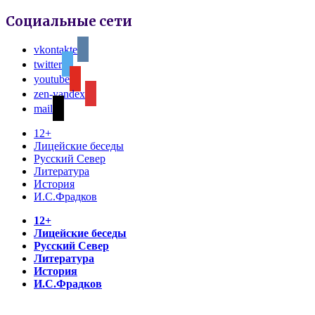
Социальные сети
vkontakte
twitter
youtube
zen-yandex
mail
12+
Лицейские беседы
Русский Север
Литература
История
И.С.Фрадков
12+
Лицейские беседы
Русский Север
Литература
История
И.С.Фрадков