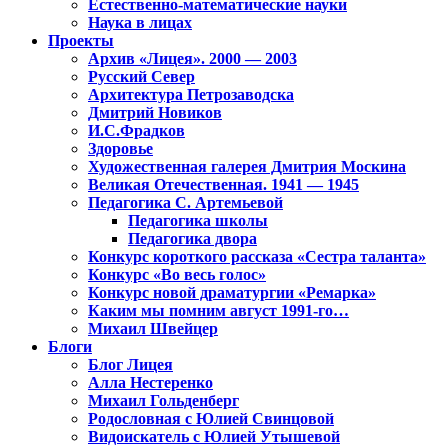
Естественно-математические науки
Наука в лицах
Проекты
Архив «Лицея». 2000 — 2003
Русский Север
Архитектура Петрозаводска
Дмитрий Новиков
И.С.Фрадков
Здоровье
Художественная галерея Дмитрия Москина
Великая Отечественная. 1941 — 1945
Педагогика С. Артемьевой
Педагогика школы
Педагогика двора
Конкурс короткого рассказа «Сестра таланта»
Конкурс «Во весь голос»
Конкурс новой драматургии «Ремарка»
Каким мы помним август 1991-го…
Михаил Швейцер
Блоги
Блог Лицея
Алла Нестеренко
Михаил Гольденберг
Родословная с Юлией Свинцовой
Видоискатель с Юлией Утышевой