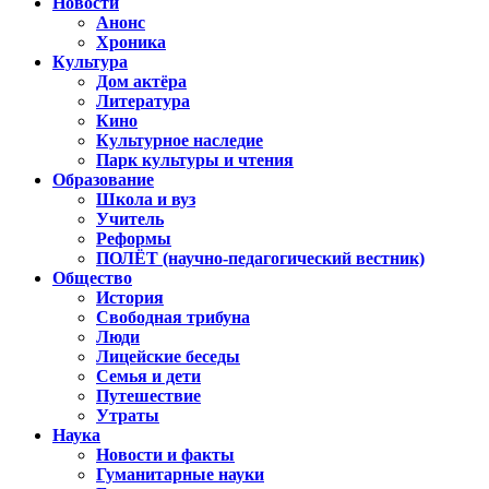
Новости
Анонс
Хроника
Культура
Дом актёра
Литература
Кино
Культурное наследие
Парк культуры и чтения
Образование
Школа и вуз
Учитель
Реформы
ПОЛЁТ (научно-педагогический вестник)
Общество
История
Свободная трибуна
Люди
Лицейские беседы
Семья и дети
Путешествие
Утраты
Наука
Новости и факты
Гуманитарные науки