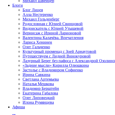
Михаил Швейцер
Блоги
Блог Лицея
Алла Нестеренко
Михаил Гольденберг
Родословная с Юлией Свинцовой
Видоискатель с Юлией Утышевой
Вернисаж с Ириной Ларионовой
Валентина Калачёва. Впечатления
Лариса Хенинен
Олег Гальченко
Культурный променад с Зоей Арнаутовой
Путешествуем с Лидией Винокуровой
Лазурный Берег без пафоса с Александрой Озолино
«Задние мысли» Кирилла Олюшкина
Застолье с Владимиром Софиенко
Ирина Савкина
Светлана Артемьева
Наталья Мешкова
Владимир Берштейн
Екатерина Габалова
Олег Липовецкий
Илона Румянцева
Афиша