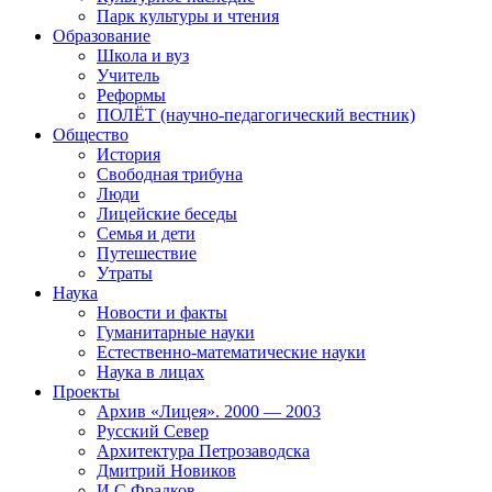
Парк культуры и чтения
Образование
Школа и вуз
Учитель
Реформы
ПОЛЁТ (научно-педагогический вестник)
Общество
История
Свободная трибуна
Люди
Лицейские беседы
Семья и дети
Путешествие
Утраты
Наука
Новости и факты
Гуманитарные науки
Естественно-математические науки
Наука в лицах
Проекты
Архив «Лицея». 2000 — 2003
Русский Север
Архитектура Петрозаводска
Дмитрий Новиков
И.С.Фрадков