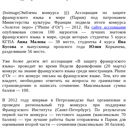
{hsimage|Эмблема конкурса ||||} Ассоциация по защите
французского языка в мире (Париж) под патронажем
Министерства культуры Франции подвела итоги конкурса
«Золотое перо» ("Plume d’Or") — 2012. На
сайте ассоциации
опубликован список 100 лауреатов — лучших знатоков
французского языка в мире, среди которых студентка 5 курса
КГПА
Анна Малова
— 38 место, студентка 4 курса
Яна
Бусова
и выпускница прошлого года
Юлия
Коркачева,
разделившие 56 место.
Уже более десяти лет ассоциация «В защиту французского
языка» проводит во время Недели франкофонии (20 марта)
конкурс на знание французского языка среди иностранцев. Plume
d’Or — это конкурс письма на французском языке. Тем, кто им
владеет, необходимо ответить на вопросы по грамматике и
страноведению и написать сочинение. Максимальная сумма
баллов — 100.
В 2012 году впервые в Петрозаводске был организован и
проведен региональный тур конкурса при поддержке
Французского Института (Санкт-Петербург). По результатам
первой части конкурса — тестового задания (максимально 70
баллов) — три лучшие работы были отправлены в Париж для
оценивания второй части — сочинения (максимально 30 баллов).