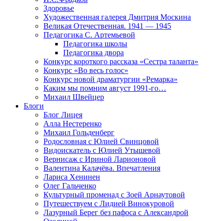
Здоровье
Художественная галерея Дмитрия Москина
Великая Отечественная. 1941 — 1945
Педагогика С. Артемьевой
Педагогика школы
Педагогика двора
Конкурс короткого рассказа «Сестра таланта»
Конкурс «Во весь голос»
Конкурс новой драматургии «Ремарка»
Каким мы помним август 1991-го…
Михаил Швейцер
Блоги
Блог Лицея
Алла Нестеренко
Михаил Гольденберг
Родословная с Юлией Свинцовой
Видоискатель с Юлией Утышевой
Вернисаж с Ириной Ларионовой
Валентина Калачёва. Впечатления
Лариса Хенинен
Олег Гальченко
Культурный променад с Зоей Арнаутовой
Путешествуем с Лидией Винокуровой
Лазурный Берег без пафоса с Александрой