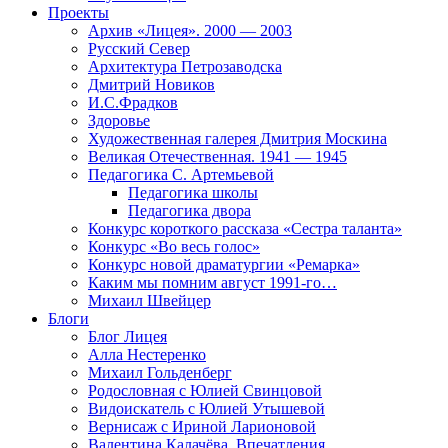
Проекты
Архив «Лицея». 2000 — 2003
Русский Север
Архитектура Петрозаводска
Дмитрий Новиков
И.С.Фрадков
Здоровье
Художественная галерея Дмитрия Москина
Великая Отечественная. 1941 — 1945
Педагогика С. Артемьевой
Педагогика школы
Педагогика двора
Конкурс короткого рассказа «Сестра таланта»
Конкурс «Во весь голос»
Конкурс новой драматургии «Ремарка»
Каким мы помним август 1991-го…
Михаил Швейцер
Блоги
Блог Лицея
Алла Нестеренко
Михаил Гольденберг
Родословная с Юлией Свинцовой
Видоискатель с Юлией Утышевой
Вернисаж с Ириной Ларионовой
Валентина Калачёва. Впечатления