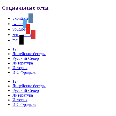
Социальные сети
vkontakte
twitter
youtube
zen-yandex
mail
12+
Лицейские беседы
Русский Север
Литература
История
И.С.Фрадков
12+
Лицейские беседы
Русский Север
Литература
История
И.С.Фрадков