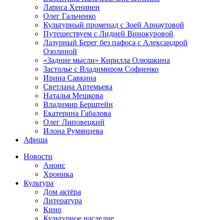
Лариса Хенинен
Олег Гальченко
Культурный променад с Зоей Арнаутовой
Путешествуем с Лидией Винокуровой
Лазурный Берег без пафоса с Александрой
Озолиной
«Задние мысли» Кирилла Олюшкина
Застолье с Владимиром Софиенко
Ирина Савкина
Светлана Артемьева
Наталья Мешкова
Владимир Берштейн
Екатерина Габалова
Олег Липовецкий
Илона Румянцева
Афиша
Новости
Анонс
Хроника
Культура
Дом актёра
Литература
Кино
Культурное наследие