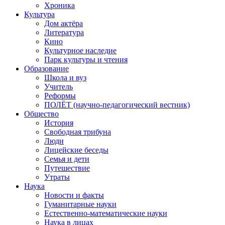
Хроника
Культура
Дом актёра
Литература
Кино
Культурное наследие
Парк культуры и чтения
Образование
Школа и вуз
Учитель
Реформы
ПОЛЁТ (научно-педагогический вестник)
Общество
История
Свободная трибуна
Люди
Лицейские беседы
Семья и дети
Путешествие
Утраты
Наука
Новости и факты
Гуманитарные науки
Естественно-математические науки
Наука в лицах