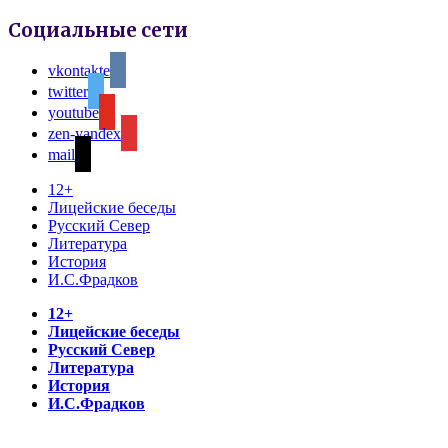
Социальные сети
vkontakte
twitter
youtube
zen-yandex
mail
12+
Лицейские беседы
Русский Север
Литература
История
И.С.Фрадков
12+
Лицейские беседы
Русский Север
Литература
История
И.С.Фрадков