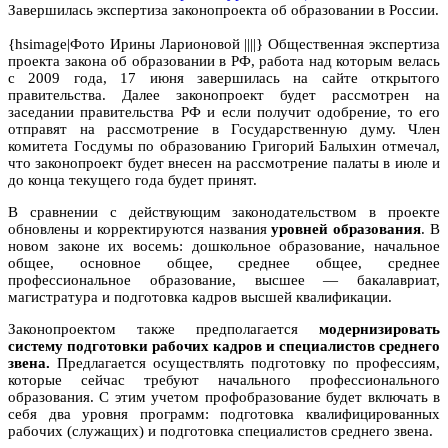
Завершилась экспертиза законопроекта об образовании в России.
{hsimage|Фото Ирины Ларионовой ||||} Общественная экспертиза
проекта закона об образовании в РФ, работа над которым велась
с 2009 года, 17 июня завершилась на сайте открытого
правительства. ​Далее законопроект будет рассмотрен на
заседании правительства РФ и если получит одобрение, то его
отправят на рассмотрение в Государственную думу. Член
комитета Госдумы по образованию Григорий Балыхин отмечал,
что законопроект будет внесен на рассмотрение палаты в июле и
до конца текущего года будет принят.
В сравнении с действующим законодательством в проекте
обновлены и корректируются названия
уровней образования
. В
новом законе их восемь: дошкольное образование, начальное
общее, основное общее, среднее общее, среднее
профессиональное образование, высшее — бакалавриат,
магистратура и подготовка кадров высшей квалификации.
Законопроектом также предполагается
модернизировать
систему подготовки рабочих кадров
и специалистов среднего
звена.
Предлагается осуществлять подготовку по профессиям,
которые сейчас требуют начального профессионального
образования. С этим учетом профобразование будет включать в
себя два уровня программ: подготовка квалифицированных
рабочих (служащих) и подготовка специалистов среднего звена.