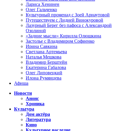
Лариса Хенинен
Олег Гальченко
Культурный променад с Зоей Арнаутовой
Путешествуем с Лидией Винокуровой
Лазурный Берег без пафоса с Александрой
Озолиной
«Задние мысли» Кирилла Олюшкина
Застолье с Владимиром Софиенко
Ирина Савкина
Светлана Артемьева
Наталья Мешкова
Владимир Берштейн
Екатерина Габалова
Олег Липовецкий
Илона Румянцева
Афиша
Новости
Анонс
Хроника
Культура
Дом актёра
Литература
Кино
Культурное наследие