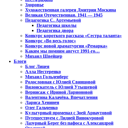
Здоровье
Художественная галерея Дмитрия Москина
Великая Отечественная. 1941 — 1945
Педагогика С. Артемьевой
Педагогика школы
Педагогика двора
Конкурс короткого рассказа «Сестра таланта»
Конкурс «Во весь голос»
Конкурс новой драматургии «Ремарка»
Каким мы помним август 1991-го…
Михаил Швейцер
Блоги
Блог Лицея
Алла Нестеренко
Михаил Гольденберг
Родословная с Юлией Свинцовой
Видоискатель с Юлией Утышевой
Вернисаж с Ириной Ларионовой
Валентина Калачёва. Впечатления
Лариса Хенинен
Олег Гальченко
Культурный променад с Зоей Арнаутовой
Путешествуем с Лидией Винокуровой
Лазурный Берег без пафоса с Александрой