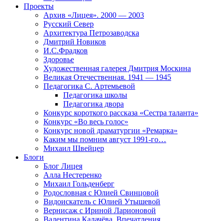
Проекты
Архив «Лицея». 2000 — 2003
Русский Север
Архитектура Петрозаводска
Дмитрий Новиков
И.С.Фрадков
Здоровье
Художественная галерея Дмитрия Москина
Великая Отечественная. 1941 — 1945
Педагогика С. Артемьевой
Педагогика школы
Педагогика двора
Конкурс короткого рассказа «Сестра таланта»
Конкурс «Во весь голос»
Конкурс новой драматургии «Ремарка»
Каким мы помним август 1991-го…
Михаил Швейцер
Блоги
Блог Лицея
Алла Нестеренко
Михаил Гольденберг
Родословная с Юлией Свинцовой
Видоискатель с Юлией Утышевой
Вернисаж с Ириной Ларионовой
Валентина Калачёва. Впечатления