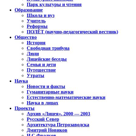
Парк культуры и чтения
Образование
Школа и вуз
Учитель
Реформы
ПОЛЁТ (научно-педагогический вестник)
Общество
История
Свободная трибуна
Люди
Лицейские беседы
Семья и дети
Путешествие
Утраты
Наука
Новости и факты
Гуманитарные науки
Естественно-математические науки
Наука в лицах
Проекты
Архив «Лицея». 2000 — 2003
Русский Север
Архитектура Петрозаводска
Дмитрий Новиков
И.С.Фрадков