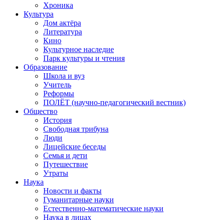
Хроника
Культура
Дом актёра
Литература
Кино
Культурное наследие
Парк культуры и чтения
Образование
Школа и вуз
Учитель
Реформы
ПОЛЁТ (научно-педагогический вестник)
Общество
История
Свободная трибуна
Люди
Лицейские беседы
Семья и дети
Путешествие
Утраты
Наука
Новости и факты
Гуманитарные науки
Естественно-математические науки
Наука в лицах