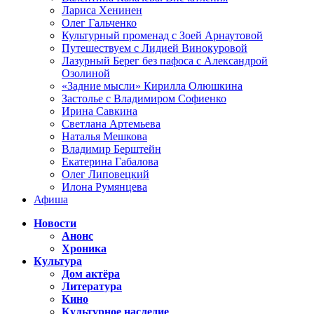
Лариса Хенинен
Олег Гальченко
Культурный променад с Зоей Арнаутовой
Путешествуем с Лидией Винокуровой
Лазурный Берег без пафоса с Александрой
Озолиной
«Задние мысли» Кирилла Олюшкина
Застолье с Владимиром Софиенко
Ирина Савкина
Светлана Артемьева
Наталья Мешкова
Владимир Берштейн
Екатерина Габалова
Олег Липовецкий
Илона Румянцева
Афиша
Новости
Анонс
Хроника
Культура
Дом актёра
Литература
Кино
Культурное наследие