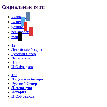
Социальные сети
vkontakte
twitter
youtube
zen-yandex
mail
12+
Лицейские беседы
Русский Север
Литература
История
И.С.Фрадков
12+
Лицейские беседы
Русский Север
Литература
История
И.С.Фрадков