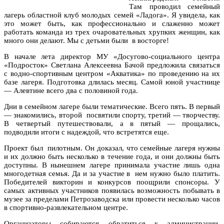
Там проводил семейный
лагерь областной клуб молодых семей «Ладога». Я увидела, как
это может быть, как профессионально и слаженно может
работать команда из трех очаровательных хрупких женщин, как
много они делают. Мы с детьми были в восторге!
В начале лета директор МУ «Досугово-социального центра
«Подросток» Светлана Алексеевна Бачой предложила связаться
с водно-спортивным центром «Акватика» по проведению на их
базе лагеря. Подготовка длилась месяц. Самой юной участнице
— Алевтине всего два с половиной года.
Дни в семейном лагере были тематические. Всего пять. В первый
— знакомились, второй посвятили спорту, третий — творчеству.
В четвертый путешествовали, а в пятый — прощались,
подводили итоги с надеждой, что встретятся еще.
Проект был пилотным. Он доказал, что семейные лагеря нужны
и их должно быть несколько в течение года, и они должны быть
доступны. В нынешнем лагере принимала участие лишь одна
многодетная семья. Да и за участие в нем нужно было платить.
Победителей викторин и конкурсов поощрили спонсоры. У
самых активных участников появилась возможность побывать в
музее за пределами Петрозаводска или провести несколько часов
в спортивно-развлекательном центре.
Организаторы собираются обратиться к администрации