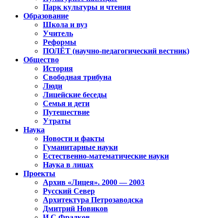
Парк культуры и чтения
Образование
Школа и вуз
Учитель
Реформы
ПОЛЁТ (научно-педагогический вестник)
Общество
История
Свободная трибуна
Люди
Лицейские беседы
Семья и дети
Путешествие
Утраты
Наука
Новости и факты
Гуманитарные науки
Естественно-математические науки
Наука в лицах
Проекты
Архив «Лицея». 2000 — 2003
Русский Север
Архитектура Петрозаводска
Дмитрий Новиков
И.С.Фрадков