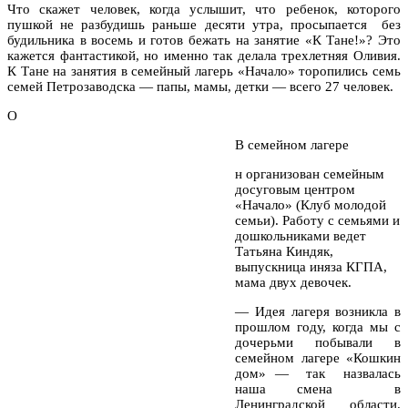
Что скажет человек, когда услышит, что ребенок, которого
пушкой не разбудишь раньше десяти утра, просыпается без
будильника в восемь и готов бежать на занятие «К Тане!»? Это
кажется фантастикой, но именно так делала трехлетняя Оливия.
К Тане на занятия в семейный лагерь «Начало» торопились семь
семей Петрозаводска — папы, мамы, детки — всего 27 человек.
О
В семейном лагере
н организован семейным
досуговым центром
«Начало» (Клуб молодой
семьи). Работу с семьями и
дошкольниками ведет
Татьяна Киндяк,
выпускница иняза КГПА,
мама двух девочек.
— Идея лагеря возникла в
прошлом году, когда мы с
дочерьми побывали в
семейном лагере «Кошкин
дом» — так назвалась
наша смена в
Ленинградской области.