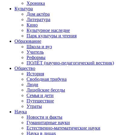
Хроника
Культура
Дом актёра
Литература
Кино
Культурное наследие
Парк культуры и чтения
Образование
Школа и вуз
Учитель
Реформы
ПОЛЁТ (научно-педагогический вестник)
Общество
История
Свободная трибуна
Люди
Лицейские беседы
Семья и дети
Путешествие
Утраты
Наука
Новости и факты
Гуманитарные науки
Естественно-математические науки
Наука в лицах