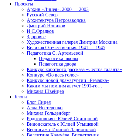
Проекты
Архив «Лицея». 2000 — 2003
Русский Север
Архитектура Петрозаводска
Дмитрий Новиков
И.С.Фрадков
Здоровье
Художественная галерея Дмитрия Москина
Великая Отечественная. 1941 — 1945
Педагогика С. Артемьевой
Педагогика школы
Педагогика двора
Конкурс короткого рассказа «Сестра таланта»
Конкурс «Во весь голос»
Конкурс новой драматургии «Ремарка»
Каким мы помним август 1991-го…
Михаил Швейцер
Блоги
Блог Лицея
Алла Нестеренко
Михаил Гольденберг
Родословная с Юлией Свинцовой
Видоискатель с Юлией Утышевой
Вернисаж с Ириной Ларионовой
Валентина Калачёва. Впечатления