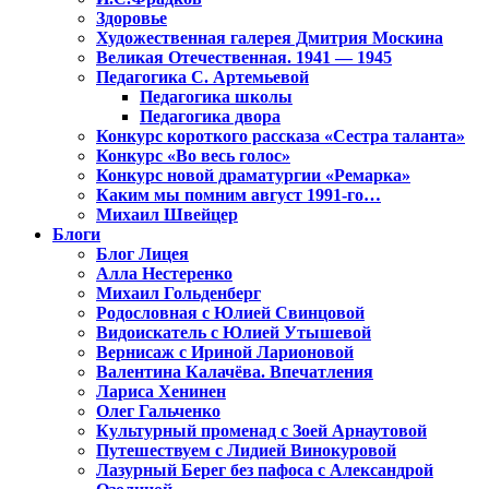
Здоровье
Художественная галерея Дмитрия Москина
Великая Отечественная. 1941 — 1945
Педагогика С. Артемьевой
Педагогика школы
Педагогика двора
Конкурс короткого рассказа «Сестра таланта»
Конкурс «Во весь голос»
Конкурс новой драматургии «Ремарка»
Каким мы помним август 1991-го…
Михаил Швейцер
Блоги
Блог Лицея
Алла Нестеренко
Михаил Гольденберг
Родословная с Юлией Свинцовой
Видоискатель с Юлией Утышевой
Вернисаж с Ириной Ларионовой
Валентина Калачёва. Впечатления
Лариса Хенинен
Олег Гальченко
Культурный променад с Зоей Арнаутовой
Путешествуем с Лидией Винокуровой
Лазурный Берег без пафоса с Александрой