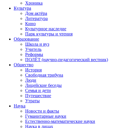
Хроника
Культура
Дом актёра
Литература
Кино
Культурное наследие
Парк культуры и чтения
Образование
Школа и вуз
Учитель
Реформы
ПОЛЁТ (научно-педагогический вестник)
Общество
История
Свободная трибуна
Люди
Лицейские беседы
Семья и дети
Путешествие
Утраты
Наука
Новости и факты
Гуманитарные науки
Естественно-математические науки
Наука в лицах