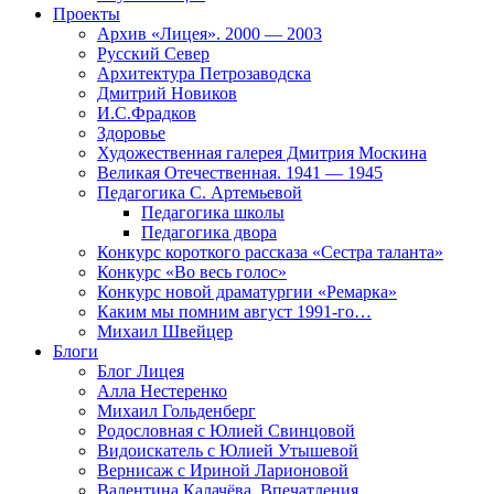
Проекты
Архив «Лицея». 2000 — 2003
Русский Север
Архитектура Петрозаводска
Дмитрий Новиков
И.С.Фрадков
Здоровье
Художественная галерея Дмитрия Москина
Великая Отечественная. 1941 — 1945
Педагогика С. Артемьевой
Педагогика школы
Педагогика двора
Конкурс короткого рассказа «Сестра таланта»
Конкурс «Во весь голос»
Конкурс новой драматургии «Ремарка»
Каким мы помним август 1991-го…
Михаил Швейцер
Блоги
Блог Лицея
Алла Нестеренко
Михаил Гольденберг
Родословная с Юлией Свинцовой
Видоискатель с Юлией Утышевой
Вернисаж с Ириной Ларионовой
Валентина Калачёва. Впечатления