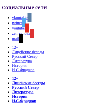
Социальные сети
vkontakte
twitter
youtube
zen-yandex
mail
12+
Лицейские беседы
Русский Север
Литература
История
И.С.Фрадков
12+
Лицейские беседы
Русский Север
Литература
История
И.С.Фрадков