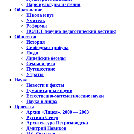
Парк культуры и чтения
Образование
Школа и вуз
Учитель
Реформы
ПОЛЁТ (научно-педагогический вестник)
Общество
История
Свободная трибуна
Люди
Лицейские беседы
Семья и дети
Путешествие
Утраты
Наука
Новости и факты
Гуманитарные науки
Естественно-математические науки
Наука в лицах
Проекты
Архив «Лицея». 2000 — 2003
Русский Север
Архитектура Петрозаводска
Дмитрий Новиков
И.С.Фрадков