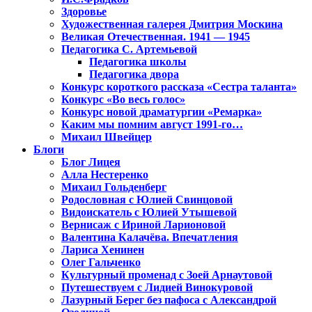
Здоровье
Художественная галерея Дмитрия Москина
Великая Отечественная. 1941 — 1945
Педагогика С. Артемьевой
Педагогика школы
Педагогика двора
Конкурс короткого рассказа «Сестра таланта»
Конкурс «Во весь голос»
Конкурс новой драматургии «Ремарка»
Каким мы помним август 1991-го…
Михаил Швейцер
Блоги
Блог Лицея
Алла Нестеренко
Михаил Гольденберг
Родословная с Юлией Свинцовой
Видоискатель с Юлией Утышевой
Вернисаж с Ириной Ларионовой
Валентина Калачёва. Впечатления
Лариса Хенинен
Олег Гальченко
Культурный променад с Зоей Арнаутовой
Путешествуем с Лидией Винокуровой
Лазурный Берег без пафоса с Александрой