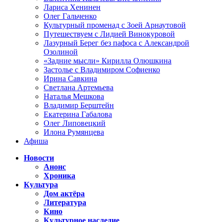
Лариса Хенинен
Олег Гальченко
Культурный променад с Зоей Арнаутовой
Путешествуем с Лидией Винокуровой
Лазурный Берег без пафоса с Александрой
Озолиной
«Задние мысли» Кирилла Олюшкина
Застолье с Владимиром Софиенко
Ирина Савкина
Светлана Артемьева
Наталья Мешкова
Владимир Берштейн
Екатерина Габалова
Олег Липовецкий
Илона Румянцева
Афиша
Новости
Анонс
Хроника
Культура
Дом актёра
Литература
Кино
Культурное наследие