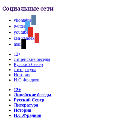
Социальные сети
vkontakte
twitter
youtube
zen-yandex
mail
12+
Лицейские беседы
Русский Север
Литература
История
И.С.Фрадков
12+
Лицейские беседы
Русский Север
Литература
История
И.С.Фрадков