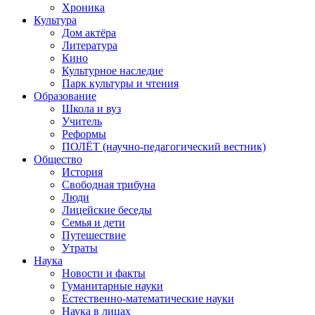
Хроника
Культура
Дом актёра
Литература
Кино
Культурное наследие
Парк культуры и чтения
Образование
Школа и вуз
Учитель
Реформы
ПОЛЁТ (научно-педагогический вестник)
Общество
История
Свободная трибуна
Люди
Лицейские беседы
Семья и дети
Путешествие
Утраты
Наука
Новости и факты
Гуманитарные науки
Естественно-математические науки
Наука в лицах