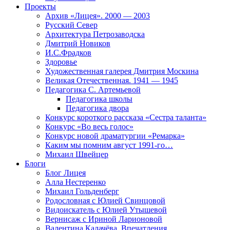
Проекты
Архив «Лицея». 2000 — 2003
Русский Север
Архитектура Петрозаводска
Дмитрий Новиков
И.С.Фрадков
Здоровье
Художественная галерея Дмитрия Москина
Великая Отечественная. 1941 — 1945
Педагогика С. Артемьевой
Педагогика школы
Педагогика двора
Конкурс короткого рассказа «Сестра таланта»
Конкурс «Во весь голос»
Конкурс новой драматургии «Ремарка»
Каким мы помним август 1991-го…
Михаил Швейцер
Блоги
Блог Лицея
Алла Нестеренко
Михаил Гольденберг
Родословная с Юлией Свинцовой
Видоискатель с Юлией Утышевой
Вернисаж с Ириной Ларионовой
Валентина Калачёва. Впечатления