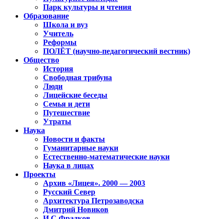
Парк культуры и чтения
Образование
Школа и вуз
Учитель
Реформы
ПОЛЁТ (научно-педагогический вестник)
Общество
История
Свободная трибуна
Люди
Лицейские беседы
Семья и дети
Путешествие
Утраты
Наука
Новости и факты
Гуманитарные науки
Естественно-математические науки
Наука в лицах
Проекты
Архив «Лицея». 2000 — 2003
Русский Север
Архитектура Петрозаводска
Дмитрий Новиков
И.С.Фрадков