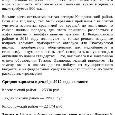
море, если учесть, что только на нормальный туалет в одной из
школ требуется 800 тысяч.
Больше всего оптимизма вызвал сегодня Кондопожский район.
Если еще год назад там были серьезные проблемы с выплатой
учителям зарплаты, сравнимой со средней по экономике, то
сейчас полный порядок, для этого пришлось разобраться с
эффективными и неэффективными тратами. В Кондопожском
районе в 2013 году планируют не только решать насущные
вопросы (ремонт, приобретение автобуса для Спасогубской
школы, приобретение оборудования для медкабинетов и
столовых), но думают и о том, чтобы создавать все условия для
обучения по новым стандартам. Это, как сказала и.о. начальника
отдела образования Татьяна Иванцова, главный приоритет. На
замену окон в школах деньги пойдут из муниципального
бюджета, а на федеральные средства закупят приборы по учету
расхода электроэнергии.
Средняя зарплата в декабре 2012 года составит:
Калевальский район — 25330 руб
Лахденпохский район — 19900 руб
Кондопожский район — 22 174 руб.
Завтра в 14 часов будут защищать свои планы
Лоухский,