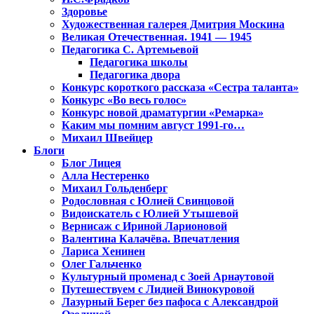
Здоровье
Художественная галерея Дмитрия Москина
Великая Отечественная. 1941 — 1945
Педагогика С. Артемьевой
Педагогика школы
Педагогика двора
Конкурс короткого рассказа «Сестра таланта»
Конкурс «Во весь голос»
Конкурс новой драматургии «Ремарка»
Каким мы помним август 1991-го…
Михаил Швейцер
Блоги
Блог Лицея
Алла Нестеренко
Михаил Гольденберг
Родословная с Юлией Свинцовой
Видоискатель с Юлией Утышевой
Вернисаж с Ириной Ларионовой
Валентина Калачёва. Впечатления
Лариса Хенинен
Олег Гальченко
Культурный променад с Зоей Арнаутовой
Путешествуем с Лидией Винокуровой
Лазурный Берег без пафоса с Александрой