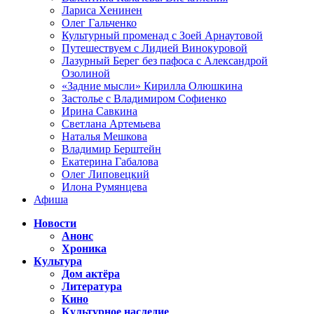
Лариса Хенинен
Олег Гальченко
Культурный променад с Зоей Арнаутовой
Путешествуем с Лидией Винокуровой
Лазурный Берег без пафоса с Александрой
Озолиной
«Задние мысли» Кирилла Олюшкина
Застолье с Владимиром Софиенко
Ирина Савкина
Светлана Артемьева
Наталья Мешкова
Владимир Берштейн
Екатерина Габалова
Олег Липовецкий
Илона Румянцева
Афиша
Новости
Анонс
Хроника
Культура
Дом актёра
Литература
Кино
Культурное наследие