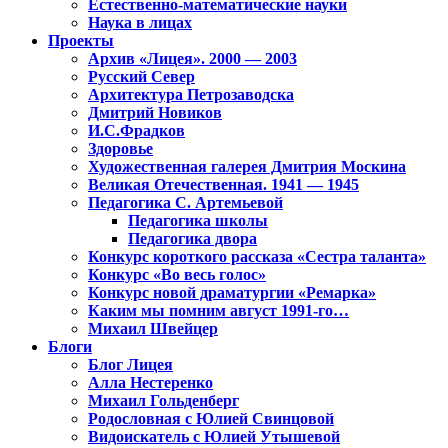
Естественно-математические науки
Наука в лицах
Проекты
Архив «Лицея». 2000 — 2003
Русский Север
Архитектура Петрозаводска
Дмитрий Новиков
И.С.Фрадков
Здоровье
Художественная галерея Дмитрия Москина
Великая Отечественная. 1941 — 1945
Педагогика С. Артемьевой
Педагогика школы
Педагогика двора
Конкурс короткого рассказа «Сестра таланта»
Конкурс «Во весь голос»
Конкурс новой драматургии «Ремарка»
Каким мы помним август 1991-го…
Михаил Швейцер
Блоги
Блог Лицея
Алла Нестеренко
Михаил Гольденберг
Родословная с Юлией Свинцовой
Видоискатель с Юлией Утышевой