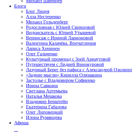
Михаил Швейцер
Блоги
Блог Лицея
Алла Нестеренко
Михаил Гольденберг
Родословная с Юлией Свинцовой
Видоискатель с Юлией Утышевой
Вернисаж с Ириной Ларионовой
Валентина Калачёва. Впечатления
Лариса Хенинен
Олег Гальченко
Культурный променад с Зоей Арнаутовой
Путешествуем с Лидией Винокуровой
Лазурный Берег без пафоса с Александрой Озолино
«Задние мысли» Кирилла Олюшкина
Застолье с Владимиром Софиенко
Ирина Савкина
Светлана Артемьева
Наталья Мешкова
Владимир Берштейн
Екатерина Габалова
Олег Липовецкий
Илона Румянцева
Афиша