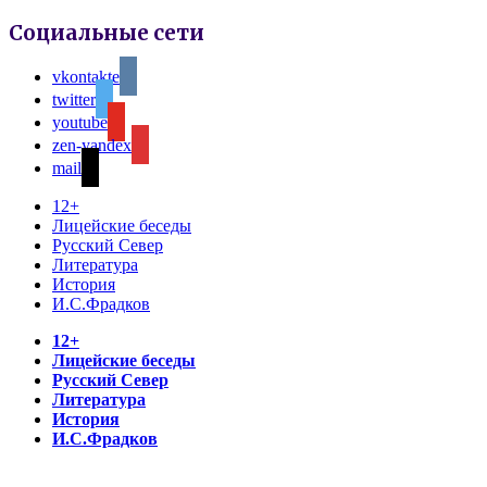
Социальные сети
vkontakte
twitter
youtube
zen-yandex
mail
12+
Лицейские беседы
Русский Север
Литература
История
И.С.Фрадков
12+
Лицейские беседы
Русский Север
Литература
История
И.С.Фрадков