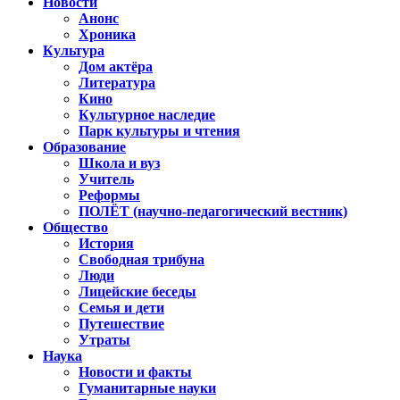
Новости
Анонс
Хроника
Культура
Дом актёра
Литература
Кино
Культурное наследие
Парк культуры и чтения
Образование
Школа и вуз
Учитель
Реформы
ПОЛЁТ (научно-педагогический вестник)
Общество
История
Свободная трибуна
Люди
Лицейские беседы
Семья и дети
Путешествие
Утраты
Наука
Новости и факты
Гуманитарные науки