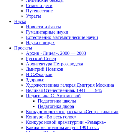
Лицейские беседы
Семья и дети
Путешествие
Утраты
Наука
Новости и факты
Гуманитарные науки
Естественно-математические науки
Наука в лицах
Проекты
Архив «Лицея». 2000 — 2003
Русский Север
Архитектура Петрозаводска
Дмитрий Новиков
И.С.Фрадков
Здоровье
Художественная галерея Дмитрия Москина
Великая Отечественная. 1941 — 1945
Педагогика С. Артемьевой
Педагогика школы
Педагогика двора
Конкурс короткого рассказа «Сестра таланта»
Конкурс «Во весь голос»
Конкурс новой драматургии «Ремарка»
Каким мы помним август 1991-го…