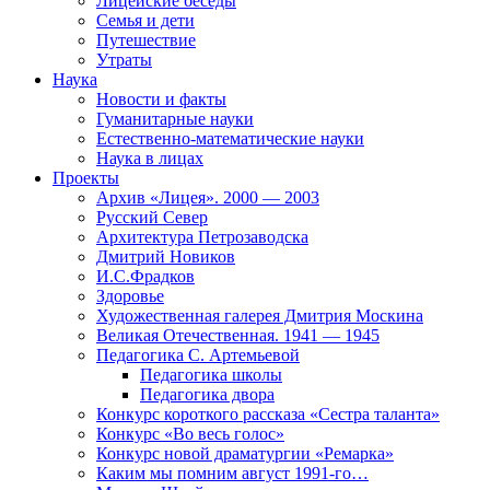
Лицейские беседы
Семья и дети
Путешествие
Утраты
Наука
Новости и факты
Гуманитарные науки
Естественно-математические науки
Наука в лицах
Проекты
Архив «Лицея». 2000 — 2003
Русский Север
Архитектура Петрозаводска
Дмитрий Новиков
И.С.Фрадков
Здоровье
Художественная галерея Дмитрия Москина
Великая Отечественная. 1941 — 1945
Педагогика С. Артемьевой
Педагогика школы
Педагогика двора
Конкурс короткого рассказа «Сестра таланта»
Конкурс «Во весь голос»
Конкурс новой драматургии «Ремарка»
Каким мы помним август 1991-го…