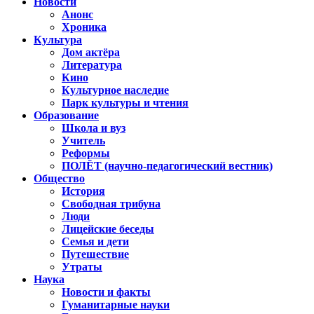
Новости
Анонс
Хроника
Культура
Дом актёра
Литература
Кино
Культурное наследие
Парк культуры и чтения
Образование
Школа и вуз
Учитель
Реформы
ПОЛЁТ (научно-педагогический вестник)
Общество
История
Свободная трибуна
Люди
Лицейские беседы
Семья и дети
Путешествие
Утраты
Наука
Новости и факты
Гуманитарные науки