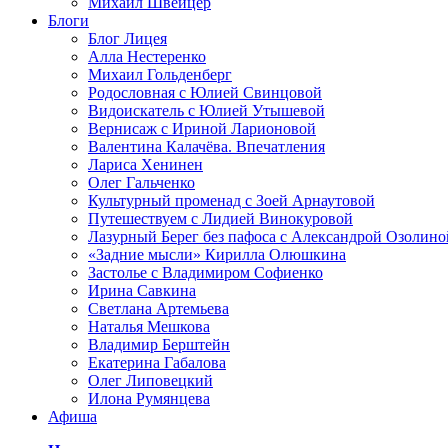
Михаил Швейцер
Блоги
Блог Лицея
Алла Нестеренко
Михаил Гольденберг
Родословная с Юлией Свинцовой
Видоискатель с Юлией Утышевой
Вернисаж с Ириной Ларионовой
Валентина Калачёва. Впечатления
Лариса Хенинен
Олег Гальченко
Культурный променад с Зоей Арнаутовой
Путешествуем с Лидией Винокуровой
Лазурный Берег без пафоса с Александрой Озолино
«Задние мысли» Кирилла Олюшкина
Застолье с Владимиром Софиенко
Ирина Савкина
Светлана Артемьева
Наталья Мешкова
Владимир Берштейн
Екатерина Габалова
Олег Липовецкий
Илона Румянцева
Афиша