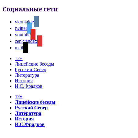
Социальные сети
vkontakte
twitter
youtube
zen-yandex
mail
12+
Лицейские беседы
Русский Север
Литература
История
И.С.Фрадков
12+
Лицейские беседы
Русский Север
Литература
История
И.С.Фрадков