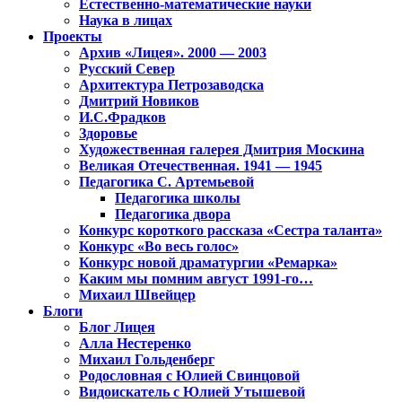
Естественно-математические науки
Наука в лицах
Проекты
Архив «Лицея». 2000 — 2003
Русский Север
Архитектура Петрозаводска
Дмитрий Новиков
И.С.Фрадков
Здоровье
Художественная галерея Дмитрия Москина
Великая Отечественная. 1941 — 1945
Педагогика С. Артемьевой
Педагогика школы
Педагогика двора
Конкурс короткого рассказа «Сестра таланта»
Конкурс «Во весь голос»
Конкурс новой драматургии «Ремарка»
Каким мы помним август 1991-го…
Михаил Швейцер
Блоги
Блог Лицея
Алла Нестеренко
Михаил Гольденберг
Родословная с Юлией Свинцовой
Видоискатель с Юлией Утышевой