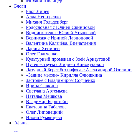
Михаил Швейцер
Блоги
Блог Лицея
Алла Нестеренко
Михаил Гольденберг
Родословная с Юлией Свинцовой
Видоискатель с Юлией Утышевой
Вернисаж с Ириной Ларионовой
Валентина Калачёва. Впечатления
Лариса Хенинен
Олег Гальченко
Культурный променад с Зоей Арнаутовой
Путешествуем с Лидией Винокуровой
Лазурный Берег без пафоса с Александрой Озолино
«Задние мысли» Кирилла Олюшкина
Застолье с Владимиром Софиенко
Ирина Савкина
Светлана Артемьева
Наталья Мешкова
Владимир Берштейн
Екатерина Габалова
Олег Липовецкий
Илона Румянцева
Афиша