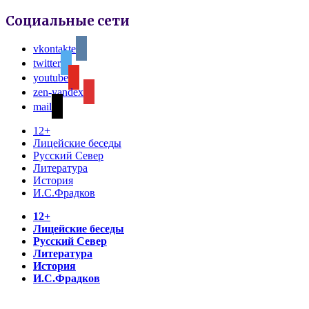
Социальные сети
vkontakte
twitter
youtube
zen-yandex
mail
12+
Лицейские беседы
Русский Север
Литература
История
И.С.Фрадков
12+
Лицейские беседы
Русский Север
Литература
История
И.С.Фрадков