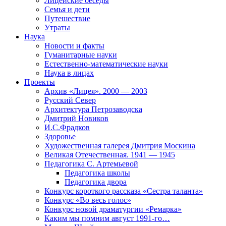
Лицейские беседы
Семья и дети
Путешествие
Утраты
Наука
Новости и факты
Гуманитарные науки
Естественно-математические науки
Наука в лицах
Проекты
Архив «Лицея». 2000 — 2003
Русский Север
Архитектура Петрозаводска
Дмитрий Новиков
И.С.Фрадков
Здоровье
Художественная галерея Дмитрия Москина
Великая Отечественная. 1941 — 1945
Педагогика С. Артемьевой
Педагогика школы
Педагогика двора
Конкурс короткого рассказа «Сестра таланта»
Конкурс «Во весь голос»
Конкурс новой драматургии «Ремарка»
Каким мы помним август 1991-го…