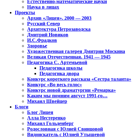
Естественно-математические науки
Наука в лицах
Проекты
Архив «Лицея». 2000 — 2003
Русский Север
Архитектура Петрозаводска
Дмитрий Новиков
И.С.Фрадков
Здоровье
Художественная галерея Дмитрия Москина
Великая Отечественная. 1941 — 1945
Педагогика С. Артемьевой
Педагогика школы
Педагогика двора
Конкурс короткого рассказа «Сестра таланта»
Конкурс «Во весь голос»
Конкурс новой драматургии «Ремарка»
Каким мы помним август 1991-го…
Михаил Швейцер
Блоги
Блог Лицея
Алла Нестеренко
Михаил Гольденберг
Родословная с Юлией Свинцовой
Видоискатель с Юлией Утышевой