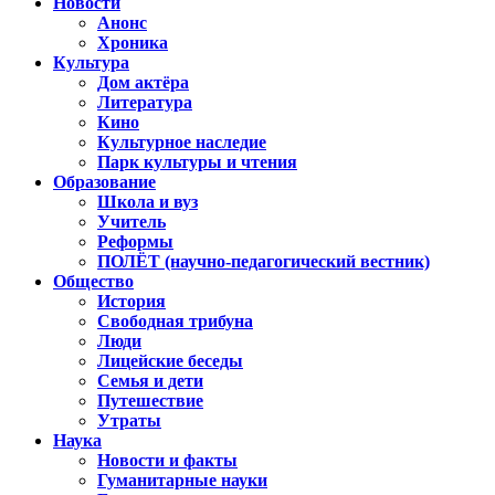
Новости
Анонс
Хроника
Культура
Дом актёра
Литература
Кино
Культурное наследие
Парк культуры и чтения
Образование
Школа и вуз
Учитель
Реформы
ПОЛЁТ (научно-педагогический вестник)
Общество
История
Свободная трибуна
Люди
Лицейские беседы
Семья и дети
Путешествие
Утраты
Наука
Новости и факты
Гуманитарные науки