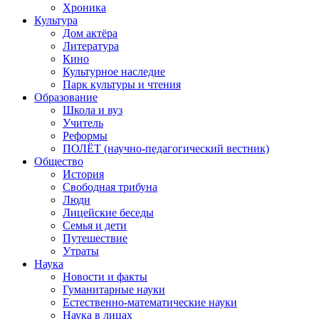
Хроника
Культура
Дом актёра
Литература
Кино
Культурное наследие
Парк культуры и чтения
Образование
Школа и вуз
Учитель
Реформы
ПОЛЁТ (научно-педагогический вестник)
Общество
История
Свободная трибуна
Люди
Лицейские беседы
Семья и дети
Путешествие
Утраты
Наука
Новости и факты
Гуманитарные науки
Естественно-математические науки
Наука в лицах