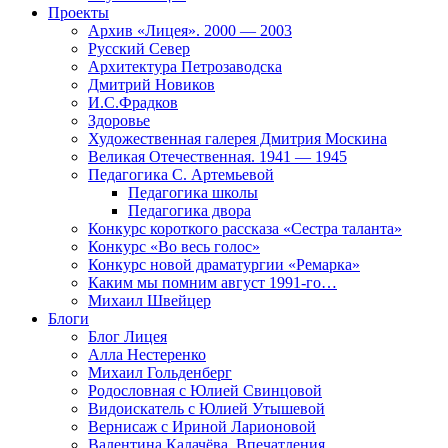
Проекты
Архив «Лицея». 2000 — 2003
Русский Север
Архитектура Петрозаводска
Дмитрий Новиков
И.С.Фрадков
Здоровье
Художественная галерея Дмитрия Москина
Великая Отечественная. 1941 — 1945
Педагогика С. Артемьевой
Педагогика школы
Педагогика двора
Конкурс короткого рассказа «Сестра таланта»
Конкурс «Во весь голос»
Конкурс новой драматургии «Ремарка»
Каким мы помним август 1991-го…
Михаил Швейцер
Блоги
Блог Лицея
Алла Нестеренко
Михаил Гольденберг
Родословная с Юлией Свинцовой
Видоискатель с Юлией Утышевой
Вернисаж с Ириной Ларионовой
Валентина Калачёва. Впечатления