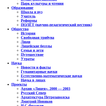
Парк культуры и чтения
Образование
Школа и вуз
Учитель
Реформы
ПОЛЁТ (научно-педагогический вестник)
Общество
История
Свободная трибуна
Люди
Лицейские беседы
Семья и дети
Путешествие
Утраты
Наука
Новости и факты
Гуманитарные науки
Естественно-математические науки
Наука в лицах
Проекты
Архив «Лицея». 2000 — 2003
Русский Север
Архитектура Петрозаводска
Дмитрий Новиков
И.С.Фрадков