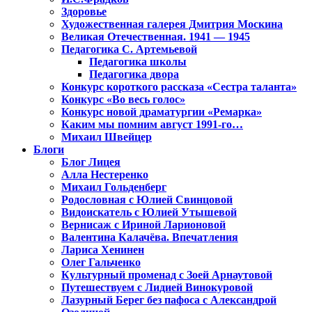
Здоровье
Художественная галерея Дмитрия Москина
Великая Отечественная. 1941 — 1945
Педагогика С. Артемьевой
Педагогика школы
Педагогика двора
Конкурс короткого рассказа «Сестра таланта»
Конкурс «Во весь голос»
Конкурс новой драматургии «Ремарка»
Каким мы помним август 1991-го…
Михаил Швейцер
Блоги
Блог Лицея
Алла Нестеренко
Михаил Гольденберг
Родословная с Юлией Свинцовой
Видоискатель с Юлией Утышевой
Вернисаж с Ириной Ларионовой
Валентина Калачёва. Впечатления
Лариса Хенинен
Олег Гальченко
Культурный променад с Зоей Арнаутовой
Путешествуем с Лидией Винокуровой
Лазурный Берег без пафоса с Александрой