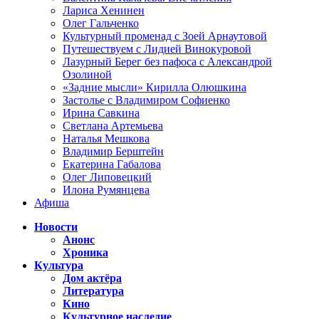
Лариса Хенинен
Олег Гальченко
Культурный променад с Зоей Арнаутовой
Путешествуем с Лидией Винокуровой
Лазурный Берег без пафоса с Александрой
Озолиной
«Задние мысли» Кирилла Олюшкина
Застолье с Владимиром Софиенко
Ирина Савкина
Светлана Артемьева
Наталья Мешкова
Владимир Берштейн
Екатерина Габалова
Олег Липовецкий
Илона Румянцева
Афиша
Новости
Анонс
Хроника
Культура
Дом актёра
Литература
Кино
Культурное наследие