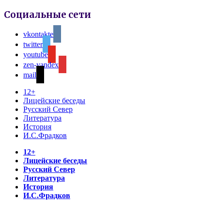
Социальные сети
vkontakte
twitter
youtube
zen-yandex
mail
12+
Лицейские беседы
Русский Север
Литература
История
И.С.Фрадков
12+
Лицейские беседы
Русский Север
Литература
История
И.С.Фрадков