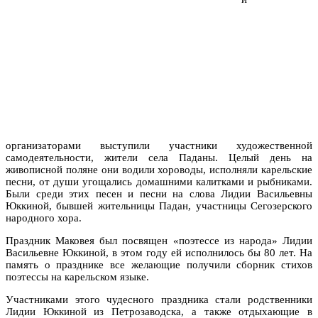
организаторами выступили участники художественной
самодеятельности, жители села Паданы. Целый день на
живописной поляне они водили хороводы, исполняли карельские
песни, от души угощались домашними калитками и рыбниками.
Были среди этих песен и песни на слова Лидии Васильевны
Юккиной, бывшей жительницы Падан, участницы Сегозерского
народного хора.
Праздник Маковея был посвящен «поэтессе из народа» Лидии
Васильевне Юккиной, в этом году ей исполнилось бы 80 лет. На
память о празднике все желающие получили сборник стихов
поэтессы на карельском языке.
Участниками этого чудесного праздника стали родственники
Лидии Юккиной из Петрозаводска, а также отдыхающие в