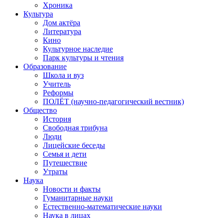
Хроника
Культура
Дом актёра
Литература
Кино
Культурное наследие
Парк культуры и чтения
Образование
Школа и вуз
Учитель
Реформы
ПОЛЁТ (научно-педагогический вестник)
Общество
История
Свободная трибуна
Люди
Лицейские беседы
Семья и дети
Путешествие
Утраты
Наука
Новости и факты
Гуманитарные науки
Естественно-математические науки
Наука в лицах