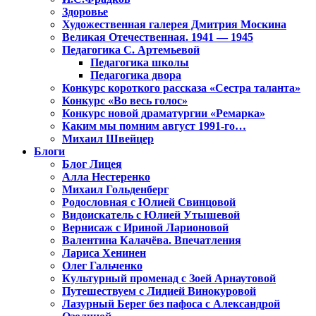
Здоровье
Художественная галерея Дмитрия Москина
Великая Отечественная. 1941 — 1945
Педагогика С. Артемьевой
Педагогика школы
Педагогика двора
Конкурс короткого рассказа «Сестра таланта»
Конкурс «Во весь голос»
Конкурс новой драматургии «Ремарка»
Каким мы помним август 1991-го…
Михаил Швейцер
Блоги
Блог Лицея
Алла Нестеренко
Михаил Гольденберг
Родословная с Юлией Свинцовой
Видоискатель с Юлией Утышевой
Вернисаж с Ириной Ларионовой
Валентина Калачёва. Впечатления
Лариса Хенинен
Олег Гальченко
Культурный променад с Зоей Арнаутовой
Путешествуем с Лидией Винокуровой
Лазурный Берег без пафоса с Александрой