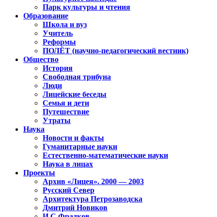
Парк культуры и чтения
Образование
Школа и вуз
Учитель
Реформы
ПОЛЁТ (научно-педагогический вестник)
Общество
История
Свободная трибуна
Люди
Лицейские беседы
Семья и дети
Путешествие
Утраты
Наука
Новости и факты
Гуманитарные науки
Естественно-математические науки
Наука в лицах
Проекты
Архив «Лицея». 2000 — 2003
Русский Север
Архитектура Петрозаводска
Дмитрий Новиков
И.С.Фрадков