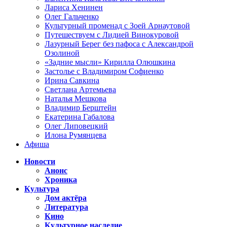
Лариса Хенинен
Олег Гальченко
Культурный променад с Зоей Арнаутовой
Путешествуем с Лидией Винокуровой
Лазурный Берег без пафоса с Александрой
Озолиной
«Задние мысли» Кирилла Олюшкина
Застолье с Владимиром Софиенко
Ирина Савкина
Светлана Артемьева
Наталья Мешкова
Владимир Берштейн
Екатерина Габалова
Олег Липовецкий
Илона Румянцева
Афиша
Новости
Анонс
Хроника
Культура
Дом актёра
Литература
Кино
Культурное наследие