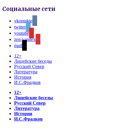
Социальные сети
vkontakte
twitter
youtube
zen-yandex
mail
12+
Лицейские беседы
Русский Север
Литература
История
И.С.Фрадков
12+
Лицейские беседы
Русский Север
Литература
История
И.С.Фрадков