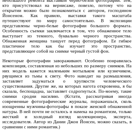
небольшого ремонта выставкой черно-белой фотографии. Тем,
кто присутствовал на вернисаже, повезло, потому что на
открытии можно было познакомиться с автором, господином
Йонсеном. Как правило, выставки такого масштаба
путешествуют по миру самостоятельно. В экспозиции
представлены черно-белые фотографии большого формата.
Особенность съемки заключается в том, что обнаженное тело
выступает из темного, буквально черного пространства.
Обнаженная женщина танцует перед фотографом. Ее гибкое
пластичное тело как бы изучает это пространство,
представляющее собой на снимке черный густой фон.
Некоторые фотографии завораживают. Особенно понравилась
композиция, составленная из небольших по размеру снимков. На
них модель кажется маленьким мотыльком или кузнечиком,
рвущимся из тьмы к свету. Фото наводит на размышления,
заставляет задуматься о хрупкости человеческого
существования. Другие же, на которых нагота откровенна, я бы
сказала, беспощадна, заставляет содрогнуться. По-моему, такие
снимки сродни насилию. (Кстати, рассматривая иногда
современные фотографические журналы, поражаешься, сколь
изощренны мужчины-фотографы в показе женской обнаженной
натуры. В ней почти не осталось и намека на романтизм, только
жесткий и холодный взгляд коллекционера, эксперта,
исследователя. Автор из Дании Джон Йонсен, можно сказать, в
сравнении с ними романтик.)