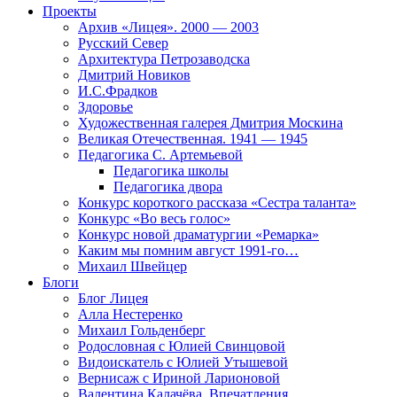
Проекты
Архив «Лицея». 2000 — 2003
Русский Север
Архитектура Петрозаводска
Дмитрий Новиков
И.С.Фрадков
Здоровье
Художественная галерея Дмитрия Москина
Великая Отечественная. 1941 — 1945
Педагогика С. Артемьевой
Педагогика школы
Педагогика двора
Конкурс короткого рассказа «Сестра таланта»
Конкурс «Во весь голос»
Конкурс новой драматургии «Ремарка»
Каким мы помним август 1991-го…
Михаил Швейцер
Блоги
Блог Лицея
Алла Нестеренко
Михаил Гольденберг
Родословная с Юлией Свинцовой
Видоискатель с Юлией Утышевой
Вернисаж с Ириной Ларионовой
Валентина Калачёва. Впечатления