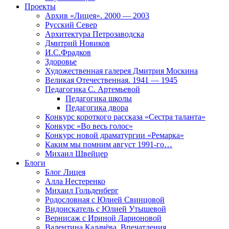
Проекты
Архив «Лицея». 2000 — 2003
Русский Север
Архитектура Петрозаводска
Дмитрий Новиков
И.С.Фрадков
Здоровье
Художественная галерея Дмитрия Москина
Великая Отечественная. 1941 — 1945
Педагогика С. Артемьевой
Педагогика школы
Педагогика двора
Конкурс короткого рассказа «Сестра таланта»
Конкурс «Во весь голос»
Конкурс новой драматургии «Ремарка»
Каким мы помним август 1991-го…
Михаил Швейцер
Блоги
Блог Лицея
Алла Нестеренко
Михаил Гольденберг
Родословная с Юлией Свинцовой
Видоискатель с Юлией Утышевой
Вернисаж с Ириной Ларионовой
Валентина Калачёва. Впечатления