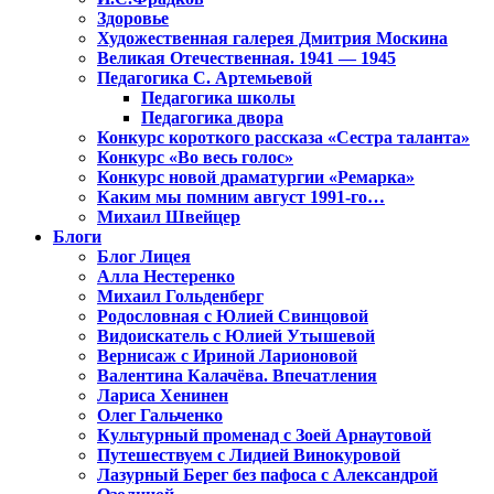
Здоровье
Художественная галерея Дмитрия Москина
Великая Отечественная. 1941 — 1945
Педагогика С. Артемьевой
Педагогика школы
Педагогика двора
Конкурс короткого рассказа «Сестра таланта»
Конкурс «Во весь голос»
Конкурс новой драматургии «Ремарка»
Каким мы помним август 1991-го…
Михаил Швейцер
Блоги
Блог Лицея
Алла Нестеренко
Михаил Гольденберг
Родословная с Юлией Свинцовой
Видоискатель с Юлией Утышевой
Вернисаж с Ириной Ларионовой
Валентина Калачёва. Впечатления
Лариса Хенинен
Олег Гальченко
Культурный променад с Зоей Арнаутовой
Путешествуем с Лидией Винокуровой
Лазурный Берег без пафоса с Александрой