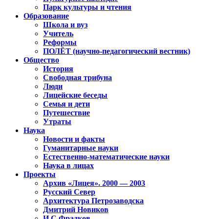
Парк культуры и чтения
Образование
Школа и вуз
Учитель
Реформы
ПОЛЁТ (научно-педагогический вестник)
Общество
История
Свободная трибуна
Люди
Лицейские беседы
Семья и дети
Путешествие
Утраты
Наука
Новости и факты
Гуманитарные науки
Естественно-математические науки
Наука в лицах
Проекты
Архив «Лицея». 2000 — 2003
Русский Север
Архитектура Петрозаводска
Дмитрий Новиков
И.С.Фрадков