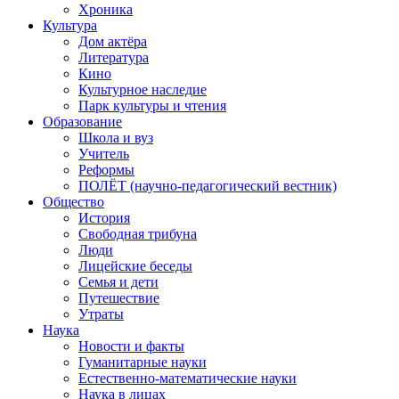
Хроника
Культура
Дом актёра
Литература
Кино
Культурное наследие
Парк культуры и чтения
Образование
Школа и вуз
Учитель
Реформы
ПОЛЁТ (научно-педагогический вестник)
Общество
История
Свободная трибуна
Люди
Лицейские беседы
Семья и дети
Путешествие
Утраты
Наука
Новости и факты
Гуманитарные науки
Естественно-математические науки
Наука в лицах