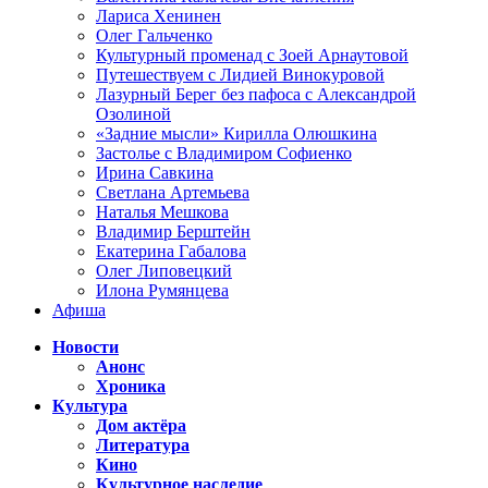
Лариса Хенинен
Олег Гальченко
Культурный променад с Зоей Арнаутовой
Путешествуем с Лидией Винокуровой
Лазурный Берег без пафоса с Александрой
Озолиной
«Задние мысли» Кирилла Олюшкина
Застолье с Владимиром Софиенко
Ирина Савкина
Светлана Артемьева
Наталья Мешкова
Владимир Берштейн
Екатерина Габалова
Олег Липовецкий
Илона Румянцева
Афиша
Новости
Анонс
Хроника
Культура
Дом актёра
Литература
Кино
Культурное наследие