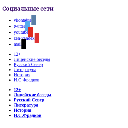
Социальные сети
vkontakte
twitter
youtube
zen-yandex
mail
12+
Лицейские беседы
Русский Север
Литература
История
И.С.Фрадков
12+
Лицейские беседы
Русский Север
Литература
История
И.С.Фрадков