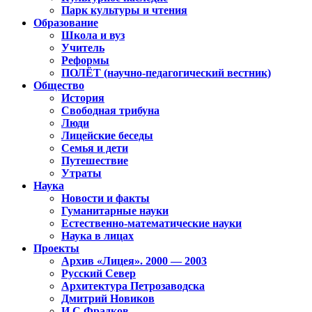
Парк культуры и чтения
Образование
Школа и вуз
Учитель
Реформы
ПОЛЁТ (научно-педагогический вестник)
Общество
История
Свободная трибуна
Люди
Лицейские беседы
Семья и дети
Путешествие
Утраты
Наука
Новости и факты
Гуманитарные науки
Естественно-математические науки
Наука в лицах
Проекты
Архив «Лицея». 2000 — 2003
Русский Север
Архитектура Петрозаводска
Дмитрий Новиков
И.С.Фрадков