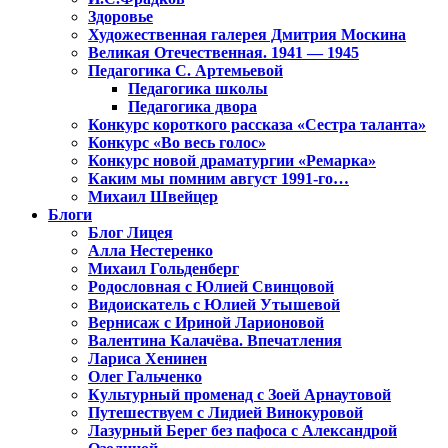
Здоровье
Художественная галерея Дмитрия Москина
Великая Отечественная. 1941 — 1945
Педагогика С. Артемьевой
Педагогика школы
Педагогика двора
Конкурс короткого рассказа «Сестра таланта»
Конкурс «Во весь голос»
Конкурс новой драматургии «Ремарка»
Каким мы помним август 1991-го…
Михаил Швейцер
Блоги
Блог Лицея
Алла Нестеренко
Михаил Гольденберг
Родословная с Юлией Свинцовой
Видоискатель с Юлией Утышевой
Вернисаж с Ириной Ларионовой
Валентина Калачёва. Впечатления
Лариса Хенинен
Олег Гальченко
Культурный променад с Зоей Арнаутовой
Путешествуем с Лидией Винокуровой
Лазурный Берег без пафоса с Александрой