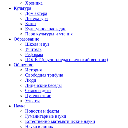
Хроника
Культура
Дом актёра
Литература
Кино
Культурное наследие
Парк культуры и чтения
Образование
Школа и вуз
Учитель
Реформы
ПОЛЁТ (научно-педагогический вестник)
Общество
История
Свободная трибуна
Люди
Лицейские беседы
Семья и дети
Путешествие
Утраты
Наука
Новости и факты
Гуманитарные науки
Естественно-математические науки
Наука в лицах