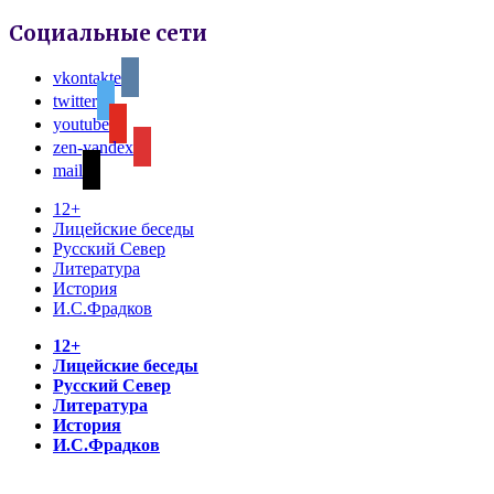
Социальные сети
vkontakte
twitter
youtube
zen-yandex
mail
12+
Лицейские беседы
Русский Север
Литература
История
И.С.Фрадков
12+
Лицейские беседы
Русский Север
Литература
История
И.С.Фрадков