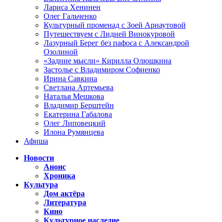
Лариса Хенинен
Олег Гальченко
Культурный променад с Зоей Арнаутовой
Путешествуем с Лидией Винокуровой
Лазурный Берег без пафоса с Александрой
Озолиной
«Задние мысли» Кирилла Олюшкина
Застолье с Владимиром Софиенко
Ирина Савкина
Светлана Артемьева
Наталья Мешкова
Владимир Берштейн
Екатерина Габалова
Олег Липовецкий
Илона Румянцева
Афиша
Новости
Анонс
Хроника
Культура
Дом актёра
Литература
Кино
Культурное наследие