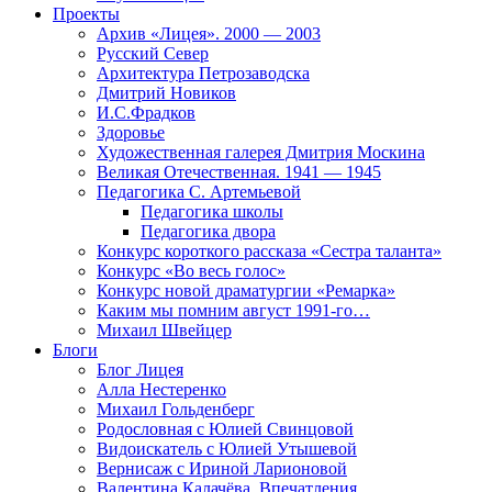
Проекты
Архив «Лицея». 2000 — 2003
Русский Север
Архитектура Петрозаводска
Дмитрий Новиков
И.С.Фрадков
Здоровье
Художественная галерея Дмитрия Москина
Великая Отечественная. 1941 — 1945
Педагогика С. Артемьевой
Педагогика школы
Педагогика двора
Конкурс короткого рассказа «Сестра таланта»
Конкурс «Во весь голос»
Конкурс новой драматургии «Ремарка»
Каким мы помним август 1991-го…
Михаил Швейцер
Блоги
Блог Лицея
Алла Нестеренко
Михаил Гольденберг
Родословная с Юлией Свинцовой
Видоискатель с Юлией Утышевой
Вернисаж с Ириной Ларионовой
Валентина Калачёва. Впечатления