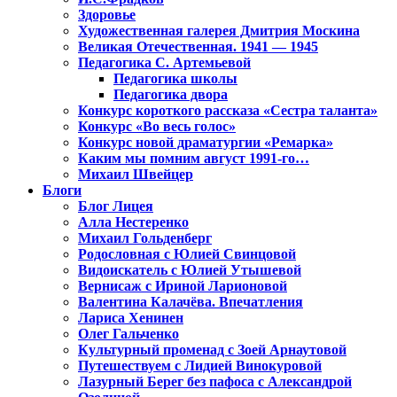
Здоровье
Художественная галерея Дмитрия Москина
Великая Отечественная. 1941 — 1945
Педагогика С. Артемьевой
Педагогика школы
Педагогика двора
Конкурс короткого рассказа «Сестра таланта»
Конкурс «Во весь голос»
Конкурс новой драматургии «Ремарка»
Каким мы помним август 1991-го…
Михаил Швейцер
Блоги
Блог Лицея
Алла Нестеренко
Михаил Гольденберг
Родословная с Юлией Свинцовой
Видоискатель с Юлией Утышевой
Вернисаж с Ириной Ларионовой
Валентина Калачёва. Впечатления
Лариса Хенинен
Олег Гальченко
Культурный променад с Зоей Арнаутовой
Путешествуем с Лидией Винокуровой
Лазурный Берег без пафоса с Александрой