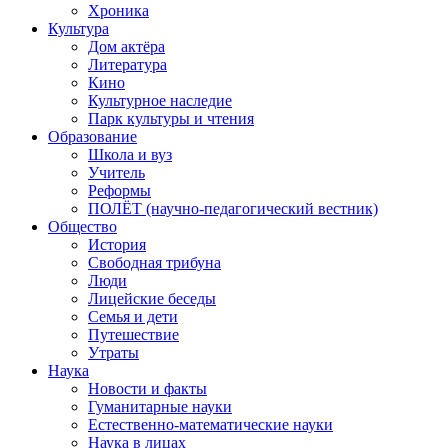
Хроника
Культура
Дом актёра
Литература
Кино
Культурное наследие
Парк культуры и чтения
Образование
Школа и вуз
Учитель
Реформы
ПОЛЁТ (научно-педагогический вестник)
Общество
История
Свободная трибуна
Люди
Лицейские беседы
Семья и дети
Путешествие
Утраты
Наука
Новости и факты
Гуманитарные науки
Естественно-математические науки
Наука в лицах