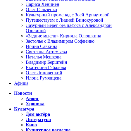
Лариса Хенинен
Олег Гальченко
Культурный променад с Зоей Арнаутовой
Путешествуем с Лидией Винокуровой
Лазурный Берег без пафоса с Александрой
Озолиной
«Задние мысли» Кирилла Олюшкина
Застолье с Владимиром Софиенко
Ирина Савкина
Светлана Артемьева
Наталья Мешкова
Владимир Берштейн
Екатерина Габалова
Олег Липовецкий
Илона Румянцева
Афиша
Новости
Анонс
Хроника
Культура
Дом актёра
Литература
Кино
Культурное наследие