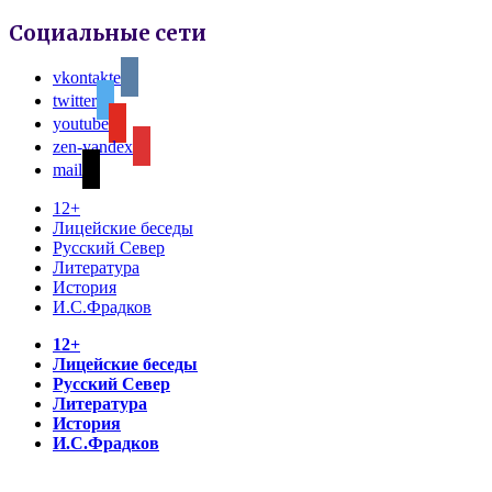
Социальные сети
vkontakte
twitter
youtube
zen-yandex
mail
12+
Лицейские беседы
Русский Север
Литература
История
И.С.Фрадков
12+
Лицейские беседы
Русский Север
Литература
История
И.С.Фрадков