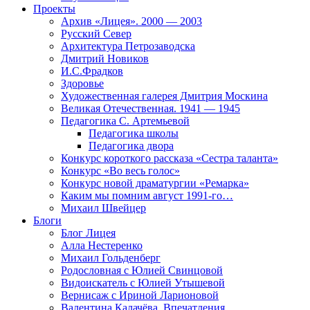
Проекты
Архив «Лицея». 2000 — 2003
Русский Север
Архитектура Петрозаводска
Дмитрий Новиков
И.С.Фрадков
Здоровье
Художественная галерея Дмитрия Москина
Великая Отечественная. 1941 — 1945
Педагогика С. Артемьевой
Педагогика школы
Педагогика двора
Конкурс короткого рассказа «Сестра таланта»
Конкурс «Во весь голос»
Конкурс новой драматургии «Ремарка»
Каким мы помним август 1991-го…
Михаил Швейцер
Блоги
Блог Лицея
Алла Нестеренко
Михаил Гольденберг
Родословная с Юлией Свинцовой
Видоискатель с Юлией Утышевой
Вернисаж с Ириной Ларионовой
Валентина Калачёва. Впечатления