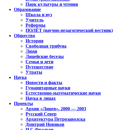
Парк культуры и чтения
Образование
Школа и вуз
Учитель
Реформы
ПОЛЁТ (научно-педагогический вестник)
Общество
История
Свободная трибуна
Люди
Лицейские беседы
Семья и дети
Путешествие
Утраты
Наука
Новости и факты
Гуманитарные науки
Естественно-математические науки
Наука в лицах
Проекты
Архив «Лицея». 2000 — 2003
Русский Север
Архитектура Петрозаводска
Дмитрий Новиков
И.С.Фрадков