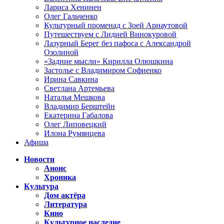
Лариса Хенинен
Олег Гальченко
Культурный променад с Зоей Арнаутовой
Путешествуем с Лидией Винокуровой
Лазурный Берег без пафоса с Александрой
Озолиной
«Задние мысли» Кирилла Олюшкина
Застолье с Владимиром Софиенко
Ирина Савкина
Светлана Артемьева
Наталья Мешкова
Владимир Берштейн
Екатерина Габалова
Олег Липовецкий
Илона Румянцева
Афиша
Новости
Анонс
Хроника
Культура
Дом актёра
Литература
Кино
Культурное наследие