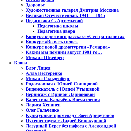
Здоровье
Художественная галерея Дмитрия Москина
Великая Отечественная. 1941 — 1945
Педагогика С. Артемьевой
Педагогика школы
Педагогика двора
Конкурс короткого рассказа «Сестра таланта»
Конкурс «Во весь голос»
Конкурс новой драматургии «Ремарка»
Каким мы помним август 1991-го…
Михаил Швейцер
Блоги
Блог Лицея
Алла Нестеренко
Михаил Гольденберг
Родословная с Юлией Свинцовой
Видоискатель с Юлией Утышевой
Вернисаж с Ириной Ларионовой
Валентина Калачёва. Впечатления
Лариса Хенинен
Олег Гальченко
Культурный променад с Зоей Арнаутовой
Путешествуем с Лидией Винокуровой
Лазурный Берег без пафоса с Александрой