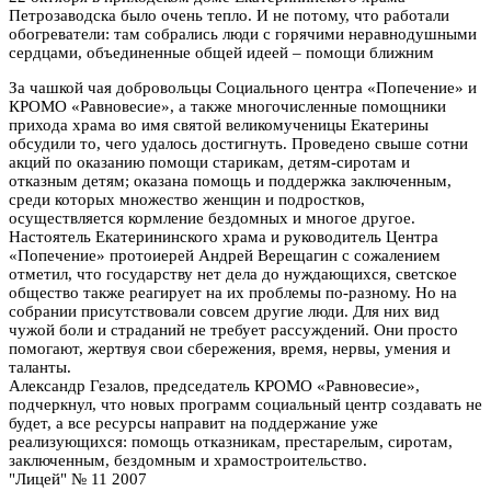
Петрозаводска было очень тепло. И не потому, что работали
обогреватели: там собрались люди с горячими неравнодушными
сердцами, объединенные общей идеей – помощи ближним
За чашкой чая добровольцы Социального центра «Попечение» и
КРОМО «Равновесие», а также многочисленные помощники
прихода храма во имя святой великомученицы Екатерины
обсудили то, чего удалось достигнуть. Проведено свыше сотни
акций по оказанию помощи старикам, детям-сиротам и
отказным детям; оказана помощь и поддержка заключенным,
среди которых множество женщин и подростков,
осуществляется кормление бездомных и многое другое.
Настоятель Екатерининского храма и руководитель Центра
«Попечение» протоиерей Андрей Верещагин с сожалением
отметил, что государству нет дела до нуждающихся, светское
общество также реагирует на их проблемы по-разному. Но на
собрании присутствовали совсем другие люди. Для них вид
чужой боли и страданий не требует рассуждений. Они просто
помогают, жертвуя свои сбережения, время, нервы, умения и
таланты.
Александр Гезалов, председатель КРОМО «Равновесие»,
подчеркнул, что новых программ социальный центр создавать не
будет, а все ресурсы направит на поддержание уже
реализующихся: помощь отказникам, престарелым, сиротам,
заключенным, бездомным и храмостроительство.
"Лицей" № 11 2007