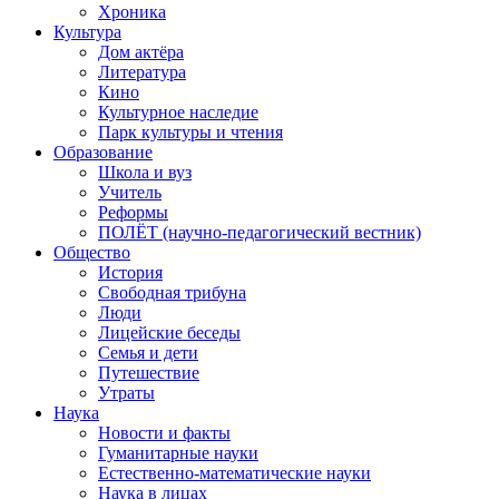
Хроника
Культура
Дом актёра
Литература
Кино
Культурное наследие
Парк культуры и чтения
Образование
Школа и вуз
Учитель
Реформы
ПОЛЁТ (научно-педагогический вестник)
Общество
История
Свободная трибуна
Люди
Лицейские беседы
Семья и дети
Путешествие
Утраты
Наука
Новости и факты
Гуманитарные науки
Естественно-математические науки
Наука в лицах