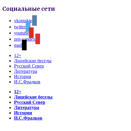
Социальные сети
vkontakte
twitter
youtube
zen-yandex
mail
12+
Лицейские беседы
Русский Север
Литература
История
И.С.Фрадков
12+
Лицейские беседы
Русский Север
Литература
История
И.С.Фрадков