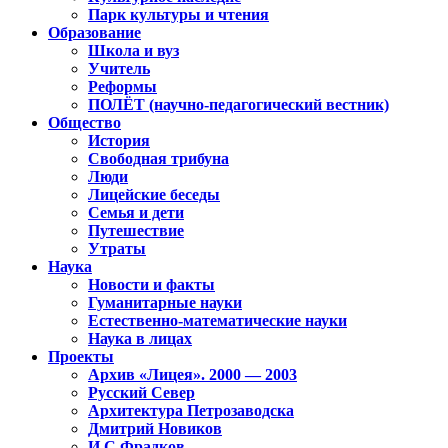
Парк культуры и чтения
Образование
Школа и вуз
Учитель
Реформы
ПОЛЁТ (научно-педагогический вестник)
Общество
История
Свободная трибуна
Люди
Лицейские беседы
Семья и дети
Путешествие
Утраты
Наука
Новости и факты
Гуманитарные науки
Естественно-математические науки
Наука в лицах
Проекты
Архив «Лицея». 2000 — 2003
Русский Север
Архитектура Петрозаводска
Дмитрий Новиков
И.С.Фрадков