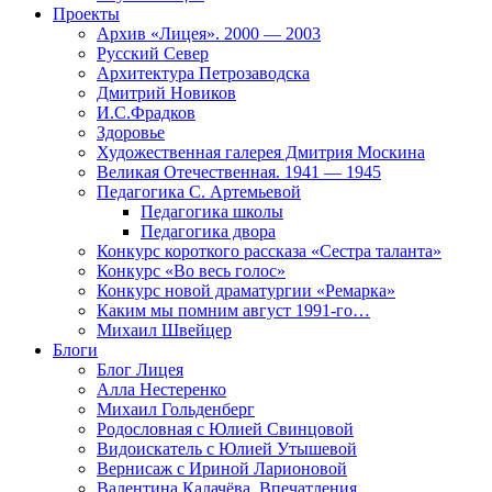
Проекты
Архив «Лицея». 2000 — 2003
Русский Север
Архитектура Петрозаводска
Дмитрий Новиков
И.С.Фрадков
Здоровье
Художественная галерея Дмитрия Москина
Великая Отечественная. 1941 — 1945
Педагогика С. Артемьевой
Педагогика школы
Педагогика двора
Конкурс короткого рассказа «Сестра таланта»
Конкурс «Во весь голос»
Конкурс новой драматургии «Ремарка»
Каким мы помним август 1991-го…
Михаил Швейцер
Блоги
Блог Лицея
Алла Нестеренко
Михаил Гольденберг
Родословная с Юлией Свинцовой
Видоискатель с Юлией Утышевой
Вернисаж с Ириной Ларионовой
Валентина Калачёва. Впечатления