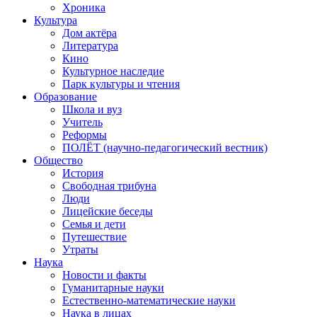
Хроника
Культура
Дом актёра
Литература
Кино
Культурное наследие
Парк культуры и чтения
Образование
Школа и вуз
Учитель
Реформы
ПОЛЁТ (научно-педагогический вестник)
Общество
История
Свободная трибуна
Люди
Лицейские беседы
Семья и дети
Путешествие
Утраты
Наука
Новости и факты
Гуманитарные науки
Естественно-математические науки
Наука в лицах