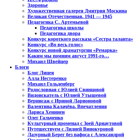
Здоровье
Художественная галерея Дмитрия Москина
Великая Отечественная. 1941 — 1945
Педагогика С. Артемьевой
Педагогика школы
Педагогика двора
Конкурс короткого рассказа «Сестра таланта»
Конкурс «Во весь голос»
Конкурс новой драматургии «Ремарка»
Каким мы помним август 1991-го…
Михаил Швейцер
Блоги
Блог Лицея
Алла Нестеренко
Михаил Гольденберг
Родословная с Юлией Свинцовой
Видоискатель с Юлией Утышевой
Вернисаж с Ириной Ларионовой
Валентина Калачёва. Впечатления
Лариса Хенинен
Олег Гальченко
Культурный променад с Зоей Арнаутовой
Путешествуем с Лидией Винокуровой
Лазурный Берег без пафоса с Александрой