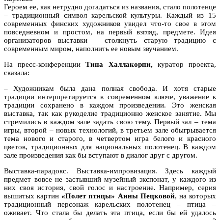
Героем ее, как нетрудно догадаться из названия, стало полотенце
– традиционный символ карельской культуры. Каждый из 15
современных финских художников увидел что-то свое в этом
повседневном и простом, на первый взгляд, предмете. Идея
организаторов выставки – столкнуть старую традицию с
современным миром, наполнить ее новым звучанием.
На пресс-конференции
Тина Халлакорпи,
куратор проекта,
сказала:
– Художникам была дана полная свобода. И хотя старые
традиции интерпретируется в современном ключе, уважение к
традиции сохранено в каждом произведении. Это женская
выставка, так как рукоделие традиционно женское занятие. Мы
стремились в каждом зале задать свою тему. Первый зал – тема
игры, второй – новых технологий, в третьем зале обыгрывается
тема нового и старого, в четвертом игра белого и красного
цветов, традиционных для национальных полотенец. В каждом
зале произведения как бы вступают в диалог друг с другом.
Выставка-парадокс. Выставка-импровизация. Здесь каждый
предмет вовсе не застывший музейный экспонат, у каждого из
них своя история, свой голос и настроение. Например, серия
вышитых картин
«Полет птицы» Анны Пецковой
, на которых
традиционный персонаж карельских полотенец – птица –
оживает. Что стала бы делать эта птица, если бы ей удалось