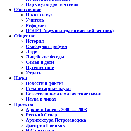
Парк культуры и чтения
Образование
Школа и вуз
Учитель
Реформы
ПОЛЁТ (научно-педагогический вестник)
Общество
История
Свободная трибуна
Люди
Лицейские беседы
Семья и дети
Путешествие
Утраты
Наука
Новости и факты
Гуманитарные науки
Естественно-математические науки
Наука в лицах
Проекты
Архив «Лицея». 2000 — 2003
Русский Север
Архитектура Петрозаводска
Дмитрий Новиков
И.С.Фрадков