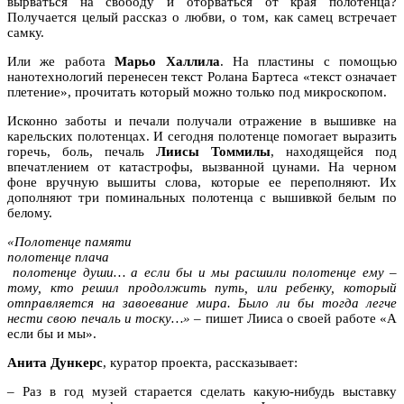
вырваться на свободу и оторваться от края полотенца?
Получается целый рассказ о любви, о том, как самец встречает
самку.
Или же работа
Марьо Халлила
. На пластины с помощью
нанотехнологий перенесен текст Ролана Бартеса «текст означает
плетение», прочитать который можно только под микроскопом.
Исконно заботы и печали получали отражение в вышивке на
карельских полотенцах. И сегодня полотенце помогает выразить
горечь, боль, печаль
Лиисы Томмилы
, находящейся под
впечатлением от катастрофы, вызванной цунами. На черном
фоне вручную вышиты слова, которые ее переполняют. Их
дополняют три поминальных полотенца с вышивкой белым по
белому.
«Полотенце памяти
полотенце плача
полотенце души… а если бы и мы расшили полотенце ему –
тому, кто решил продолжить путь, или ребенку, который
отправляется на завоевание мира. Было ли бы тогда легче
нести свою печаль и тоску…»
– пишет Лииса о своей работе «А
если бы и мы».
Анита Дункерс
, куратор проекта, рассказывает:
– Раз в год музей старается сделать какую-нибудь выставку