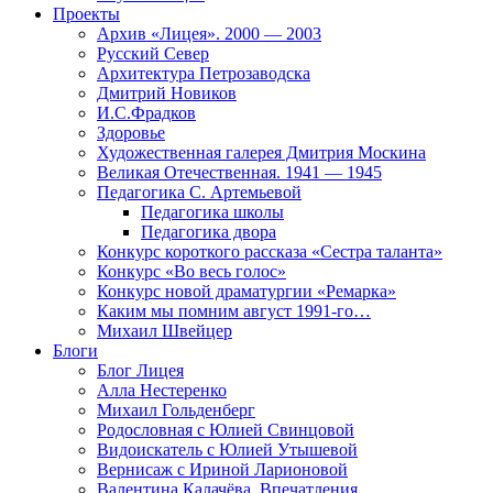
Проекты
Архив «Лицея». 2000 — 2003
Русский Север
Архитектура Петрозаводска
Дмитрий Новиков
И.С.Фрадков
Здоровье
Художественная галерея Дмитрия Москина
Великая Отечественная. 1941 — 1945
Педагогика С. Артемьевой
Педагогика школы
Педагогика двора
Конкурс короткого рассказа «Сестра таланта»
Конкурс «Во весь голос»
Конкурс новой драматургии «Ремарка»
Каким мы помним август 1991-го…
Михаил Швейцер
Блоги
Блог Лицея
Алла Нестеренко
Михаил Гольденберг
Родословная с Юлией Свинцовой
Видоискатель с Юлией Утышевой
Вернисаж с Ириной Ларионовой
Валентина Калачёва. Впечатления