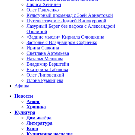
Лариса Хенинен
Олег Гальченко
Культурный променад с Зоей Арнаутовой
Путешествуем с Лидией Винокуровой
Лазурный Берег без пафоса с Александрой
Озолиной
«Задние мысли» Кирилла Олюшкина
Застолье с Владимиром Софиенко
Ирина Савкина
Светлана Артемьева
Наталья Мешкова
Владимир Берштейн
Екатерина Габалова
Олег Липовецкий
Илона Румянцева
Афиша
Новости
Анонс
Хроника
Культура
Дом актёра
Литература
Кино
Культурное наследие