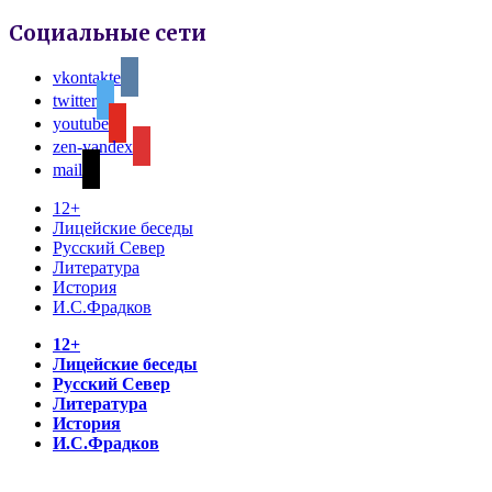
Социальные сети
vkontakte
twitter
youtube
zen-yandex
mail
12+
Лицейские беседы
Русский Север
Литература
История
И.С.Фрадков
12+
Лицейские беседы
Русский Север
Литература
История
И.С.Фрадков