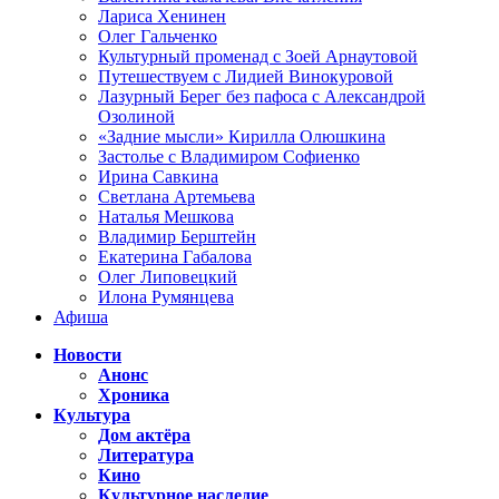
Лариса Хенинен
Олег Гальченко
Культурный променад с Зоей Арнаутовой
Путешествуем с Лидией Винокуровой
Лазурный Берег без пафоса с Александрой
Озолиной
«Задние мысли» Кирилла Олюшкина
Застолье с Владимиром Софиенко
Ирина Савкина
Светлана Артемьева
Наталья Мешкова
Владимир Берштейн
Екатерина Габалова
Олег Липовецкий
Илона Румянцева
Афиша
Новости
Анонс
Хроника
Культура
Дом актёра
Литература
Кино
Культурное наследие