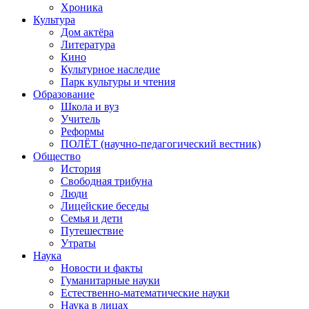
Хроника
Культура
Дом актёра
Литература
Кино
Культурное наследие
Парк культуры и чтения
Образование
Школа и вуз
Учитель
Реформы
ПОЛЁТ (научно-педагогический вестник)
Общество
История
Свободная трибуна
Люди
Лицейские беседы
Семья и дети
Путешествие
Утраты
Наука
Новости и факты
Гуманитарные науки
Естественно-математические науки
Наука в лицах