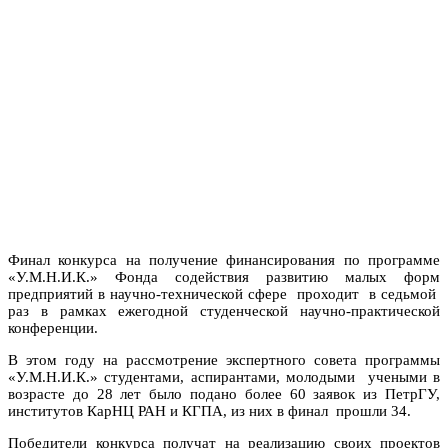
Финал конкурса на получение финансирования по программе
«У.М.Н.И.К.» Фонда содействия развитию малых форм
предприятий в научно-технической сфере
проходит
в седьмой
раз в рамках ежегодной студенческой научно-практической
конференции.
В этом году на рассмотрение экспертного совета программы
«У.М.Н.И.К.» студентами, аспирантами, молодыми учеными в
возрасте до 28 лет было подано более 60 заявок из ПетрГУ,
институтов КарНЦ РАН и КГПА, из них в финал прошли 34.
Победители конкурса получат на реализацию своих проектов