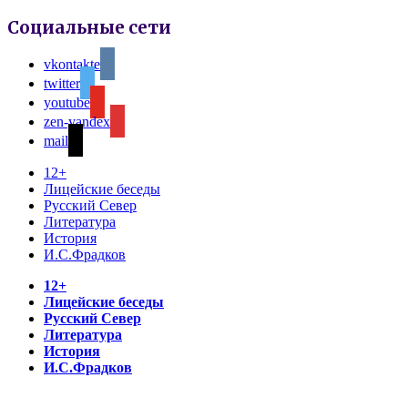
Социальные сети
vkontakte
twitter
youtube
zen-yandex
mail
12+
Лицейские беседы
Русский Север
Литература
История
И.С.Фрадков
12+
Лицейские беседы
Русский Север
Литература
История
И.С.Фрадков