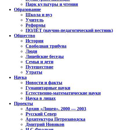
Парк культуры и чтения
Образование
Школа и вуз
Учитель
Реформы
ПОЛЁТ (научно-педагогический вестник)
Общество
История
Свободная трибуна
Люди
Лицейские беседы
Семья и дети
Путешествие
Утраты
Наука
Новости и факты
Гуманитарные науки
Естественно-математические науки
Наука в лицах
Проекты
Архив «Лицея». 2000 — 2003
Русский Север
Архитектура Петрозаводска
Дмитрий Новиков
И.С.Фрадков