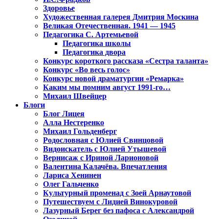
Здоровье
Художественная галерея Дмитрия Москина
Великая Отечественная. 1941 — 1945
Педагогика С. Артемьевой
Педагогика школы
Педагогика двора
Конкурс короткого рассказа «Сестра таланта»
Конкурс «Во весь голос»
Конкурс новой драматургии «Ремарка»
Каким мы помним август 1991-го…
Михаил Швейцер
Блоги
Блог Лицея
Алла Нестеренко
Михаил Гольденберг
Родословная с Юлией Свинцовой
Видоискатель с Юлией Утышевой
Вернисаж с Ириной Ларионовой
Валентина Калачёва. Впечатления
Лариса Хенинен
Олег Гальченко
Культурный променад с Зоей Арнаутовой
Путешествуем с Лидией Винокуровой
Лазурный Берег без пафоса с Александрой