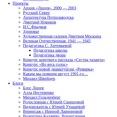
Проекты
Архив «Лицея». 2000 — 2003
Русский Север
Архитектура Петрозаводска
Дмитрий Новиков
И.С.Фрадков
Здоровье
Художественная галерея Дмитрия Москина
Великая Отечественная. 1941 — 1945
Педагогика С. Артемьевой
Педагогика школы
Педагогика двора
Конкурс короткого рассказа «Сестра таланта»
Конкурс «Во весь голос»
Конкурс новой драматургии «Ремарка»
Каким мы помним август 1991-го…
Михаил Швейцер
Блоги
Блог Лицея
Алла Нестеренко
Михаил Гольденберг
Родословная с Юлией Свинцовой
Видоискатель с Юлией Утышевой
Вернисаж с Ириной Ларионовой
Валентина Калачёва. Впечатления