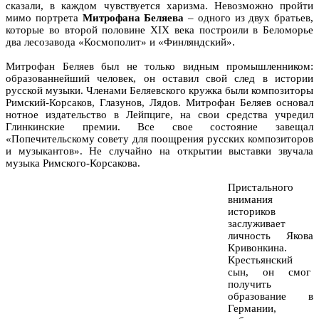
сказали, в каждом чувствуется харизма. Невозможно пройти
мимо портрета
Митрофана Беляева
– одного из двух братьев,
которые во второй половине XIX века построили в Беломорье
два лесозавода «Космополит» и «Финляндский».
Митрофан Беляев был не только видным промышленником:
образованнейший человек, он оставил свой след в истории
русской музыки. Членами Беляевского кружка были композиторы
Римский-Корсаков, Глазунов, Лядов. Митрофан Беляев основал
нотное издательство в Лейпциге, на свои средства учредил
Глинкинские премии. Все свое состояние завещал
«Попечительскому совету для поощрения русских композиторов
и музыкантов». Не случайно на открытии выставки звучала
музыка Римского-Корсакова.
Пристального
внимания
историков
заслуживает
личность Якова
Кривонкина.
Крестьянский
сын, он смог
получить
образование в
Германии,