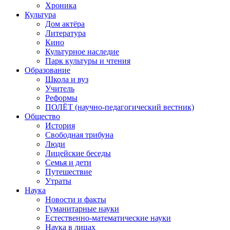
Хроника
Культура
Дом актёра
Литература
Кино
Культурное наследие
Парк культуры и чтения
Образование
Школа и вуз
Учитель
Реформы
ПОЛЁТ (научно-педагогический вестник)
Общество
История
Свободная трибуна
Люди
Лицейские беседы
Семья и дети
Путешествие
Утраты
Наука
Новости и факты
Гуманитарные науки
Естественно-математические науки
Наука в лицах