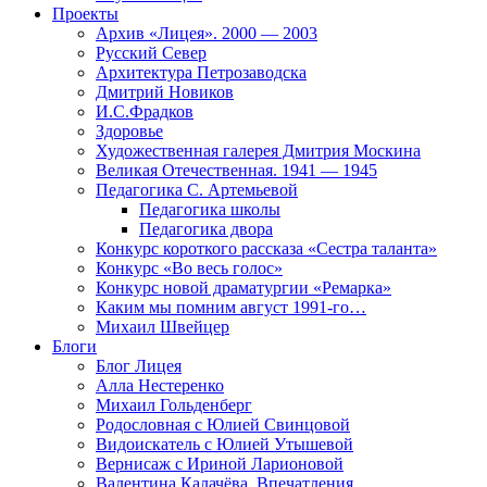
Проекты
Архив «Лицея». 2000 — 2003
Русский Север
Архитектура Петрозаводска
Дмитрий Новиков
И.С.Фрадков
Здоровье
Художественная галерея Дмитрия Москина
Великая Отечественная. 1941 — 1945
Педагогика С. Артемьевой
Педагогика школы
Педагогика двора
Конкурс короткого рассказа «Сестра таланта»
Конкурс «Во весь голос»
Конкурс новой драматургии «Ремарка»
Каким мы помним август 1991-го…
Михаил Швейцер
Блоги
Блог Лицея
Алла Нестеренко
Михаил Гольденберг
Родословная с Юлией Свинцовой
Видоискатель с Юлией Утышевой
Вернисаж с Ириной Ларионовой
Валентина Калачёва. Впечатления