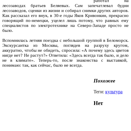
работал на
лесозаводах братьев Беляевых. Сам запечатлевал будни
лесозаводов, сценки из жизни и собирал снимки других авторов.
Как рассказал его внук, в 30-е годы Яков Кривонкин, прекрасно
говорящий по-немецки, уцелел лишь потому, что равных ему
специалистов по электротехнике на Северо-Западе просто не
было.
Вспомнилась летняя поездка с небольшой группой в Беломорск.
Экскурсантка из Москвы, поглядев на разруху кругом,
аккуратно, чтобы не обидеть, спросила: «А почему здесь цветов
нигде нет? Не растут?» Ответила: «Здесь всегда так было, и дело
не в климате». Теперь-то, после знакомства с выставкой,
понимаю: так, как сейчас, было не всегда.
Похожее
Теги:
культура
Нет