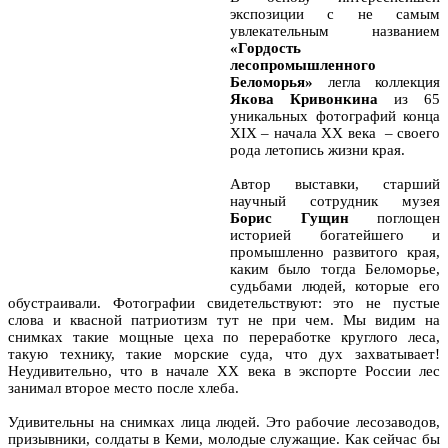
экспозиции с не самым
увлекательным названием
«Гордость
лесопромышленного
Беломорья»
легла коллекция
Якова Кривонкина
из 65
уникальных фотографий конца
XIX – начала XX века – своего
рода летопись жизни края.
Автор выставки, старший
научный сотрудник музея
Борис Гущин
поглощен
историей богатейшего и
промышленно развитого края,
каким было тогда Беломорье,
судьбами людей, которые его
обустраивали. Фотографии свидетельствуют: это не пустые
слова и квасной патриотизм тут не при чем. Мы видим на
снимках такие мощные цеха по переработке круглого леса,
такую технику, такие морские суда, что дух захватывает!
Неудивительно, что в начале XX века в экспорте России лес
занимал второе место после хлеба.
Удивительны на снимках лица людей. Это рабочие лесозаводов,
призывники, солдаты в Кеми, молодые служащие. Как сейчас бы