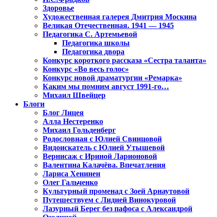
Здоровье
Художественная галерея Дмитрия Москина
Великая Отечественная. 1941 — 1945
Педагогика С. Артемьевой
Педагогика школы
Педагогика двора
Конкурс короткого рассказа «Сестра таланта»
Конкурс «Во весь голос»
Конкурс новой драматургии «Ремарка»
Каким мы помним август 1991-го…
Михаил Швейцер
Блоги
Блог Лицея
Алла Нестеренко
Михаил Гольденберг
Родословная с Юлией Свинцовой
Видоискатель с Юлией Утышевой
Вернисаж с Ириной Ларионовой
Валентина Калачёва. Впечатления
Лариса Хенинен
Олег Гальченко
Культурный променад с Зоей Арнаутовой
Путешествуем с Лидией Винокуровой
Лазурный Берег без пафоса с Александрой