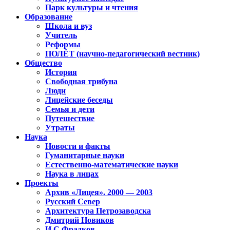
Парк культуры и чтения
Образование
Школа и вуз
Учитель
Реформы
ПОЛЁТ (научно-педагогический вестник)
Общество
История
Свободная трибуна
Люди
Лицейские беседы
Семья и дети
Путешествие
Утраты
Наука
Новости и факты
Гуманитарные науки
Естественно-математические науки
Наука в лицах
Проекты
Архив «Лицея». 2000 — 2003
Русский Север
Архитектура Петрозаводска
Дмитрий Новиков
И.С.Фрадков