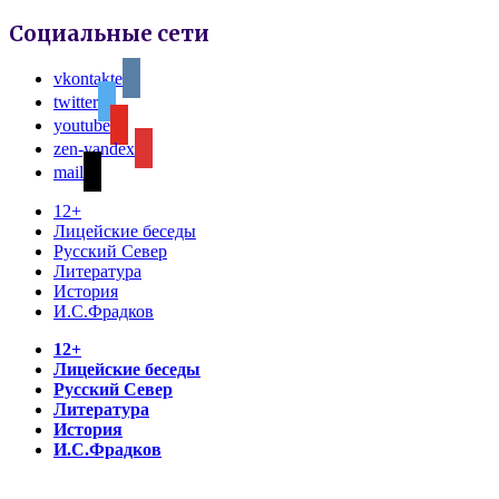
Социальные сети
vkontakte
twitter
youtube
zen-yandex
mail
12+
Лицейские беседы
Русский Север
Литература
История
И.С.Фрадков
12+
Лицейские беседы
Русский Север
Литература
История
И.С.Фрадков