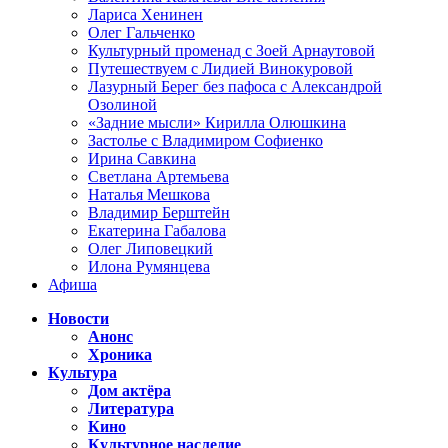
Лариса Хенинен
Олег Гальченко
Культурный променад с Зоей Арнаутовой
Путешествуем с Лидией Винокуровой
Лазурный Берег без пафоса с Александрой
Озолиной
«Задние мысли» Кирилла Олюшкина
Застолье с Владимиром Софиенко
Ирина Савкина
Светлана Артемьева
Наталья Мешкова
Владимир Берштейн
Екатерина Габалова
Олег Липовецкий
Илона Румянцева
Афиша
Новости
Анонс
Хроника
Культура
Дом актёра
Литература
Кино
Культурное наследие