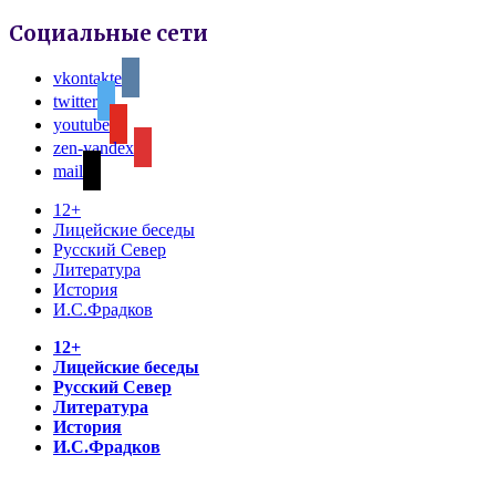
Социальные сети
vkontakte
twitter
youtube
zen-yandex
mail
12+
Лицейские беседы
Русский Север
Литература
История
И.С.Фрадков
12+
Лицейские беседы
Русский Север
Литература
История
И.С.Фрадков