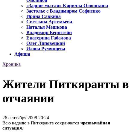
Озолиной
«Задние мысли» Кирилла Олюшкина
Застолье с Владимиром Софиенко
Ирина Савкина
Светлана Артемьева
Наталья Мешкова
Владимир Берштейн
Екатерина Габалова
Олег Липовецкий
Илона Румянцева
Афиша
Хроника
Жители Питкяранты в
отчаянии
26 сентября 2008 20:24
Всю неделю в Питкяранте сохраняется
чрезвычайная
ситуация.