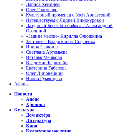
Лариса Хенинен
Олег Гальченко
Культурный променад с Зоей Арнаутовой
Путешествуем с Лидией Винокуровой
Лазурный Берег без пафоса с Александрой
Озолиной
«Задние мысли» Кирилла Олюшкина
Застолье с Владимиром Софиенко
Ирина Савкина
Светлана Артемьева
Наталья Мешкова
Владимир Берштейн
Екатерина Габалова
Олег Липовецкий
Илона Румянцева
Афиша
Новости
Анонс
Хроника
Культура
Дом актёра
Литература
Кино
Культурное наследие