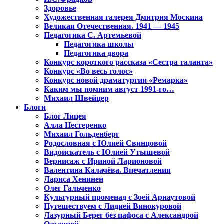
Здоровье
Художественная галерея Дмитрия Москина
Великая Отечественная. 1941 — 1945
Педагогика С. Артемьевой
Педагогика школы
Педагогика двора
Конкурс короткого рассказа «Сестра таланта»
Конкурс «Во весь голос»
Конкурс новой драматургии «Ремарка»
Каким мы помним август 1991-го…
Михаил Швейцер
Блоги
Блог Лицея
Алла Нестеренко
Михаил Гольденберг
Родословная с Юлией Свинцовой
Видоискатель с Юлией Утышевой
Вернисаж с Ириной Ларионовой
Валентина Калачёва. Впечатления
Лариса Хенинен
Олег Гальченко
Культурный променад с Зоей Арнаутовой
Путешествуем с Лидией Винокуровой
Лазурный Берег без пафоса с Александрой