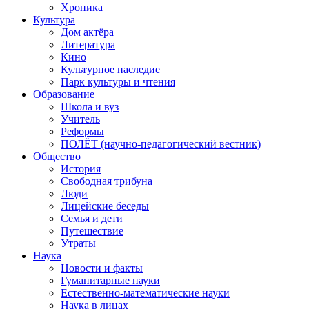
Хроника
Культура
Дом актёра
Литература
Кино
Культурное наследие
Парк культуры и чтения
Образование
Школа и вуз
Учитель
Реформы
ПОЛЁТ (научно-педагогический вестник)
Общество
История
Свободная трибуна
Люди
Лицейские беседы
Семья и дети
Путешествие
Утраты
Наука
Новости и факты
Гуманитарные науки
Естественно-математические науки
Наука в лицах