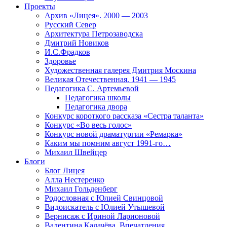
Проекты
Архив «Лицея». 2000 — 2003
Русский Север
Архитектура Петрозаводска
Дмитрий Новиков
И.С.Фрадков
Здоровье
Художественная галерея Дмитрия Москина
Великая Отечественная. 1941 — 1945
Педагогика С. Артемьевой
Педагогика школы
Педагогика двора
Конкурс короткого рассказа «Сестра таланта»
Конкурс «Во весь голос»
Конкурс новой драматургии «Ремарка»
Каким мы помним август 1991-го…
Михаил Швейцер
Блоги
Блог Лицея
Алла Нестеренко
Михаил Гольденберг
Родословная с Юлией Свинцовой
Видоискатель с Юлией Утышевой
Вернисаж с Ириной Ларионовой
Валентина Калачёва. Впечатления