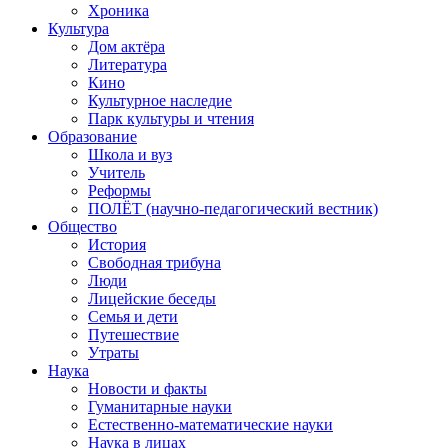
Хроника
Культура
Дом актёра
Литература
Кино
Культурное наследие
Парк культуры и чтения
Образование
Школа и вуз
Учитель
Реформы
ПОЛЁТ (научно-педагогический вестник)
Общество
История
Свободная трибуна
Люди
Лицейские беседы
Семья и дети
Путешествие
Утраты
Наука
Новости и факты
Гуманитарные науки
Естественно-математические науки
Наука в лицах