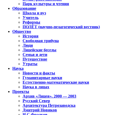
Парк культуры и чтения
Образование
Школа и вуз
Учитель
Реформы
ПОЛЁТ (научно-педагогический вестник)
Общество
История
Свободная трибуна
Люди
Лицейские беседы
Семья и дети
Путешествие
Утраты
Наука
Новости и факты
Гуманитарные науки
Естественно-математические науки
Наука в лицах
Проекты
Архив «Лицея». 2000 — 2003
Русский Север
Архитектура Петрозаводска
Дмитрий Новиков
И.С.Фрадков