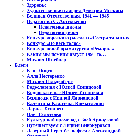
Здоровье
Художественная галерея Дмитрия Москина
Великая Отечественная. 1941 — 1945
Педагогика С. Артемьевой
Педагогика школы
Педагогика двора
Конкурс короткого рассказа «Сестра таланта»
Конкурс «Во весь голос»
Конкурс новой драматургии «Ремарка»
Каким мы помним август 1991-го…
Михаил Швейцер
Блоги
Блог Лицея
Алла Нестеренко
Михаил Гольденберг
Родословная с Юлией Свинцовой
Видоискатель с Юлией Утышевой
Вернисаж с Ириной Ларионовой
Валентина Калачёва. Впечатления
Лариса Хенинен
Олег Гальченко
Культурный променад с Зоей Арнаутовой
Путешествуем с Лидией Винокуровой
Лазурный Берег без пафоса с Александрой