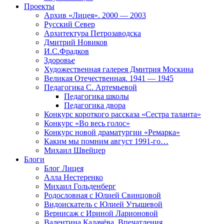
Проекты
Архив «Лицея». 2000 — 2003
Русский Север
Архитектура Петрозаводска
Дмитрий Новиков
И.С.Фрадков
Здоровье
Художественная галерея Дмитрия Москина
Великая Отечественная. 1941 — 1945
Педагогика С. Артемьевой
Педагогика школы
Педагогика двора
Конкурс короткого рассказа «Сестра таланта»
Конкурс «Во весь голос»
Конкурс новой драматургии «Ремарка»
Каким мы помним август 1991-го…
Михаил Швейцер
Блоги
Блог Лицея
Алла Нестеренко
Михаил Гольденберг
Родословная с Юлией Свинцовой
Видоискатель с Юлией Утышевой
Вернисаж с Ириной Ларионовой
Валентина Калачёва. Впечатления