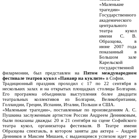
«Маленькие
трагедии»
Государственного
академического
центрального
театра кукол
имени С. В.
Образцова, в
июне 2007 года
показанный в
Большом зале
Карельской
государственной
филармонии, был представлен на
Пятом международном
фестивале театров кукол «Панаир на куклите»
в Софии.
Традиционный праздник проходил с 17 по 22 сентября в
нескольких залах и на открытых площадках столицы Болгарии.
Его программа объединила выступления более двадцати
театральных коллективов из Болгарии, Великобритании,
Голландии, Греции, Испании, Италии, Польши и США.
«Маленькие трагедии», поставленные по произведениям А. С.
Пушкина заслуженным артистом России Андреем Денниковым,
были показаны дважды: 20 и 21 сентября на сцене Софийского
театра кукол, организатора фестиваля. В Театре имени
Образцова спектакль, в котором заняты два актера – Андрей
Денников и Максим Мишаев, с выдающимся успехом идет уже