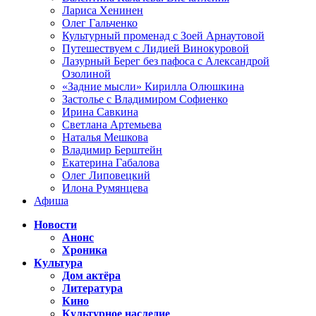
Лариса Хенинен
Олег Гальченко
Культурный променад с Зоей Арнаутовой
Путешествуем с Лидией Винокуровой
Лазурный Берег без пафоса с Александрой
Озолиной
«Задние мысли» Кирилла Олюшкина
Застолье с Владимиром Софиенко
Ирина Савкина
Светлана Артемьева
Наталья Мешкова
Владимир Берштейн
Екатерина Габалова
Олег Липовецкий
Илона Румянцева
Афиша
Новости
Анонс
Хроника
Культура
Дом актёра
Литература
Кино
Культурное наследие