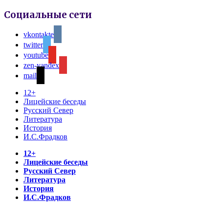
Социальные сети
vkontakte
twitter
youtube
zen-yandex
mail
12+
Лицейские беседы
Русский Север
Литература
История
И.С.Фрадков
12+
Лицейские беседы
Русский Север
Литература
История
И.С.Фрадков