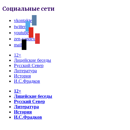
Социальные сети
vkontakte
twitter
youtube
zen-yandex
mail
12+
Лицейские беседы
Русский Север
Литература
История
И.С.Фрадков
12+
Лицейские беседы
Русский Север
Литература
История
И.С.Фрадков