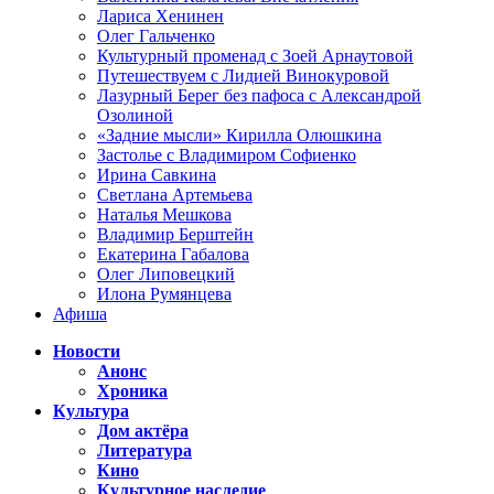
Лариса Хенинен
Олег Гальченко
Культурный променад с Зоей Арнаутовой
Путешествуем с Лидией Винокуровой
Лазурный Берег без пафоса с Александрой
Озолиной
«Задние мысли» Кирилла Олюшкина
Застолье с Владимиром Софиенко
Ирина Савкина
Светлана Артемьева
Наталья Мешкова
Владимир Берштейн
Екатерина Габалова
Олег Липовецкий
Илона Румянцева
Афиша
Новости
Анонс
Хроника
Культура
Дом актёра
Литература
Кино
Культурное наследие