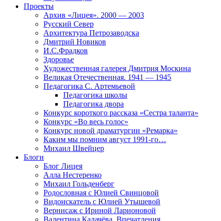
Проекты
Архив «Лицея». 2000 — 2003
Русский Север
Архитектура Петрозаводска
Дмитрий Новиков
И.С.Фрадков
Здоровье
Художественная галерея Дмитрия Москина
Великая Отечественная. 1941 — 1945
Педагогика С. Артемьевой
Педагогика школы
Педагогика двора
Конкурс короткого рассказа «Сестра таланта»
Конкурс «Во весь голос»
Конкурс новой драматургии «Ремарка»
Каким мы помним август 1991-го…
Михаил Швейцер
Блоги
Блог Лицея
Алла Нестеренко
Михаил Гольденберг
Родословная с Юлией Свинцовой
Видоискатель с Юлией Утышевой
Вернисаж с Ириной Ларионовой
Валентина Калачёва. Впечатления