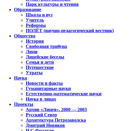
Парк культуры и чтения
Образование
Школа и вуз
Учитель
Реформы
ПОЛЁТ (научно-педагогический вестник)
Общество
История
Свободная трибуна
Люди
Лицейские беседы
Семья и дети
Путешествие
Утраты
Наука
Новости и факты
Гуманитарные науки
Естественно-математические науки
Наука в лицах
Проекты
Архив «Лицея». 2000 — 2003
Русский Север
Архитектура Петрозаводска
Дмитрий Новиков
И.С.Фрадков