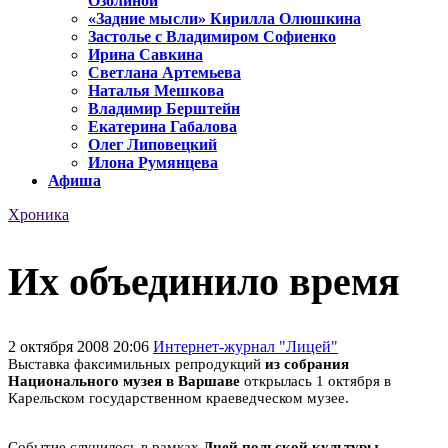
Озолиной
«Задние мысли» Кирилла Олюшкина
Застолье с Владимиром Софиенко
Ирина Савкина
Светлана Артемьева
Наталья Мешкова
Владимир Берштейн
Екатерина Габалова
Олег Липовецкий
Илона Румянцева
Афиша
Хроника
Их объединило время
2 октября 2008 20:06
Интернет-журнал "Лицей"
Выставка факсимильных репродукций
из собрания
Национального музея в Варшаве
открылась 1 октября в
Карельском государственном краеведческом музее.
Событие случилось в рамках
Дней польской культуры
.