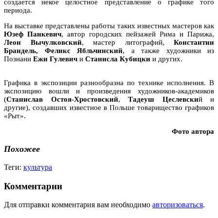
создается некое целостное представление о графике того
периода.
На выставке представлены работы таких известных мастеров как
Юзеф Панкевич
, автор городских пейзажей Рима и Парижа,
Леон Вычулковский
, мастер литографий,
Константин
Брандель, Феликс Ябльчинский
, а также художники из
Познани
Ежи Гулевич
и
Станисла Кубицки
и других.
Графика в экспозиции разнообразна по технике исполнения. В
экспозицию вошли и произведения художников-академиков
(
Станислав Остоя-Хростовский
,
Тадеуш Цеслевски
й и
другие), создавших известное в Польше товарищество графиков
«Рыт».
Фото автора
Похожее
Теги:
культура
Комментарии
Для отправки комментария вам необходимо
авторизоваться
.