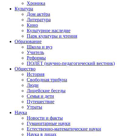
Хроника
Культура
Дом актёра
Литература
Кино
Культурное наследие
Парк культуры и чтения
Образование
Школа и вуз
Учитель
Реформы
ПОЛЁТ (научно-педагогический вестник)
Общество
История
Свободная трибуна
Люди
Лицейские беседы
Семья и дети
Путешествие
Утраты
Наука
Новости и факты
Гуманитарные науки
Естественно-математические науки
Наука в лицах