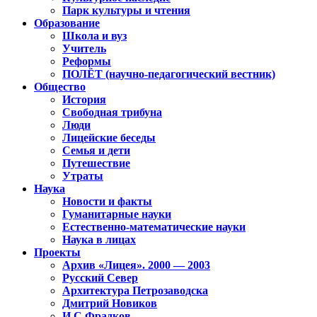
Парк культуры и чтения
Образование
Школа и вуз
Учитель
Реформы
ПОЛЁТ (научно-педагогический вестник)
Общество
История
Свободная трибуна
Люди
Лицейские беседы
Семья и дети
Путешествие
Утраты
Наука
Новости и факты
Гуманитарные науки
Естественно-математические науки
Наука в лицах
Проекты
Архив «Лицея». 2000 — 2003
Русский Север
Архитектура Петрозаводска
Дмитрий Новиков
И.С.Фрадков