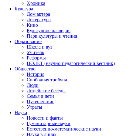
Хроника
Культура
Дом актёра
Литература
Кино
Культурное наследие
Парк культуры и чтения
Образование
Школа и вуз
Учитель
Реформы
ПОЛЁТ (научно-педагогический вестник)
Общество
История
Свободная трибуна
Люди
Лицейские беседы
Семья и дети
Путешествие
Утраты
Наука
Новости и факты
Гуманитарные науки
Естественно-математические науки
Наука в лицах