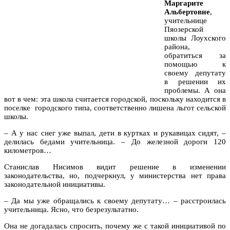
Маргарите
Альбертовне
,
учительнице
Пяозерской
школы Лоухского
района,
обратиться за
помощью к
своему депутату
в решении их
проблемы. А она
вот в чем: эта школа считается городской, поскольку находится в
поселке городского типа, соответственно лишена льгот сельской
школы.
– А у нас снег уже выпал, дети в куртках и рукавицах сидят, –
делилась бедами учительница. – До железной дороги 120
километров…
Станислав Нисимов видит решение в изменении
законодательства, но, подчеркнул, у министерства нет права
законодательной инициативы.
– Да мы уже обращались к своему депутату… – расстроилась
учительница. Ясно, что безрезультатно.
Она не догадалась спросить, почему же с такой инициативой по