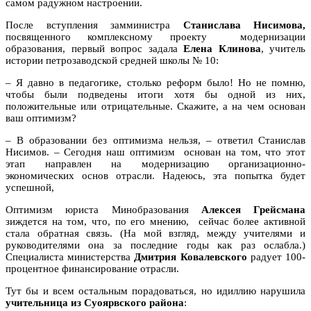
самом радужном настроении.
После вступления замминистра
Станислава Нисимова,
посвященного комплексному проекту модернизации
образования, первый вопрос задала
Елена Клинова
, учитель
истории петрозаводской средней школы № 10:
– Я давно в педагогике, столько реформ было! Но не помню,
чтобы были подведены итоги хотя бы одной из них,
положительные или отрицательные. Скажите, а на чем основан
ваш оптимизм?
– В образовании без оптимизма нельзя, – ответил Станислав
Нисимов. – Сегодня наш оптимизм основан на том, что этот
этап направлен на модернизацию организационно-
экономических основ отрасли. Надеюсь, эта попытка будет
успешной,
Оптимизм юриста Минобразования
Алексея Грейсмана
зиждется на том, что, по его мнению, сейчас более активной
стала обратная связь. (На мой взгляд, между учителями и
руководителями она за последние годы как раз ослабла.)
Специалиста министерства
Дмитрия Ковалевского
радует 100-
процентное финансирование отрасли.
Тут бы и всем остальным порадоваться, но идиллию нарушила
учительница из Суоярвского района
: