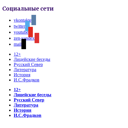
Социальные сети
vkontakte
twitter
youtube
zen-yandex
mail
12+
Лицейские беседы
Русский Север
Литература
История
И.С.Фрадков
12+
Лицейские беседы
Русский Север
Литература
История
И.С.Фрадков