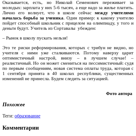
Оказывается, есть, но Николай Семенович переживает за
молодых: зарплата у них 5-6 тысяч, а еще надо за жилье платить.
Лично его волнует, что в школе сейчас
между учителями
началась борьба за ученика
. Один пример: к какому учителю
пойдет способный школьник с прицелом на олимпиаду, у того и
деньги будут. Учитель из Сортавалы убежден:
– Рынок в школу пускать нельзя!
Это те риски реформирования, которых с трибун не видно, но
учителя с ними уже сталкиваются. Потому наверху царит
оптимистичный настрой, внизу – в лучшем случае! –
реалистичный. Но он может смениться на пессимистичный: судя
по первым сообщениям, новая система оплаты труда, которая с
1 сентября принята в 40 школах республики, существенных
изменений не принесла. Будем следить за ситуацией.
Фото автора
Похожее
Теги:
образование
Комментарии