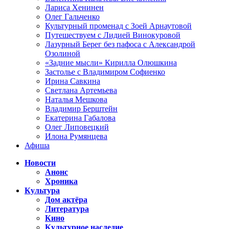
Лариса Хенинен
Олег Гальченко
Культурный променад с Зоей Арнаутовой
Путешествуем с Лидией Винокуровой
Лазурный Берег без пафоса с Александрой
Озолиной
«Задние мысли» Кирилла Олюшкина
Застолье с Владимиром Софиенко
Ирина Савкина
Светлана Артемьева
Наталья Мешкова
Владимир Берштейн
Екатерина Габалова
Олег Липовецкий
Илона Румянцева
Афиша
Новости
Анонс
Хроника
Культура
Дом актёра
Литература
Кино
Культурное наследие