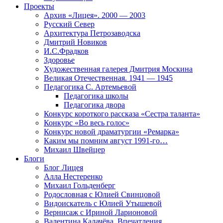
Проекты
Архив «Лицея». 2000 — 2003
Русский Север
Архитектура Петрозаводска
Дмитрий Новиков
И.С.Фрадков
Здоровье
Художественная галерея Дмитрия Москина
Великая Отечественная. 1941 — 1945
Педагогика С. Артемьевой
Педагогика школы
Педагогика двора
Конкурс короткого рассказа «Сестра таланта»
Конкурс «Во весь голос»
Конкурс новой драматургии «Ремарка»
Каким мы помним август 1991-го…
Михаил Швейцер
Блоги
Блог Лицея
Алла Нестеренко
Михаил Гольденберг
Родословная с Юлией Свинцовой
Видоискатель с Юлией Утышевой
Вернисаж с Ириной Ларионовой
Валентина Калачёва. Впечатления