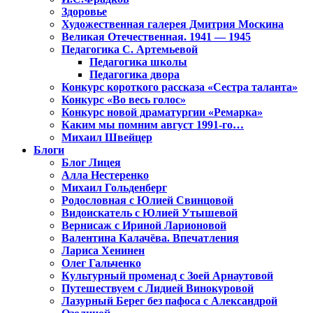
Здоровье
Художественная галерея Дмитрия Москина
Великая Отечественная. 1941 — 1945
Педагогика С. Артемьевой
Педагогика школы
Педагогика двора
Конкурс короткого рассказа «Сестра таланта»
Конкурс «Во весь голос»
Конкурс новой драматургии «Ремарка»
Каким мы помним август 1991-го…
Михаил Швейцер
Блоги
Блог Лицея
Алла Нестеренко
Михаил Гольденберг
Родословная с Юлией Свинцовой
Видоискатель с Юлией Утышевой
Вернисаж с Ириной Ларионовой
Валентина Калачёва. Впечатления
Лариса Хенинен
Олег Гальченко
Культурный променад с Зоей Арнаутовой
Путешествуем с Лидией Винокуровой
Лазурный Берег без пафоса с Александрой