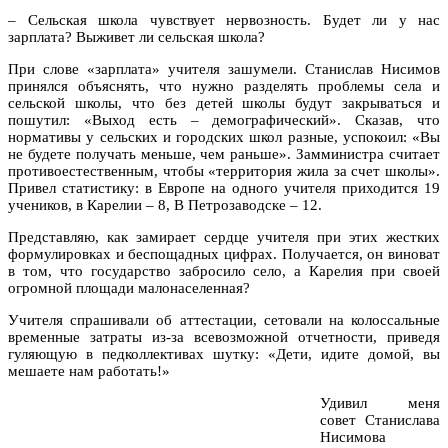
– Сельская школа чувствует нервозность. Будет ли у нас
зарплата? Выживет ли сельская школа?
При слове «зарплата» учителя зашумели. Станислав Нисимов
принялся объяснять, что нужно разделять проблемы села и
сельской школы, что без детей школы будут закрываться и
пошутил: «Выход есть – демографический». Сказав, что
нормативы у сельских и городских школ разные, успокоил: «Вы
не будете получать меньше, чем раньше». Замминистра считает
противоестественным, чтобы «территория жила за счет школы».
Привел статистику: в Европе на одного учителя приходится 19
учеников, в Карелии – 8, В Петрозаводске – 12.
Представляю, как замирает сердце учителя при этих жестких
формулировках и беспощадных цифрах. Получается, он виноват
в том, что государство забросило село, а Карелия при своей
огромной площади малонаселенная?
Учителя спрашивали об аттестации, сетовали на колоссальные
временные затраты из-за всевозможной отчетности, приведя
гуляющую в педколлективах шутку: «Дети, идите домой, вы
мешаете нам работать!»
Удивил меня
совет Станислава
Нисимова