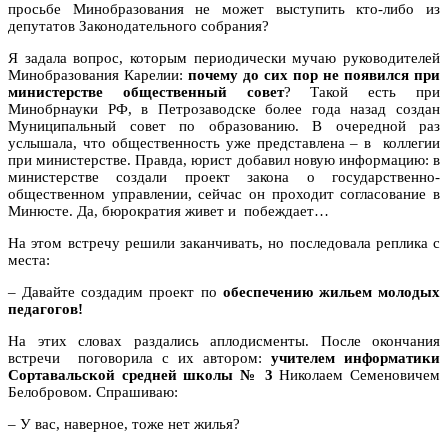
просьбе Минобразования не может выступить кто-либо из
депутатов Законодательного собрания?
Я задала вопрос, которым периодически мучаю руководителей
Минобразования Карелии:
почему до сих пор не появился при
министерстве общественный совет
? Такой есть при
Минобрнауки РФ, в Петрозаводске более года назад создан
Муниципальный совет по образованию. В очередной раз
услышала, что общественность уже представлена – в коллегии
при министерстве. Правда, юрист добавил новую информацию: в
министерстве создали проект закона о государственно-
общественном управлении, сейчас он проходит согласование в
Минюсте. Да, бюрократия живет и побеждает…
На этом встречу решили заканчивать, но последовала реплика с
места:
– Давайте создадим проект по
обеспечению жильем молодых
педагогов!
На этих словах раздались аплодисменты. После окончания
встречи поговорила с их автором:
учителем информатики
Сортавальской средней школы № 3
Николаем Семеновичем
Белобровом. Спрашиваю:
– У вас, наверное, тоже нет жилья?