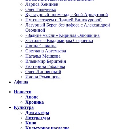
Лариса Хенинен
Олег Гальченко
Культурный променад с Зоей Арнаутовой
Путешествуем с Лидией Винокуровой
Лазурный Берег без пафоса с Александрой
Озолиной
«Задние мысли» Кирилла Олюшкина
Застолье с Владимиром Софиенко
Ирина Савкина
Светлана Артемьева
Наталья Мешкова
Владимир Берштейн
Екатерина Габалова
Олег Липовецкий
Илона Румянцева
Афиша
Новости
Анонс
Хроника
Культура
Дом актёра
Литература
Кино
Культурное наследие