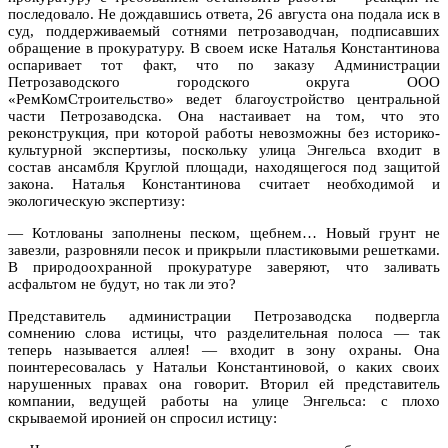
последовало. Не дождавшись ответа, 26 августа она подала иск в
суд, поддерживаемый сотнями петрозаводчан, подписавших
обращение в прокуратуру. В своем иске Наталья Константинова
оспаривает тот факт, что по заказу Администрации
Петрозаводского городского округа ООО
«РемКомСтроительство» ведет благоустройство центральной
части Петрозаводска. Она настаивает на том, что это
реконструкция, при которой работы невозможны без историко-
культурной экспертизы, поскольку улица Энгельса входит в
состав ансамбля Круглой площади, находящегося под защитой
закона. Наталья Константинова считает необходимой и
экологическую экспертизу:
— Котлованы заполнены песком, щебнем… Новый грунт не
завезли, разровняли песок и прикрыли пластиковыми решетками.
В природоохранной прокуратуре заверяют, что заливать
асфальтом не будут, но так ли это?
Представитель администрации Петрозаводска подвергла
сомнению слова истицы, что разделительная полоса — так
теперь называется аллея! — входит в зону охраны. Она
поинтересовалась у Натальи Константиновой, о каких своих
нарушенных правах она говорит. Вторил ей представитель
компании, ведущей работы на улице Энгельса: с плохо
скрываемой иронией он спросил истицу: