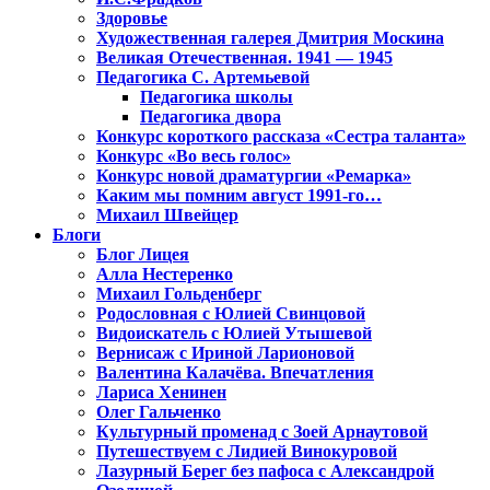
Здоровье
Художественная галерея Дмитрия Москина
Великая Отечественная. 1941 — 1945
Педагогика С. Артемьевой
Педагогика школы
Педагогика двора
Конкурс короткого рассказа «Сестра таланта»
Конкурс «Во весь голос»
Конкурс новой драматургии «Ремарка»
Каким мы помним август 1991-го…
Михаил Швейцер
Блоги
Блог Лицея
Алла Нестеренко
Михаил Гольденберг
Родословная с Юлией Свинцовой
Видоискатель с Юлией Утышевой
Вернисаж с Ириной Ларионовой
Валентина Калачёва. Впечатления
Лариса Хенинен
Олег Гальченко
Культурный променад с Зоей Арнаутовой
Путешествуем с Лидией Винокуровой
Лазурный Берег без пафоса с Александрой