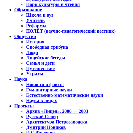
Парк культуры и чтения
Образование
Школа и вуз
Учитель
Реформы
ПОЛЁТ (научно-педагогический вестник)
Общество
История
Свободная трибуна
Люди
Лицейские беседы
Семья и дети
Путешествие
Утраты
Наука
Новости и факты
Гуманитарные науки
Естественно-математические науки
Наука в лицах
Проекты
Архив «Лицея». 2000 — 2003
Русский Север
Архитектура Петрозаводска
Дмитрий Новиков
И.С.Фрадков