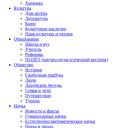
Хроника
Культура
Дом актёра
Литература
Кино
Культурное наследие
Парк культуры и чтения
Образование
Школа и вуз
Учитель
Реформы
ПОЛЁТ (научно-педагогический вестник)
Общество
История
Свободная трибуна
Люди
Лицейские беседы
Семья и дети
Путешествие
Утраты
Наука
Новости и факты
Гуманитарные науки
Естественно-математические науки
Наука в лицах