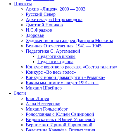
Проекты
Архив «Лицея». 2000 — 2003
Русский Север
Архитектура Петрозаводска
Дмитрий Новиков
И.С.Фрадков
Здоровье
Художественная галерея Дмитрия Москина
Великая Отечественная. 1941 — 1945
Педагогика С. Артемьевой
Педагогика школы
Педагогика двора
Конкурс короткого рассказа «Сестра таланта»
Конкурс «Во весь голос»
Конкурс новой драматургии «Ремарка»
Каким мы помним август 1991-го…
Михаил Швейцер
Блоги
Блог Лицея
Алла Нестеренко
Михаил Гольденберг
Родословная с Юлией Свинцовой
Видоискатель с Юлией Утышевой
Вернисаж с Ириной Ларионовой
Валентина Калачёва. Впечатления