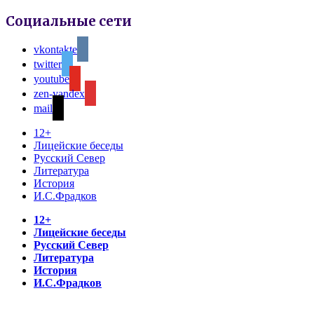
Социальные сети
vkontakte
twitter
youtube
zen-yandex
mail
12+
Лицейские беседы
Русский Север
Литература
История
И.С.Фрадков
12+
Лицейские беседы
Русский Север
Литература
История
И.С.Фрадков