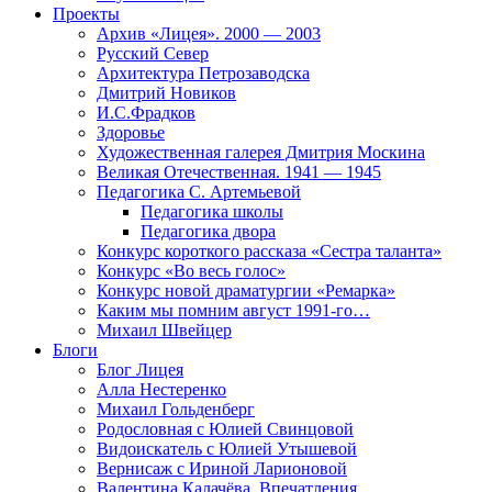
Проекты
Архив «Лицея». 2000 — 2003
Русский Север
Архитектура Петрозаводска
Дмитрий Новиков
И.С.Фрадков
Здоровье
Художественная галерея Дмитрия Москина
Великая Отечественная. 1941 — 1945
Педагогика С. Артемьевой
Педагогика школы
Педагогика двора
Конкурс короткого рассказа «Сестра таланта»
Конкурс «Во весь голос»
Конкурс новой драматургии «Ремарка»
Каким мы помним август 1991-го…
Михаил Швейцер
Блоги
Блог Лицея
Алла Нестеренко
Михаил Гольденберг
Родословная с Юлией Свинцовой
Видоискатель с Юлией Утышевой
Вернисаж с Ириной Ларионовой
Валентина Калачёва. Впечатления