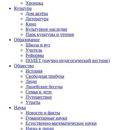
Хроника
Культура
Дом актёра
Литература
Кино
Культурное наследие
Парк культуры и чтения
Образование
Школа и вуз
Учитель
Реформы
ПОЛЁТ (научно-педагогический вестник)
Общество
История
Свободная трибуна
Люди
Лицейские беседы
Семья и дети
Путешествие
Утраты
Наука
Новости и факты
Гуманитарные науки
Естественно-математические науки
Наука в лицах