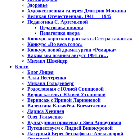
Здоровье
Художественная галерея Дмитрия Москина
Великая Отечественная. 1941 — 1945
Педагогика С. Артемьевой
Педагогика школы
Педагогика двора
Конкурс короткого рассказа «Сестра таланта»
Конкурс «Во весь голос»
Конкурс новой драматургии «Ремарка»
Каким мы помним август 1991-го…
Михаил Швейцер
Блоги
Блог Лицея
Алла Нестеренко
Михаил Гольденберг
Родословная с Юлией Свинцовой
Видоискатель с Юлией Утышевой
Вернисаж с Ириной Ларионовой
Валентина Калачёва. Впечатления
Лариса Хенинен
Олег Гальченко
Культурный променад с Зоей Арнаутовой
Путешествуем с Лидией Винокуровой
Лазурный Берег без пафоса с Александрой