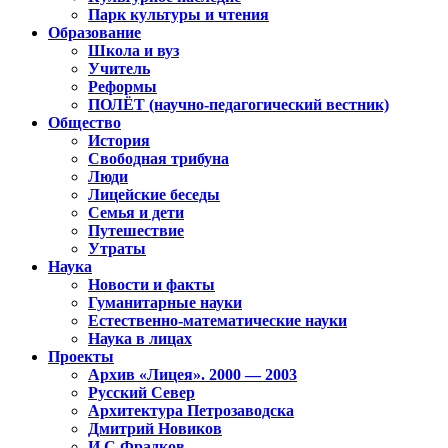
Парк культуры и чтения
Образование
Школа и вуз
Учитель
Реформы
ПОЛЁТ (научно-педагогический вестник)
Общество
История
Свободная трибуна
Люди
Лицейские беседы
Семья и дети
Путешествие
Утраты
Наука
Новости и факты
Гуманитарные науки
Естественно-математические науки
Наука в лицах
Проекты
Архив «Лицея». 2000 — 2003
Русский Север
Архитектура Петрозаводска
Дмитрий Новиков
И.С.Фрадков