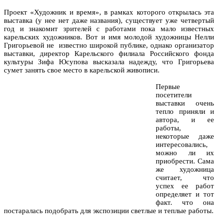
Проект «Художник и время», в рамках которого открылась эта
выставка (у нее нет даже названия), существует уже четвертый
год и знакомит зрителей с работами пока мало известных
карельских художников. Вот и имя молодой художницы Нелли
Григорьевой не известно широкой публике, однако организатор
выставки, директор Карельского филиала Российского фонда
культуры Зифа Юсупова высказала надежду, что Григорьева
сумет занять свое место в карельской живописи.
Первые
посетители
выставки очень
тепло приняли и
автора, и ее
работы,
некоторые даже
интересовались,
можно ли их
приобрести. Сама
же художница
считает, что
успех ее работ
определяет и тот
факт. что она
постаралась подобрать для экспозиции светлые и теплые работы.