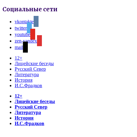
Социальные сети
vkontakte
twitter
youtube
zen-yandex
mail
12+
Лицейские беседы
Русский Север
Литература
История
И.С.Фрадков
12+
Лицейские беседы
Русский Север
Литература
История
И.С.Фрадков