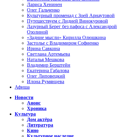
Лариса Хенинен
Олег Гальченко
Культурный променад с Зоей Арнаутовой
Путешествуем с Лидией Винокуровой
Лазурный Берег без пафоса с Александрой
Озолиной
«Задние мысли» Кирилла Олюшкина
Застолье с Владимиром Софиенко
Ирина Савкина
Светлана Артемьева
Наталья Мешкова
Владимир Берштейн
Екатерина Габалова
Олег Липовецкий
Илона Румянцева
Афиша
Новости
Анонс
Хроника
Культура
Дом актёра
Литература
Кино
Культурное наследие