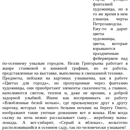
фантазией
художницы, но в
то же время в нем
узнаешь черты
Петрозаводска.
Ему-то и дарит
цветы
художницы,
цветы, которые
взрываются
праздничным
фейерверком над
по-осеннему унылым городом. Нелли Григорьева работает в
жанре станковой и книжной графики, но ее работы,
представленные на выставке, выполнены в смешанной технике.
Предметы, пейзажи на картинах узнаваемы, как в работе
«Цветах для города», но пропущенные через фантазию
художницы, они приобретают элементы сказочности, а главное,
наполняются светом, теплом и, даже не иронии, а доброй
задорной улыбкой. Иначе как воспринимать ее работу
«Влюбленные белой ночью», где прильнувшую друг к другу
парочку, которых так много белыми ночами на берегу Онего,
изображают такие уютные домашние кот и кошка. Или когда
сказку на ночь нежно рассказывает сыну… жеребенку мама-
лошадь. А кот-сибарит, «Серый в яблоках», вольготно
расположившийся в осеннем саду, так по-человечески узнаваем!