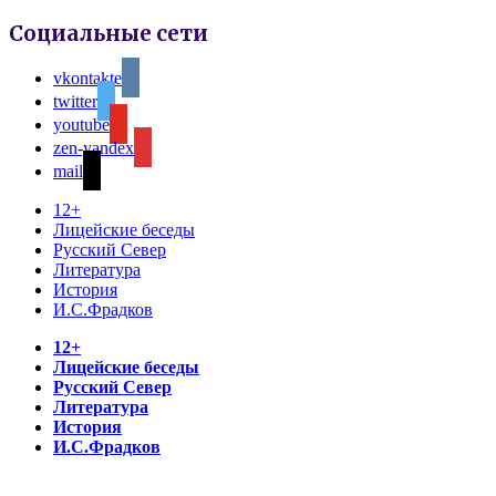
Социальные сети
vkontakte
twitter
youtube
zen-yandex
mail
12+
Лицейские беседы
Русский Север
Литература
История
И.С.Фрадков
12+
Лицейские беседы
Русский Север
Литература
История
И.С.Фрадков