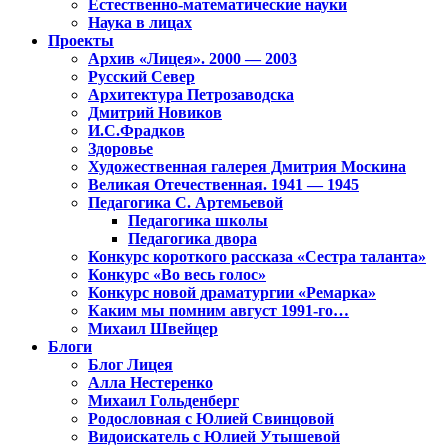
Естественно-математические науки
Наука в лицах
Проекты
Архив «Лицея». 2000 — 2003
Русский Север
Архитектура Петрозаводска
Дмитрий Новиков
И.С.Фрадков
Здоровье
Художественная галерея Дмитрия Москина
Великая Отечественная. 1941 — 1945
Педагогика С. Артемьевой
Педагогика школы
Педагогика двора
Конкурс короткого рассказа «Сестра таланта»
Конкурс «Во весь голос»
Конкурс новой драматургии «Ремарка»
Каким мы помним август 1991-го…
Михаил Швейцер
Блоги
Блог Лицея
Алла Нестеренко
Михаил Гольденберг
Родословная с Юлией Свинцовой
Видоискатель с Юлией Утышевой