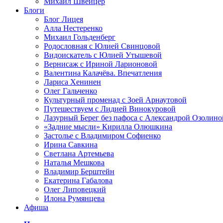
Михаил Швейцер
Блоги
Блог Лицея
Алла Нестеренко
Михаил Гольденберг
Родословная с Юлией Свинцовой
Видоискатель с Юлией Утышевой
Вернисаж с Ириной Ларионовой
Валентина Калачёва. Впечатления
Лариса Хенинен
Олег Гальченко
Культурный променад с Зоей Арнаутовой
Путешествуем с Лидией Винокуровой
Лазурный Берег без пафоса с Александрой Озолино
«Задние мысли» Кирилла Олюшкина
Застолье с Владимиром Софиенко
Ирина Савкина
Светлана Артемьева
Наталья Мешкова
Владимир Берштейн
Екатерина Габалова
Олег Липовецкий
Илона Румянцева
Афиша