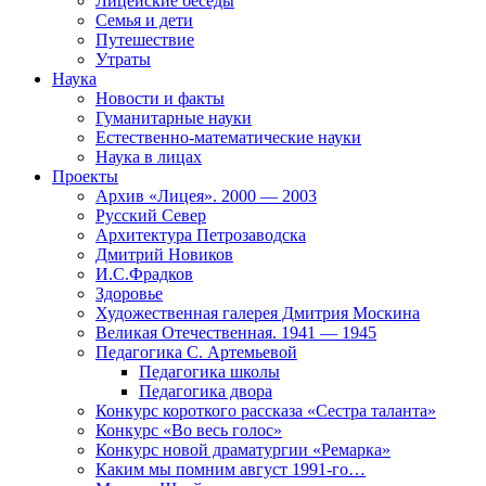
Лицейские беседы
Семья и дети
Путешествие
Утраты
Наука
Новости и факты
Гуманитарные науки
Естественно-математические науки
Наука в лицах
Проекты
Архив «Лицея». 2000 — 2003
Русский Север
Архитектура Петрозаводска
Дмитрий Новиков
И.С.Фрадков
Здоровье
Художественная галерея Дмитрия Москина
Великая Отечественная. 1941 — 1945
Педагогика С. Артемьевой
Педагогика школы
Педагогика двора
Конкурс короткого рассказа «Сестра таланта»
Конкурс «Во весь голос»
Конкурс новой драматургии «Ремарка»
Каким мы помним август 1991-го…