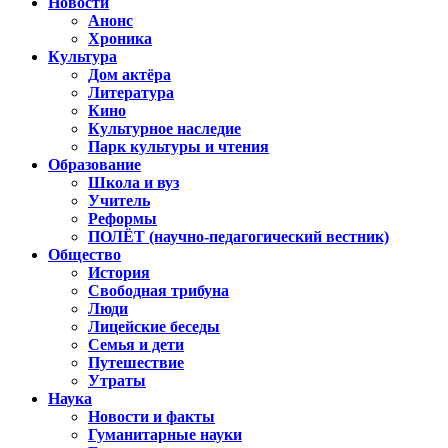
Новости
Анонс
Хроника
Культура
Дом актёра
Литература
Кино
Культурное наследие
Парк культуры и чтения
Образование
Школа и вуз
Учитель
Реформы
ПОЛЁТ (научно-педагогический вестник)
Общество
История
Свободная трибуна
Люди
Лицейские беседы
Семья и дети
Путешествие
Утраты
Наука
Новости и факты
Гуманитарные науки