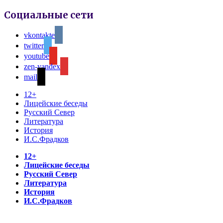
Социальные сети
vkontakte
twitter
youtube
zen-yandex
mail
12+
Лицейские беседы
Русский Север
Литература
История
И.С.Фрадков
12+
Лицейские беседы
Русский Север
Литература
История
И.С.Фрадков