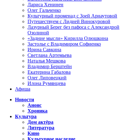
Лариса Хенинен
Олег Гальченко
Культурный променад с Зоей Арнаутовой
Путешествуем с Лидией Винокуровой
Лазурный Берег без пафоса с Александрой
Озолиной
«Задние мысли» Кирилла Олюшкина
Застолье с Владимиром Софиенко
Ирина Савкина
Светлана Артемьева
Наталья Мешкова
Владимир Берштейн
Екатерина Габалова
Олег Липовецкий
Илона Румянцева
Афиша
Новости
Анонс
Хроника
Культура
Дом актёра
Литература
Кино
Культурное наследие