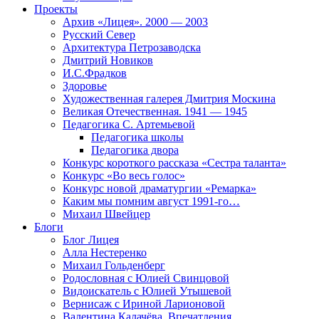
Проекты
Архив «Лицея». 2000 — 2003
Русский Север
Архитектура Петрозаводска
Дмитрий Новиков
И.С.Фрадков
Здоровье
Художественная галерея Дмитрия Москина
Великая Отечественная. 1941 — 1945
Педагогика С. Артемьевой
Педагогика школы
Педагогика двора
Конкурс короткого рассказа «Сестра таланта»
Конкурс «Во весь голос»
Конкурс новой драматургии «Ремарка»
Каким мы помним август 1991-го…
Михаил Швейцер
Блоги
Блог Лицея
Алла Нестеренко
Михаил Гольденберг
Родословная с Юлией Свинцовой
Видоискатель с Юлией Утышевой
Вернисаж с Ириной Ларионовой
Валентина Калачёва. Впечатления