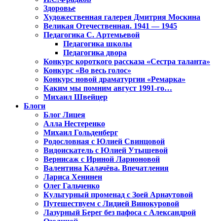
Здоровье
Художественная галерея Дмитрия Москина
Великая Отечественная. 1941 — 1945
Педагогика С. Артемьевой
Педагогика школы
Педагогика двора
Конкурс короткого рассказа «Сестра таланта»
Конкурс «Во весь голос»
Конкурс новой драматургии «Ремарка»
Каким мы помним август 1991-го…
Михаил Швейцер
Блоги
Блог Лицея
Алла Нестеренко
Михаил Гольденберг
Родословная с Юлией Свинцовой
Видоискатель с Юлией Утышевой
Вернисаж с Ириной Ларионовой
Валентина Калачёва. Впечатления
Лариса Хенинен
Олег Гальченко
Культурный променад с Зоей Арнаутовой
Путешествуем с Лидией Винокуровой
Лазурный Берег без пафоса с Александрой