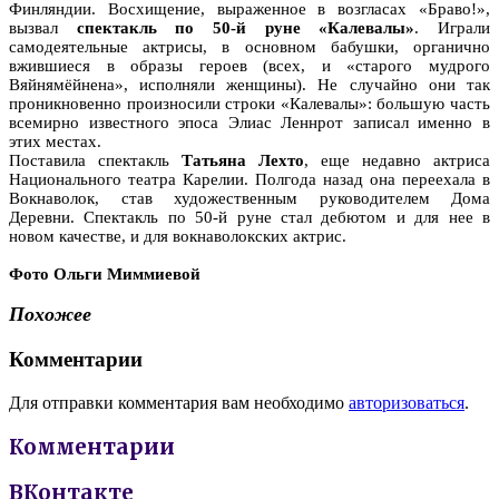
Финляндии. Восхищение, выраженное в возгласах «Браво!»,
вызвал
спектакль по 50-й руне «Калевалы»
. Играли
самодеятельные актрисы, в основном бабушки, органично
вжившиеся в образы героев (всех, и «старого мудрого
Вяйнямёйнена», исполняли женщины). Не случайно они так
проникновенно произносили строки «Калевалы»: большую часть
всемирно известного эпоса Элиас Леннрот записал именно в
этих местах.
Поставила спектакль
Татьяна Лехто
, еще недавно актриса
Национального театра Карелии. Полгода назад она переехала в
Вокнаволок, став художественным руководителем Дома
Деревни. Спектакль по 50-й руне стал дебютом и для нее в
новом качестве, и для вокнаволокских актрис.
Фото Ольги Миммиевой
Похожее
Комментарии
Для отправки комментария вам необходимо
авторизоваться
.
Комментарии
ВКонтакте