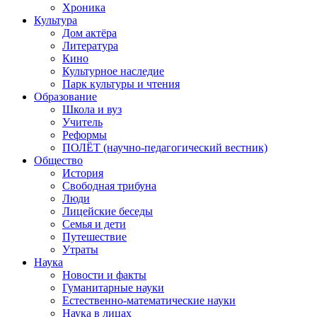
Хроника
Культура
Дом актёра
Литература
Кино
Культурное наследие
Парк культуры и чтения
Образование
Школа и вуз
Учитель
Реформы
ПОЛЁТ (научно-педагогический вестник)
Общество
История
Свободная трибуна
Люди
Лицейские беседы
Семья и дети
Путешествие
Утраты
Наука
Новости и факты
Гуманитарные науки
Естественно-математические науки
Наука в лицах