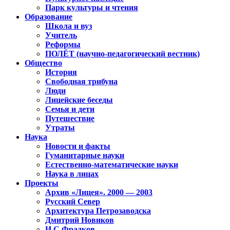
Парк культуры и чтения
Образование
Школа и вуз
Учитель
Реформы
ПОЛЁТ (научно-педагогический вестник)
Общество
История
Свободная трибуна
Люди
Лицейские беседы
Семья и дети
Путешествие
Утраты
Наука
Новости и факты
Гуманитарные науки
Естественно-математические науки
Наука в лицах
Проекты
Архив «Лицея». 2000 — 2003
Русский Север
Архитектура Петрозаводска
Дмитрий Новиков
И.С.Фрадков