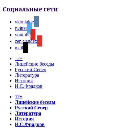
Социальные сети
vkontakte
twitter
youtube
zen-yandex
mail
12+
Лицейские беседы
Русский Север
Литература
История
И.С.Фрадков
12+
Лицейские беседы
Русский Север
Литература
История
И.С.Фрадков