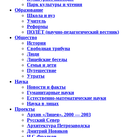
Парк культуры и чтения
Образование
Школа и вуз
Учитель
Реформы
ПОЛЁТ (научно-педагогический вестник)
Общество
История
Свободная трибуна
Люди
Лицейские беседы
Семья и дети
Путешествие
Утраты
Наука
Новости и факты
Гуманитарные науки
Естественно-математические науки
Наука в лицах
Проекты
Архив «Лицея». 2000 — 2003
Русский Север
Архитектура Петрозаводска
Дмитрий Новиков
И.С.Фрадков