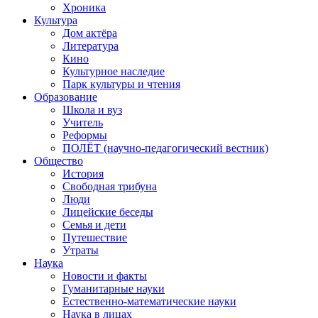
Хроника
Культура
Дом актёра
Литература
Кино
Культурное наследие
Парк культуры и чтения
Образование
Школа и вуз
Учитель
Реформы
ПОЛЁТ (научно-педагогический вестник)
Общество
История
Свободная трибуна
Люди
Лицейские беседы
Семья и дети
Путешествие
Утраты
Наука
Новости и факты
Гуманитарные науки
Естественно-математические науки
Наука в лицах