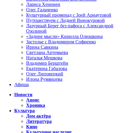
Лариса Хенинен
Олег Гальченко
Культурный променад с Зоей Арнаутовой
Путешествуем с Лидией Винокуровой
Лазурный Берег без пафоса с Александрой
Озолиной
«Задние мысли» Кирилла Олюшкина
Застолье с Владимиром Софиенко
Ирина Савкина
Светлана Артемьева
Наталья Мешкова
Владимир Берштейн
Екатерина Габалова
Олег Липовецкий
Илона Румянцева
Афиша
Новости
Анонс
Хроника
Культура
Дом актёра
Литература
Кино
Культурное наследие