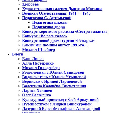
Здоровье
Художественная галерея Дмитрия Москина
Великая Отечественная. 1941 — 1945
Педагогика С. Артемьевой
Педагогика школы
Педагогика двора
Конкурс короткого рассказа «Сестра таланта»
Конкурс «Во весь голос»
Конкурс новой драматургии «Ремарка»
Каким мы помним август 1991-го…
Михаил Швейцер
Блоги
Блог Лицея
Алла Нестеренко
Михаил Гольденберг
Родословная с Юлией Свинцовой
Видоискатель с Юлией Утышевой
Вернисаж с Ириной Ларионовой
Валентина Калачёва. Впечатления
Лариса Хенинен
Олег Гальченко
Культурный променад с Зоей Арнаутовой
Путешествуем с Лидией Винокуровой
Лазурный Берег без пафоса с Александрой