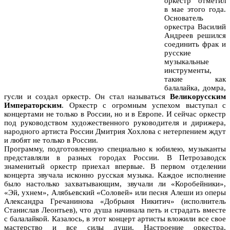
оркестр отметил
в мае этого года.
Основатель
оркестра Василий
Андреев решился
соединить фрак и
русские
музыкальные
инструменты,
такие как
балалайка, домра,
гусли и создал оркестр. Он стал называться
Великорусским
Императорским
. Оркестр с огромным успехом выступал с
концертами не только в России, но и в Европе. И сейчас оркестр
под руководством художественного руководителя и дирижера,
народного артиста России Дмитрия Хохлова с нетерпением ждут
и любят не только в России.
Программу, подготовленную специально к юбилею, музыканты
представляли в разных городах России. В Петрозаводск
знаменитый оркестр приехал впервые. В первом отделении
концерта звучала исконно русская музыка. Каждое исполнение
было настолько захватывающим, звучали ли «Коробейники»,
«Эй, ухнем», Алябьевский «Соловей» или песня Алеши из оперы
Александра Гречанинова «Добрыня Никитич» (исполнитель
Станислав Леонтьев), что душа начинала петь и страдать вместе
с балалайкой. Казалось, в этот концерт артисты вложили все свое
мастерство и все силы души. Настроение оркестра,