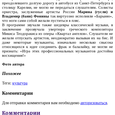
преодолевшего долгую дорогу в автобусе из Санкт-Петербурга в
столицу Карелии, не могло не передаться слушателям. Солисты
оркестра, заслуженные артисты России
Марина (гусли) и
Владимир (баян) Фонины
так виртуозно исполняли «Барыню»,
что ноги сами собой желали пуститься в пляс.
В программе звучали также шедевры классической музыки, в
заключение прозвучала увертюра греческого композитора
Микиса Теодоракиса из оперы «Квартал ангелов». Слушатели не
желали отпускать артистов, неоднократно вызывая их на бис. И
даже некоторые музыканты, изначально несколько свысока
относящихся к идее соединить фрак и балалайку, не могли не
признать: «Игра этих профессиональных музыкантов достойна
восхищения!»
Фото автора
Похожее
Теги:
культура
Комментарии
Для отправки комментария вам необходимо
авторизоваться
.
Комментарии