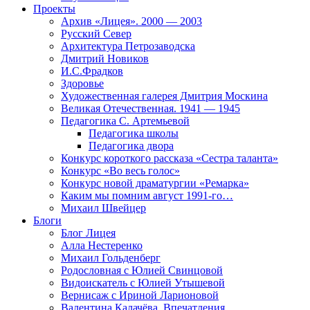
Проекты
Архив «Лицея». 2000 — 2003
Русский Север
Архитектура Петрозаводска
Дмитрий Новиков
И.С.Фрадков
Здоровье
Художественная галерея Дмитрия Москина
Великая Отечественная. 1941 — 1945
Педагогика С. Артемьевой
Педагогика школы
Педагогика двора
Конкурс короткого рассказа «Сестра таланта»
Конкурс «Во весь голос»
Конкурс новой драматургии «Ремарка»
Каким мы помним август 1991-го…
Михаил Швейцер
Блоги
Блог Лицея
Алла Нестеренко
Михаил Гольденберг
Родословная с Юлией Свинцовой
Видоискатель с Юлией Утышевой
Вернисаж с Ириной Ларионовой
Валентина Калачёва. Впечатления