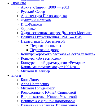
Проекты
Архив «Лицея». 2000 — 2003
Русский Север
Архитектура Петрозаводска
Дмитрий Новиков
И.С.Фрадков
Здоровье
Художественная галерея Дмитрия Москина
Великая Отечественная. 1941 — 1945
Педагогика С. Артемьевой
Педагогика школы
Педагогика двора
Конкурс короткого рассказа «Сестра таланта»
Конкурс «Во весь голос»
Конкурс новой драматургии «Ремарка»
Каким мы помним август 1991-го…
Михаил Швейцер
Блоги
Блог Лицея
Алла Нестеренко
Михаил Гольденберг
Родословная с Юлией Свинцовой
Видоискатель с Юлией Утышевой
Вернисаж с Ириной Ларионовой
Валентина Калачёва. Впечатления