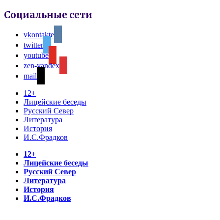
Социальные сети
vkontakte
twitter
youtube
zen-yandex
mail
12+
Лицейские беседы
Русский Север
Литература
История
И.С.Фрадков
12+
Лицейские беседы
Русский Север
Литература
История
И.С.Фрадков