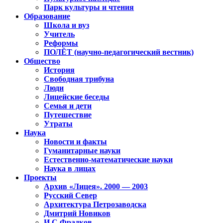
Парк культуры и чтения
Образование
Школа и вуз
Учитель
Реформы
ПОЛЁТ (научно-педагогический вестник)
Общество
История
Свободная трибуна
Люди
Лицейские беседы
Семья и дети
Путешествие
Утраты
Наука
Новости и факты
Гуманитарные науки
Естественно-математические науки
Наука в лицах
Проекты
Архив «Лицея». 2000 — 2003
Русский Север
Архитектура Петрозаводска
Дмитрий Новиков
И.С.Фрадков