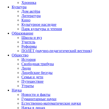
Хроника
Культура
Дом актёра
Литература
Кино
Культурное наследие
Парк культуры и чтения
Образование
Школа и вуз
Учитель
Реформы
ПОЛЁТ (научно-педагогический вестник)
Общество
История
Свободная трибуна
Люди
Лицейские беседы
Семья и дети
Путешествие
Утраты
Наука
Новости и факты
Гуманитарные науки
Естественно-математические науки
Наука в лицах