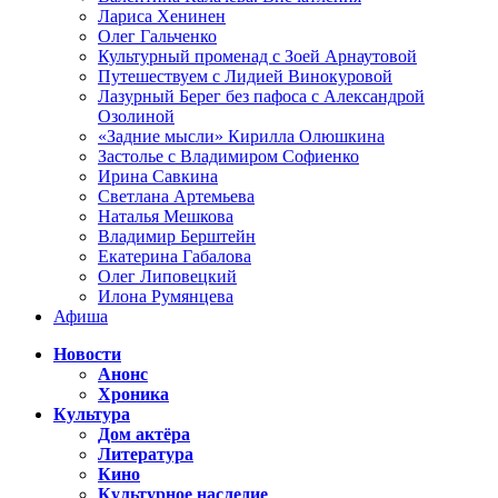
Лариса Хенинен
Олег Гальченко
Культурный променад с Зоей Арнаутовой
Путешествуем с Лидией Винокуровой
Лазурный Берег без пафоса с Александрой
Озолиной
«Задние мысли» Кирилла Олюшкина
Застолье с Владимиром Софиенко
Ирина Савкина
Светлана Артемьева
Наталья Мешкова
Владимир Берштейн
Екатерина Габалова
Олег Липовецкий
Илона Румянцева
Афиша
Новости
Анонс
Хроника
Культура
Дом актёра
Литература
Кино
Культурное наследие