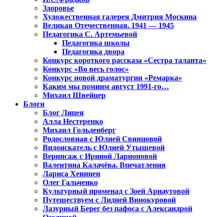
Здоровье
Художественная галерея Дмитрия Москина
Великая Отечественная. 1941 — 1945
Педагогика С. Артемьевой
Педагогика школы
Педагогика двора
Конкурс короткого рассказа «Сестра таланта»
Конкурс «Во весь голос»
Конкурс новой драматургии «Ремарка»
Каким мы помним август 1991-го…
Михаил Швейцер
Блоги
Блог Лицея
Алла Нестеренко
Михаил Гольденберг
Родословная с Юлией Свинцовой
Видоискатель с Юлией Утышевой
Вернисаж с Ириной Ларионовой
Валентина Калачёва. Впечатления
Лариса Хенинен
Олег Гальченко
Культурный променад с Зоей Арнаутовой
Путешествуем с Лидией Винокуровой
Лазурный Берег без пафоса с Александрой