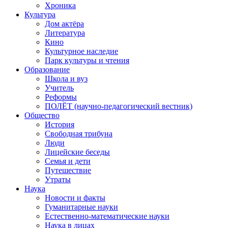
Хроника
Культура
Дом актёра
Литература
Кино
Культурное наследие
Парк культуры и чтения
Образование
Школа и вуз
Учитель
Реформы
ПОЛЁТ (научно-педагогический вестник)
Общество
История
Свободная трибуна
Люди
Лицейские беседы
Семья и дети
Путешествие
Утраты
Наука
Новости и факты
Гуманитарные науки
Естественно-математические науки
Наука в лицах