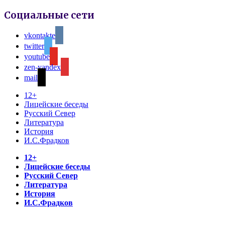
Социальные сети
vkontakte
twitter
youtube
zen-yandex
mail
12+
Лицейские беседы
Русский Север
Литература
История
И.С.Фрадков
12+
Лицейские беседы
Русский Север
Литература
История
И.С.Фрадков