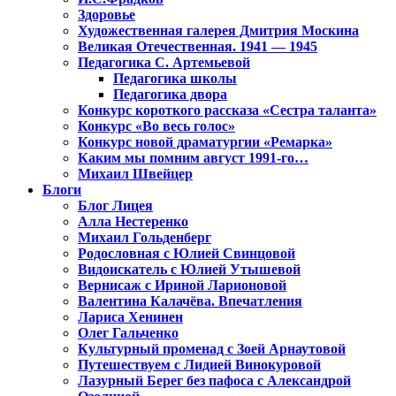
Здоровье
Художественная галерея Дмитрия Москина
Великая Отечественная. 1941 — 1945
Педагогика С. Артемьевой
Педагогика школы
Педагогика двора
Конкурс короткого рассказа «Сестра таланта»
Конкурс «Во весь голос»
Конкурс новой драматургии «Ремарка»
Каким мы помним август 1991-го…
Михаил Швейцер
Блоги
Блог Лицея
Алла Нестеренко
Михаил Гольденберг
Родословная с Юлией Свинцовой
Видоискатель с Юлией Утышевой
Вернисаж с Ириной Ларионовой
Валентина Калачёва. Впечатления
Лариса Хенинен
Олег Гальченко
Культурный променад с Зоей Арнаутовой
Путешествуем с Лидией Винокуровой
Лазурный Берег без пафоса с Александрой