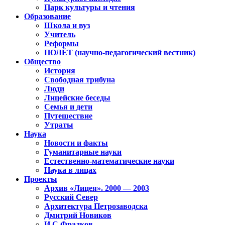
Парк культуры и чтения
Образование
Школа и вуз
Учитель
Реформы
ПОЛЁТ (научно-педагогический вестник)
Общество
История
Свободная трибуна
Люди
Лицейские беседы
Семья и дети
Путешествие
Утраты
Наука
Новости и факты
Гуманитарные науки
Естественно-математические науки
Наука в лицах
Проекты
Архив «Лицея». 2000 — 2003
Русский Север
Архитектура Петрозаводска
Дмитрий Новиков
И.С.Фрадков