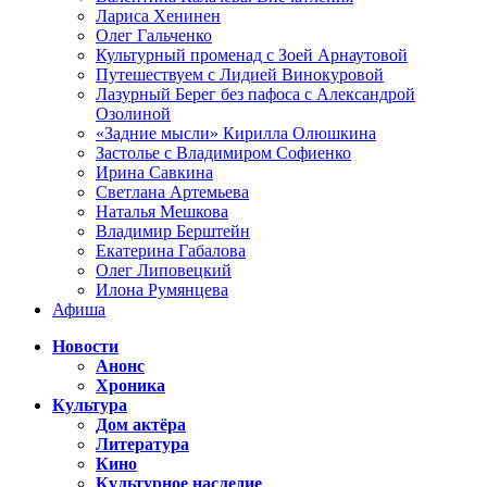
Лариса Хенинен
Олег Гальченко
Культурный променад с Зоей Арнаутовой
Путешествуем с Лидией Винокуровой
Лазурный Берег без пафоса с Александрой
Озолиной
«Задние мысли» Кирилла Олюшкина
Застолье с Владимиром Софиенко
Ирина Савкина
Светлана Артемьева
Наталья Мешкова
Владимир Берштейн
Екатерина Габалова
Олег Липовецкий
Илона Румянцева
Афиша
Новости
Анонс
Хроника
Культура
Дом актёра
Литература
Кино
Культурное наследие