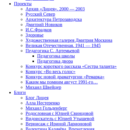
Проекты
Архив «Лицея». 2000 — 2003
Русский Север
Архитектура Петрозаводска
Дмитрий Новиков
И.С.Фрадков
Здоровье
Художественная галерея Дмитрия Москина
Великая Отечественная. 1941 — 1945
Педагогика С. Артемьевой
Педагогика школы
Педагогика двора
Конкурс короткого рассказа «Сестра таланта»
Конкурс «Во весь голос»
Конкурс новой драматургии «Ремарка»
Каким мы помним август 1991-го…
Михаил Швейцер
Блоги
Блог Лицея
Алла Нестеренко
Михаил Гольденберг
Родословная с Юлией Свинцовой
Видоискатель с Юлией Утышевой
Вернисаж с Ириной Ларионовой
Валентина Калачёва. Впечатления