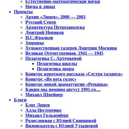
Естественно-математические науки
Наука в лицах
Проекты
Архив «Лицея». 2000 — 2003
Русский Север
Архитектура Петрозаводска
Дмитрий Новиков
И.С.Фрадков
Здоровье
Художественная галерея Дмитрия Москина
Великая Отечественная. 1941 — 1945
Педагогика С. Артемьевой
Педагогика школы
Педагогика двора
Конкурс короткого рассказа «Сестра таланта»
Конкурс «Во весь голос»
Конкурс новой драматургии «Ремарка»
Каким мы помним август 1991-го…
Михаил Швейцер
Блоги
Блог Лицея
Алла Нестеренко
Михаил Гольденберг
Родословная с Юлией Свинцовой
Видоискатель с Юлией Утышевой