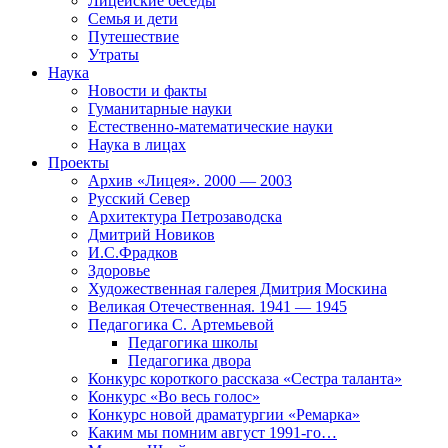
Лицейские беседы
Семья и дети
Путешествие
Утраты
Наука
Новости и факты
Гуманитарные науки
Естественно-математические науки
Наука в лицах
Проекты
Архив «Лицея». 2000 — 2003
Русский Север
Архитектура Петрозаводска
Дмитрий Новиков
И.С.Фрадков
Здоровье
Художественная галерея Дмитрия Москина
Великая Отечественная. 1941 — 1945
Педагогика С. Артемьевой
Педагогика школы
Педагогика двора
Конкурс короткого рассказа «Сестра таланта»
Конкурс «Во весь голос»
Конкурс новой драматургии «Ремарка»
Каким мы помним август 1991-го…