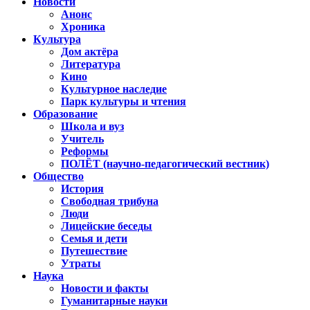
Новости
Анонс
Хроника
Культура
Дом актёра
Литература
Кино
Культурное наследие
Парк культуры и чтения
Образование
Школа и вуз
Учитель
Реформы
ПОЛЁТ (научно-педагогический вестник)
Общество
История
Свободная трибуна
Люди
Лицейские беседы
Семья и дети
Путешествие
Утраты
Наука
Новости и факты
Гуманитарные науки