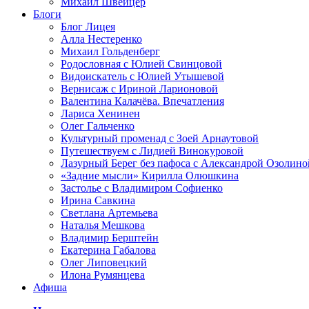
Михаил Швейцер
Блоги
Блог Лицея
Алла Нестеренко
Михаил Гольденберг
Родословная с Юлией Свинцовой
Видоискатель с Юлией Утышевой
Вернисаж с Ириной Ларионовой
Валентина Калачёва. Впечатления
Лариса Хенинен
Олег Гальченко
Культурный променад с Зоей Арнаутовой
Путешествуем с Лидией Винокуровой
Лазурный Берег без пафоса с Александрой Озолино
«Задние мысли» Кирилла Олюшкина
Застолье с Владимиром Софиенко
Ирина Савкина
Светлана Артемьева
Наталья Мешкова
Владимир Берштейн
Екатерина Габалова
Олег Липовецкий
Илона Румянцева
Афиша