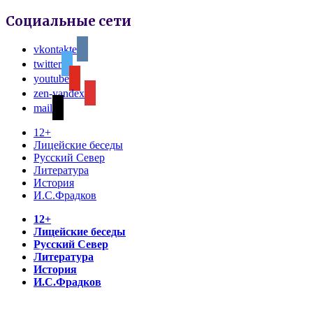
Социальные сети
vkontakte
twitter
youtube
zen-yandex
mail
12+
Лицейские беседы
Русский Север
Литература
История
И.С.Фрадков
12+
Лицейские беседы
Русский Север
Литература
История
И.С.Фрадков