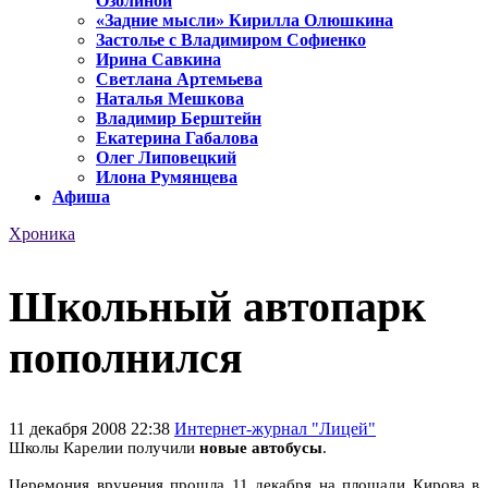
Озолиной
«Задние мысли» Кирилла Олюшкина
Застолье с Владимиром Софиенко
Ирина Савкина
Светлана Артемьева
Наталья Мешкова
Владимир Берштейн
Екатерина Габалова
Олег Липовецкий
Илона Румянцева
Афиша
Хроника
Школьный автопарк
пополнился
11 декабря 2008 22:38
Интернет-журнал "Лицей"
Школы Карелии получили
новые автобусы
.
Церемония вручения прошла 11 декабря на площади Кирова в