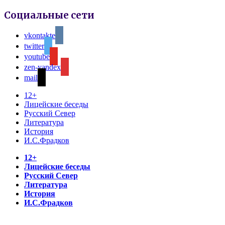
Социальные сети
vkontakte
twitter
youtube
zen-yandex
mail
12+
Лицейские беседы
Русский Север
Литература
История
И.С.Фрадков
12+
Лицейские беседы
Русский Север
Литература
История
И.С.Фрадков