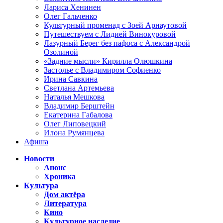
Лариса Хенинен
Олег Гальченко
Культурный променад с Зоей Арнаутовой
Путешествуем с Лидией Винокуровой
Лазурный Берег без пафоса с Александрой
Озолиной
«Задние мысли» Кирилла Олюшкина
Застолье с Владимиром Софиенко
Ирина Савкина
Светлана Артемьева
Наталья Мешкова
Владимир Берштейн
Екатерина Габалова
Олег Липовецкий
Илона Румянцева
Афиша
Новости
Анонс
Хроника
Культура
Дом актёра
Литература
Кино
Культурное наследие