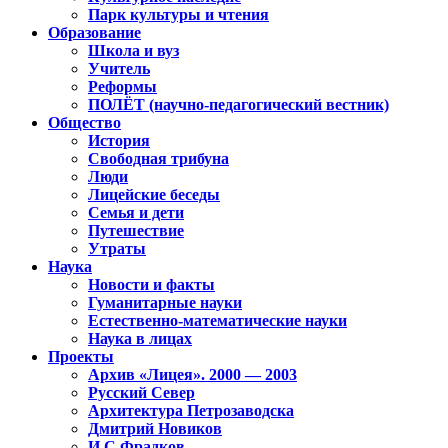
Парк культуры и чтения
Образование
Школа и вуз
Учитель
Реформы
ПОЛЁТ (научно-педагогический вестник)
Общество
История
Свободная трибуна
Люди
Лицейские беседы
Семья и дети
Путешествие
Утраты
Наука
Новости и факты
Гуманитарные науки
Естественно-математические науки
Наука в лицах
Проекты
Архив «Лицея». 2000 — 2003
Русский Север
Архитектура Петрозаводска
Дмитрий Новиков
И.С.Фрадков