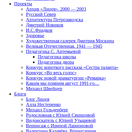
Проекты
Архив «Лицея». 2000 — 2003
Русский Север
Архитектура Петрозаводска
Дмитрий Новиков
И.С.Фрадков
Здоровье
Художественная галерея Дмитрия Москина
Великая Отечественная. 1941 — 1945
Педагогика С. Артемьевой
Педагогика школы
Педагогика двора
Конкурс короткого рассказа «Сестра таланта»
Конкурс «Во весь голос»
Конкурс новой драматургии «Ремарка»
Каким мы помним август 1991-го…
Михаил Швейцер
Блоги
Блог Лицея
Алла Нестеренко
Михаил Гольденберг
Родословная с Юлией Свинцовой
Видоискатель с Юлией Утышевой
Вернисаж с Ириной Ларионовой
Валентина Калачёва. Впечатления