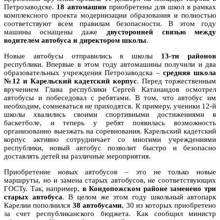
Петрозаводске.
18 автомашин
приобретены для школ в рамках
комплексного проекта модернизации образования и полностью
соответствуют всем правилам безопасности. В этом году
машины оснащены даже
двусторонней связью между
водителем автобуса и директором школы
.
Новые автобусы отправились в школы
13-ти районов
республики. Впервые в этом году автомашины получили и два
образовательных учреждения Петрозаводска –
средняя школа
№12 и Карельский кадетский корпус
. Перед торжественным
вручением Глава республики Сергей Катанандов осмотрел
автобусы и побеседовал с ребятами. В том, что автобус им
необходим, сомневаться не приходятся. К примеру, ученики 12-й
школы хвалились своими спортивными достижениями в
баскетболе, и теперь у ребят появилась возможность
организованно выезжать на соревнования. Карельский кадетский
корпус активно сотрудничает со многими учреждениями
республики, новый автобус позволит быстро и безопасно
доставлять детей на различные мероприятия.
Приобретение новых автобусов – это не только новые
маршруты, но и замена старых автобусов, не соответствующих
ГОСТу. Так, например,
в Кондопожском районе заменено три
старых автобуса
. В целом же этом году школьный автопарк
Карелии пополнился
38 автобусами
, 30 из которых приобретено
за счет республиканского бюджета. Как сообщил министр