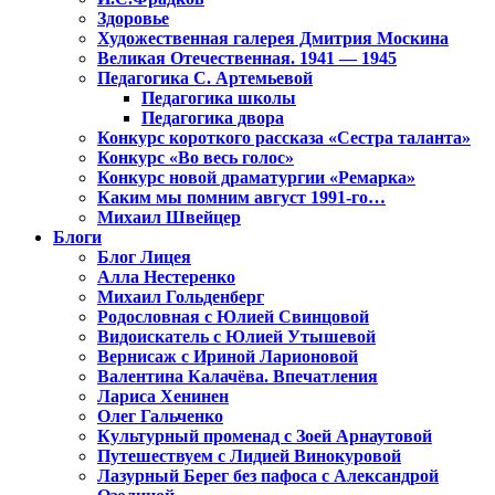
Здоровье
Художественная галерея Дмитрия Москина
Великая Отечественная. 1941 — 1945
Педагогика С. Артемьевой
Педагогика школы
Педагогика двора
Конкурс короткого рассказа «Сестра таланта»
Конкурс «Во весь голос»
Конкурс новой драматургии «Ремарка»
Каким мы помним август 1991-го…
Михаил Швейцер
Блоги
Блог Лицея
Алла Нестеренко
Михаил Гольденберг
Родословная с Юлией Свинцовой
Видоискатель с Юлией Утышевой
Вернисаж с Ириной Ларионовой
Валентина Калачёва. Впечатления
Лариса Хенинен
Олег Гальченко
Культурный променад с Зоей Арнаутовой
Путешествуем с Лидией Винокуровой
Лазурный Берег без пафоса с Александрой