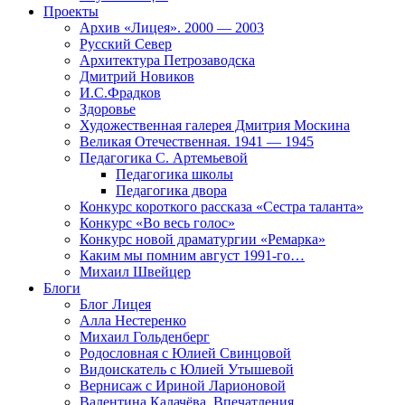
Проекты
Архив «Лицея». 2000 — 2003
Русский Север
Архитектура Петрозаводска
Дмитрий Новиков
И.С.Фрадков
Здоровье
Художественная галерея Дмитрия Москина
Великая Отечественная. 1941 — 1945
Педагогика С. Артемьевой
Педагогика школы
Педагогика двора
Конкурс короткого рассказа «Сестра таланта»
Конкурс «Во весь голос»
Конкурс новой драматургии «Ремарка»
Каким мы помним август 1991-го…
Михаил Швейцер
Блоги
Блог Лицея
Алла Нестеренко
Михаил Гольденберг
Родословная с Юлией Свинцовой
Видоискатель с Юлией Утышевой
Вернисаж с Ириной Ларионовой
Валентина Калачёва. Впечатления