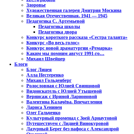
Здоровье
Художественная галерея Дмитрия Москина
Великая Отечественная. 1941 — 1945
Педагогика С. Артемьевой
Педагогика школы
Педагогика двора
Конкурс короткого рассказа «Сестра таланта»
Конкурс «Во весь голос»
Конкурс новой драматургии «Ремарка»
Каким мы помним август 1991-го…
Михаил Швейцер
Блоги
Блог Лицея
Алла Нестеренко
Михаил Гольденберг
Родословная с Юлией Свинцовой
Видоискатель с Юлией Утышевой
Вернисаж с Ириной Ларионовой
Валентина Калачёва. Впечатления
Лариса Хенинен
Олег Гальченко
Культурный променад с Зоей Арнаутовой
Путешествуем с Лидией Винокуровой
Лазурный Берег без пафоса с Александрой