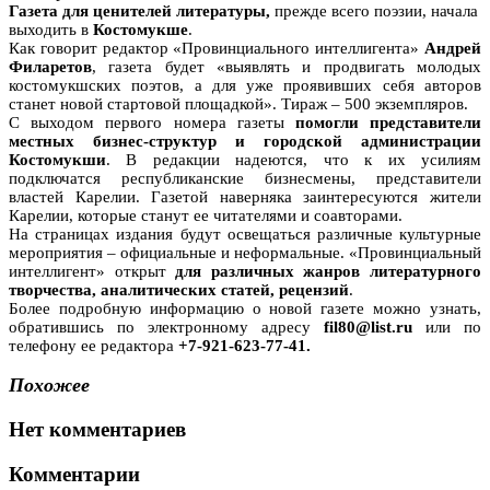
Газета для ценителей литературы,
прежде всего поэзии, начала
выходить в
Костомукше
.
Как говорит редактор «Провинциального интеллигента»
Андрей
Филаретов
, газета будет «выявлять и продвигать молодых
костомукшских поэтов, а для уже проявивших себя авторов
станет новой стартовой площадкой». Тираж – 500 экземпляров.
С выходом первого номера газеты
помогли представители
местных бизнес-структур и городской администрации
Костомукши
. В редакции надеются, что к их усилиям
подключатся республиканские бизнесмены, представители
властей Карелии. Газетой наверняка заинтересуются жители
Карелии, которые станут ее читателями и соавторами.
На страницах издания будут освещаться различные культурные
мероприятия – официальные и неформальные. «Провинциальный
интеллигент» открыт
для различных жанров литературного
творчества, аналитических статей, рецензий
.
Более подробную информацию о новой газете можно узнать,
обратившись по электронному адресу
fil80@list.ru
или по
телефону ее редактора
+7-921-623-77-41.
Похожее
Нет комментариев
Комментарии