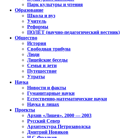
Парк культуры и чтения
Образование
Школа и вуз
Учитель
Реформы
ПОЛЁТ (научно-педагогический вестник)
Общество
История
Свободная трибуна
Люди
Лицейские беседы
Семья и дети
Путешествие
Утраты
Наука
Новости и факты
Гуманитарные науки
Естественно-математические науки
Наука в лицах
Проекты
Архив «Лицея». 2000 — 2003
Русский Север
Архитектура Петрозаводска
Дмитрий Новиков
И.С.Фрадков