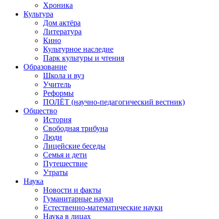
Хроника
Культура
Дом актёра
Литература
Кино
Культурное наследие
Парк культуры и чтения
Образование
Школа и вуз
Учитель
Реформы
ПОЛЁТ (научно-педагогический вестник)
Общество
История
Свободная трибуна
Люди
Лицейские беседы
Семья и дети
Путешествие
Утраты
Наука
Новости и факты
Гуманитарные науки
Естественно-математические науки
Наука в лицах