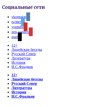
Социальные сети
vkontakte
twitter
youtube
zen-yandex
mail
12+
Лицейские беседы
Русский Север
Литература
История
И.С.Фрадков
12+
Лицейские беседы
Русский Север
Литература
История
И.С.Фрадков