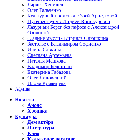
Лариса Хенинен
Олег Гальченко
Культурный променад с Зоей Арнаутовой
Путешествуем с Лидией Винокуровой
Лазурный Берег без пафоса с Александрой
Озолиной
«Задние мысли» Кирилла Олюшкина
Застолье с Владимиром Софиенко
Ирина Савкина
Светлана Артемьева
Наталья Мешкова
Владимир Берштейн
Екатерина Габалова
Олег Липовецкий
Илона Румянцева
Афиша
Новости
Анонс
Хроника
Культура
Дом актёра
Литература
Кино
Культурное наследие