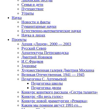
Лицейские беседы
Семья и дети
Путешествие
Утраты
Наука
Новости и факты
Гуманитарные науки
Естественно-математические науки
Наука в лицах
Проекты
Архив «Лицея». 2000 — 2003
Русский Север
Архитектура Петрозаводска
Дмитрий Новиков
И.С.Фрадков
Здоровье
Художественная галерея Дмитрия Москина
Великая Отечественная. 1941 — 1945
Педагогика С. Артемьевой
Педагогика школы
Педагогика двора
Конкурс короткого рассказа «Сестра таланта»
Конкурс «Во весь голос»
Конкурс новой драматургии «Ремарка»
Каким мы помним август 1991-го…