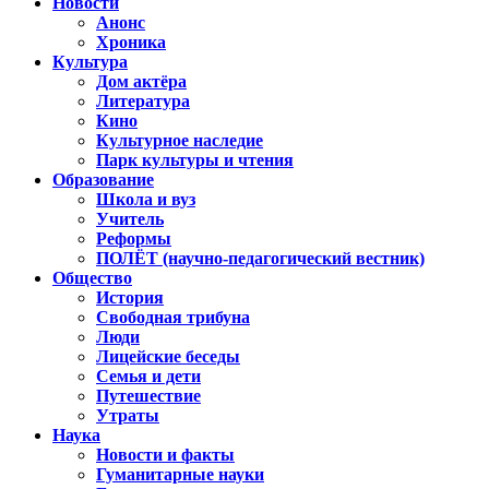
Новости
Анонс
Хроника
Культура
Дом актёра
Литература
Кино
Культурное наследие
Парк культуры и чтения
Образование
Школа и вуз
Учитель
Реформы
ПОЛЁТ (научно-педагогический вестник)
Общество
История
Свободная трибуна
Люди
Лицейские беседы
Семья и дети
Путешествие
Утраты
Наука
Новости и факты
Гуманитарные науки