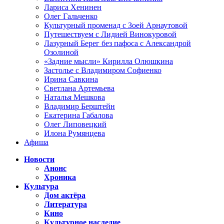
Лариса Хенинен
Олег Гальченко
Культурный променад с Зоей Арнаутовой
Путешествуем с Лидией Винокуровой
Лазурный Берег без пафоса с Александрой
Озолиной
«Задние мысли» Кирилла Олюшкина
Застолье с Владимиром Софиенко
Ирина Савкина
Светлана Артемьева
Наталья Мешкова
Владимир Берштейн
Екатерина Габалова
Олег Липовецкий
Илона Румянцева
Афиша
Новости
Анонс
Хроника
Культура
Дом актёра
Литература
Кино
Культурное наследие