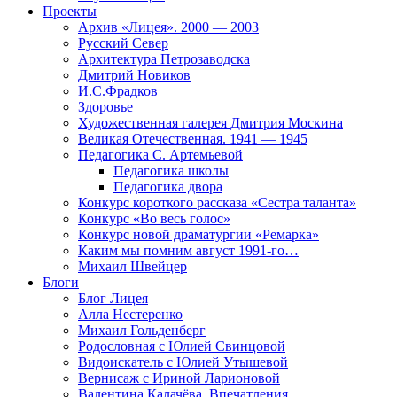
Проекты
Архив «Лицея». 2000 — 2003
Русский Север
Архитектура Петрозаводска
Дмитрий Новиков
И.С.Фрадков
Здоровье
Художественная галерея Дмитрия Москина
Великая Отечественная. 1941 — 1945
Педагогика С. Артемьевой
Педагогика школы
Педагогика двора
Конкурс короткого рассказа «Сестра таланта»
Конкурс «Во весь голос»
Конкурс новой драматургии «Ремарка»
Каким мы помним август 1991-го…
Михаил Швейцер
Блоги
Блог Лицея
Алла Нестеренко
Михаил Гольденберг
Родословная с Юлией Свинцовой
Видоискатель с Юлией Утышевой
Вернисаж с Ириной Ларионовой
Валентина Калачёва. Впечатления