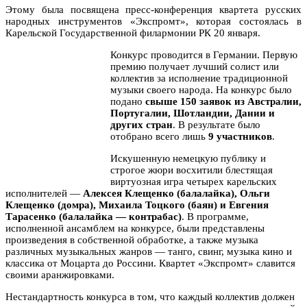
Этому была посвящена пресс-конференция квартета русских
народных инструментов «Экспромт», которая состоялась в
Карельской Государственной филармонии РК 20 января.
Конкурс проводится в Германии. Первую
премию получает лучший солист или
коллектив за исполнение традиционной
музыки своего народа. На конкурс было
подано
свыше 150 заявок из Австралии,
Португалии, Шотландии, Дании и
других стран
. В результате было
отобрано всего лишь
9 участников
.
Искушенную немецкую публику и
строгое жюри восхитили блестящая
виртуозная игра четырех карельских
исполнителей —
Алексея Клещенко (балалайка), Ольги
Клещенко (домра), Михаила Тоцкого (баян) и Евгения
Тарасенко (балалайка — контрабас)
. В программе,
исполненной ансамблем на конкурсе, были представлены
произведения в собственной обработке, а также музыка
различных музыкальных жанров — танго, свинг, музыка кино и
классика от Моцарта до Россини. Квартет «Экспромт» славится
своими аранжировками.
Нестандартность конкурса в том, что каждый коллектив должен