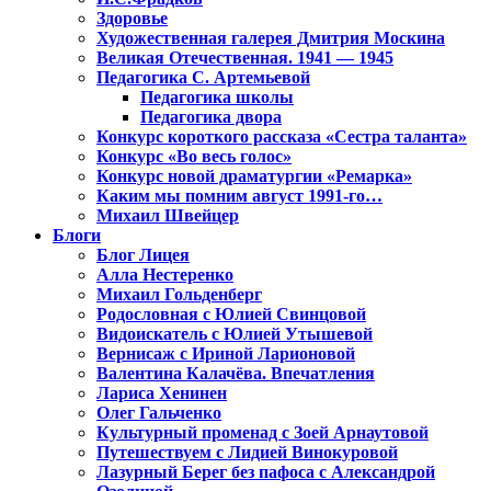
Здоровье
Художественная галерея Дмитрия Москина
Великая Отечественная. 1941 — 1945
Педагогика С. Артемьевой
Педагогика школы
Педагогика двора
Конкурс короткого рассказа «Сестра таланта»
Конкурс «Во весь голос»
Конкурс новой драматургии «Ремарка»
Каким мы помним август 1991-го…
Михаил Швейцер
Блоги
Блог Лицея
Алла Нестеренко
Михаил Гольденберг
Родословная с Юлией Свинцовой
Видоискатель с Юлией Утышевой
Вернисаж с Ириной Ларионовой
Валентина Калачёва. Впечатления
Лариса Хенинен
Олег Гальченко
Культурный променад с Зоей Арнаутовой
Путешествуем с Лидией Винокуровой
Лазурный Берег без пафоса с Александрой