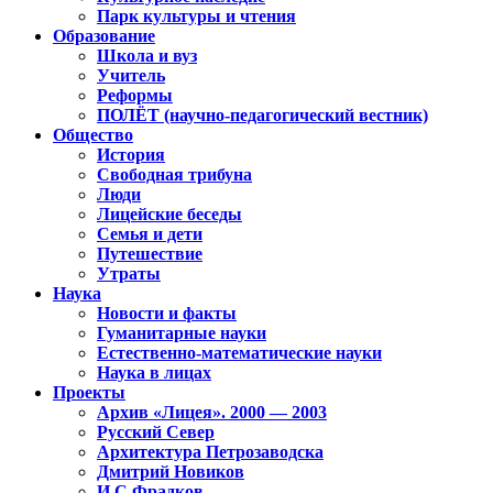
Парк культуры и чтения
Образование
Школа и вуз
Учитель
Реформы
ПОЛЁТ (научно-педагогический вестник)
Общество
История
Свободная трибуна
Люди
Лицейские беседы
Семья и дети
Путешествие
Утраты
Наука
Новости и факты
Гуманитарные науки
Естественно-математические науки
Наука в лицах
Проекты
Архив «Лицея». 2000 — 2003
Русский Север
Архитектура Петрозаводска
Дмитрий Новиков
И.С.Фрадков