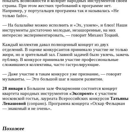
показать возможности и колорит народных инструментов своей
страны. При этом жестких требований к программе нет.
Например, у португальцев программа так и называлась «Не
только fado».
— На балалайке можно исполнить и «Эх, ухнем», и блюз! Наши
инструменты достаточно молодые, незашоренные, на них
интересно экспериментировать, — говорит Михаил Тоцкий.
Каждый коллектив давал полноценный концерт из двух
отделений. В оценке конкурсантов принимало участие не только
жюри, но и зрительный зал. Главной задачей было увлечь, зажечь
публику. В конкурсе принимали участие профессиональные
сложившиеся коллективы, часто гастролирующие.
— Даже участие в такам конкурсе уже признание, — говорят
музыканты. — Это большой шаг в нашем развитии.
28 января
в Большом зале Филармонии состоится концерт
квартета народных инструментов
«Экспромт» с
участием
московской гостьи, лауреата Всероссийских конкурсов
Татьяны
Левашовой
(сопрано). Программа концерта «Оскар Фельцман
— знакомый и не очень».
Похожее