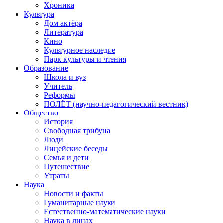
Хроника
Культура
Дом актёра
Литература
Кино
Культурное наследие
Парк культуры и чтения
Образование
Школа и вуз
Учитель
Реформы
ПОЛЁТ (научно-педагогический вестник)
Общество
История
Свободная трибуна
Люди
Лицейские беседы
Семья и дети
Путешествие
Утраты
Наука
Новости и факты
Гуманитарные науки
Естественно-математические науки
Наука в лицах