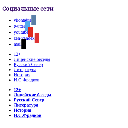
Социальные сети
vkontakte
twitter
youtube
zen-yandex
mail
12+
Лицейские беседы
Русский Север
Литература
История
И.С.Фрадков
12+
Лицейские беседы
Русский Север
Литература
История
И.С.Фрадков