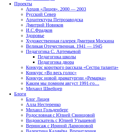
Проекты
Архив «Лицея». 2000 — 2003
Русский Север
Архитектура Петрозаводска
Дмитрий Новиков
И.С.Фрадков
Здоровье
Художественная галерея Дмитрия Москина
Великая Отечественная. 1941 — 1945
Педагогика С. Артемьевой
Педагогика школы
Педагогика двора
Конкурс короткого рассказа «Сестра таланта»
Конкурс «Во весь голос»
Конкурс новой драматургии «Ремарка»
Каким мы помним август 1991-го…
Михаил Швейцер
Блоги
Блог Лицея
Алла Нестеренко
Михаил Гольденберг
Родословная с Юлией Свинцовой
Видоискатель с Юлией Утышевой
Вернисаж с Ириной Ларионовой
Валентина Калачёва. Впечатления