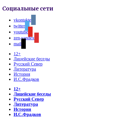
Социальные сети
vkontakte
twitter
youtube
zen-yandex
mail
12+
Лицейские беседы
Русский Север
Литература
История
И.С.Фрадков
12+
Лицейские беседы
Русский Север
Литература
История
И.С.Фрадков