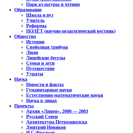
Парк культуры и чтения
Образование
Школа и вуз
Учитель
Реформы
ПОЛЁТ (научно-педагогический вестник)
Общество
История
Свободная трибуна
Люди
Лицейские беседы
Семья и дети
Путешествие
Утраты
Наука
Новости и факты
Гуманитарные науки
Естественно-математические науки
Наука в лицах
Проекты
Архив «Лицея». 2000 — 2003
Русский Север
Архитектура Петрозаводска
Дмитрий Новиков
И.С.Фрадков