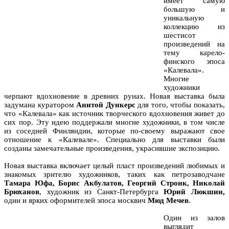
имеет самую
большую и
уникальную
коллекцию из
шестисот
произведений на
тему карело-
финского эпоса
«Калевала».
Многие
художники
черпают вдохновение в древних рунах. Новая выставка была
задумана куратором
Анитой Дункерс
для того, чтобы показать,
что «Калевала» как источник творческого вдохновения живет до
сих пор. Эту идею поддержали многие художники, в том числе
из соседней Финляндии, которые по-своему выражают свое
отношение к «Калевале». Специально для выставки были
созданы замечательные произведения, украсившие экспозицию.
Новая выставка включает целый пласт произведений любимых и
знакомых зрителю художников, таких как петрозаводчане
Тамара Юфа, Борис Акбулатов, Георгий Стронк, Николай
Брюханов
, художник из Санкт-Петербурга
Юрий Люкшин,
один и ярких оформителей эпоса москвич
Мюд Мечев
.
Один из залов
выглядит