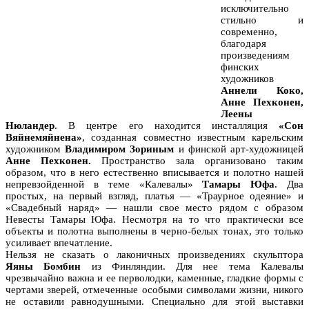
исключительно
стильно и
современно,
благодаря
произведениям
финских
художников
Аннели Коко,
Анне Пехконен,
Леены
Нюландер
. В центре его находится инсталляция
«Сон
Вяйнемяйнена»
, созданная совместно известным карельским
художником
Владимиром Зориным
и финской арт-художницей
Анне Пехконен.
Пространство зала организовано таким
образом, что в него естественно вписывается и полотно нашей
непревзойденной в теме «Калевалы»
Тамары Юфа
. Два
простых, на первый взгляд, платья — «Траурное одеяние» и
«Свадебный наряд» — нашли свое место рядом с образом
Невесты Тамары Юфа. Несмотря на то что практически все
объекты и полотна выполнены в черно-белых тонах, это только
усиливает впечатление.
Нельзя не сказать о лаконичных произведениях скульптора
Яяны Бомбин
из Финляндии. Для нее тема Калевалы
чрезвычайно важна и ее перволодки, каменные, гладкие формы с
чертами зверей, отмеченные особыми символами жизни, никого
не оставили равнодушными. Специально для этой выставки