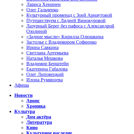
Лариса Хенинен
Олег Гальченко
Культурный променад с Зоей Арнаутовой
Путешествуем с Лидией Винокуровой
Лазурный Берег без пафоса с Александрой
Озолиной
«Задние мысли» Кирилла Олюшкина
Застолье с Владимиром Софиенко
Ирина Савкина
Светлана Артемьева
Наталья Мешкова
Владимир Берштейн
Екатерина Габалова
Олег Липовецкий
Илона Румянцева
Афиша
Новости
Анонс
Хроника
Культура
Дом актёра
Литература
Кино
Культурное наследие