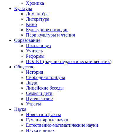
Хроника
Культура
Дом актёра
Литература
Кино
Культурное наследие
Парк культуры и чтения
Образование
Школа и вуз
Учитель
Реформы
ПОЛЁТ (научно-педагогический вестник)
Общество
История
Свободная трибуна
Люди
Лицейские беседы
Семья и дети
Путешествие
Утраты
Наука
Новости и факты
Гуманитарные науки
Естественно-математические науки
Наука в лицах