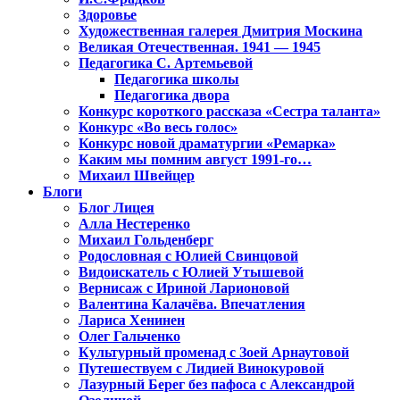
Здоровье
Художественная галерея Дмитрия Москина
Великая Отечественная. 1941 — 1945
Педагогика С. Артемьевой
Педагогика школы
Педагогика двора
Конкурс короткого рассказа «Сестра таланта»
Конкурс «Во весь голос»
Конкурс новой драматургии «Ремарка»
Каким мы помним август 1991-го…
Михаил Швейцер
Блоги
Блог Лицея
Алла Нестеренко
Михаил Гольденберг
Родословная с Юлией Свинцовой
Видоискатель с Юлией Утышевой
Вернисаж с Ириной Ларионовой
Валентина Калачёва. Впечатления
Лариса Хенинен
Олег Гальченко
Культурный променад с Зоей Арнаутовой
Путешествуем с Лидией Винокуровой
Лазурный Берег без пафоса с Александрой