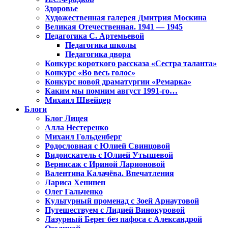
Здоровье
Художественная галерея Дмитрия Москина
Великая Отечественная. 1941 — 1945
Педагогика С. Артемьевой
Педагогика школы
Педагогика двора
Конкурс короткого рассказа «Сестра таланта»
Конкурс «Во весь голос»
Конкурс новой драматургии «Ремарка»
Каким мы помним август 1991-го…
Михаил Швейцер
Блоги
Блог Лицея
Алла Нестеренко
Михаил Гольденберг
Родословная с Юлией Свинцовой
Видоискатель с Юлией Утышевой
Вернисаж с Ириной Ларионовой
Валентина Калачёва. Впечатления
Лариса Хенинен
Олег Гальченко
Культурный променад с Зоей Арнаутовой
Путешествуем с Лидией Винокуровой
Лазурный Берег без пафоса с Александрой