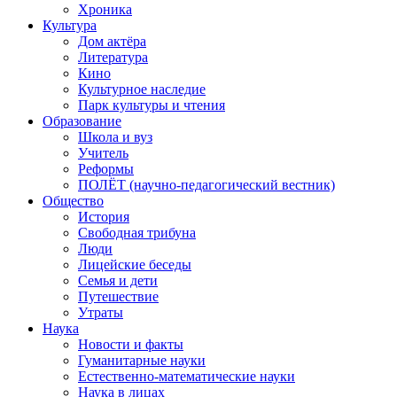
Хроника
Культура
Дом актёра
Литература
Кино
Культурное наследие
Парк культуры и чтения
Образование
Школа и вуз
Учитель
Реформы
ПОЛЁТ (научно-педагогический вестник)
Общество
История
Свободная трибуна
Люди
Лицейские беседы
Семья и дети
Путешествие
Утраты
Наука
Новости и факты
Гуманитарные науки
Естественно-математические науки
Наука в лицах