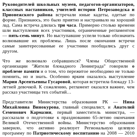
Руководителей школьных музеев, педагогов-организаторов,
классных наставников, учителей истории Петрозаводска и
Прионежского района
встречали юные кадеты, одетые по
форме. Признаюсь, это было приятно и настраивало на хороший
лад. Сама встреча длилась
три часа
. Примерно столько времени
шли выступления всех участников, ограниченные регламентом
—
пять-семь минут
. Но выступавшие успели только обозначить
волновавшие их проблемы. Лишь после окончания встречи
самые заинтересованные ее участники пообщались друг с
другом.
Что же волновало собравшихся? Члены Общественной
организации "Жители блокадного Ленинграда" говорили
о
проблеме памяти
и о том, что пережитое необходимо не только
помнить, но и знать. Особенно ярким оказалось выступление
Марии Арсентьевны Гусаровой
, которая встретила блокаду 13-
летней девочкой. К сожалению, регламент оказался важнее, чем
рассказ участницы тех событий…
Представители Министерства образования РК —
Нина
Михайловна Винокурова
, главный специалист, и
Анатолий
Семенович Кармазин
, первый заместитель министра, —
рассказали о подготовке к празднованию 65-летию окончания
Великой Отечественной войны. Министерство образования
заверило, что активно реализует Региональную целевую
программу по
Патриотическому воспитанию
на 2008 — 2010