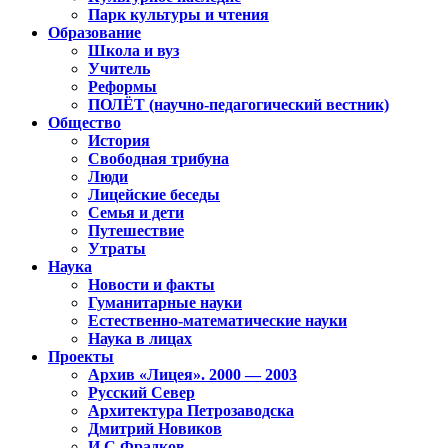
Парк культуры и чтения
Образование
Школа и вуз
Учитель
Реформы
ПОЛЁТ (научно-педагогический вестник)
Общество
История
Свободная трибуна
Люди
Лицейские беседы
Семья и дети
Путешествие
Утраты
Наука
Новости и факты
Гуманитарные науки
Естественно-математические науки
Наука в лицах
Проекты
Архив «Лицея». 2000 — 2003
Русский Север
Архитектура Петрозаводска
Дмитрий Новиков
И.С.Фрадков