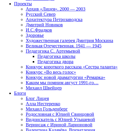
Проекты
Архив «Лицея». 2000 — 2003
Русский Север
Архитектура Петрозаводска
Дмитрий Новиков
И.С.Фрадков
Здоровье
Художественная галерея Дмитрия Москина
Великая Отечественная. 1941 — 1945
Педагогика С. Артемьевой
Педагогика школы
Педагогика двора
Конкурс короткого рассказа «Сестра таланта»
Конкурс «Во весь голос»
Конкурс новой драматургии «Ремарка»
Каким мы помним август 1991-го…
Михаил Швейцер
Блоги
Блог Лицея
Алла Нестеренко
Михаил Гольденберг
Родословная с Юлией Свинцовой
Видоискатель с Юлией Утышевой
Вернисаж с Ириной Ларионовой
Валентина Калачёва. Впечатления