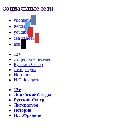
Социальные сети
vkontakte
twitter
youtube
zen-yandex
mail
12+
Лицейские беседы
Русский Север
Литература
История
И.С.Фрадков
12+
Лицейские беседы
Русский Север
Литература
История
И.С.Фрадков