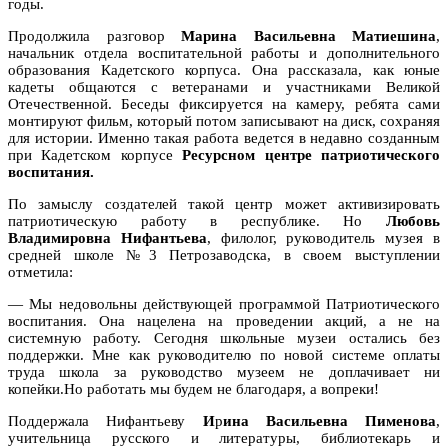
годы.
Продолжила разговор
Марина Васильевна Матиешина
,
начальник отдела воспитательной работы и дополнительного
образования Кадетского корпуса. Она рассказала, как юные
кадеты общаются с ветеранами и участниками Великой
Отечественной. Беседы фиксируется на камеру, ребята сами
монтируют фильм, который потом записывают на диск, сохраняя
для истории. Именно такая работа ведется в недавно созданным
при Кадетском корпусе
Ресурсном центре патриотического
воспитания.
По замыслу создателей такой центр может активизировать
патриотическую работу в республике. Но
Любовь
Владимировна Нифантьева
, филолог, руководитель музея в
средней школе №3 Петрозаводска, в своем выступлении
отметила:
— Мы недовольны действующей программой Патриотического
воспитания. Она нацелена на проведении акций, а не на
системную работу. Сегодня школьные музеи остались без
поддержки. Мне как руководителю по новой системе оплаты
труда школа за руководство музеем не доплачивает ни
копейки.Но работать мы будем не благодаря, а вопреки!
Поддержала Нифантьеву
И
р
ина Васильевна Пименова
,
учительница русского и литературы, библиотекарь и