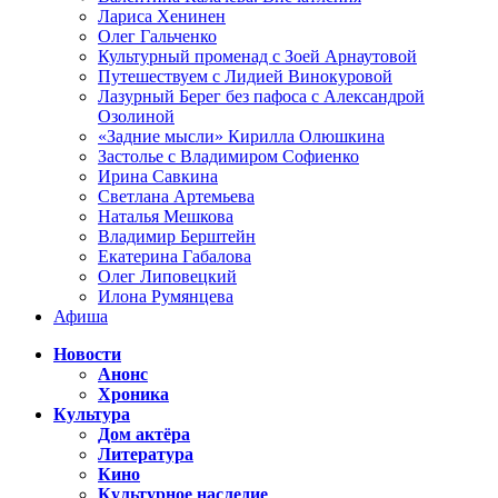
Лариса Хенинен
Олег Гальченко
Культурный променад с Зоей Арнаутовой
Путешествуем с Лидией Винокуровой
Лазурный Берег без пафоса с Александрой
Озолиной
«Задние мысли» Кирилла Олюшкина
Застолье с Владимиром Софиенко
Ирина Савкина
Светлана Артемьева
Наталья Мешкова
Владимир Берштейн
Екатерина Габалова
Олег Липовецкий
Илона Румянцева
Афиша
Новости
Анонс
Хроника
Культура
Дом актёра
Литература
Кино
Культурное наследие