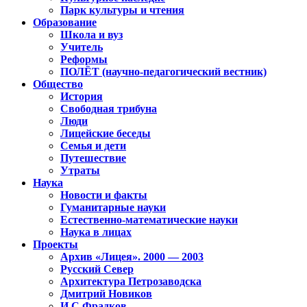
Парк культуры и чтения
Образование
Школа и вуз
Учитель
Реформы
ПОЛЁТ (научно-педагогический вестник)
Общество
История
Свободная трибуна
Люди
Лицейские беседы
Семья и дети
Путешествие
Утраты
Наука
Новости и факты
Гуманитарные науки
Естественно-математические науки
Наука в лицах
Проекты
Архив «Лицея». 2000 — 2003
Русский Север
Архитектура Петрозаводска
Дмитрий Новиков
И.С.Фрадков