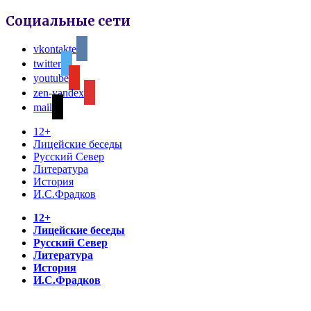
Социальные сети
vkontakte
twitter
youtube
zen-yandex
mail
12+
Лицейские беседы
Русский Север
Литература
История
И.С.Фрадков
12+
Лицейские беседы
Русский Север
Литература
История
И.С.Фрадков