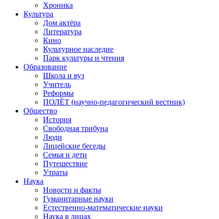
Хроника
Культура
Дом актёра
Литература
Кино
Культурное наследие
Парк культуры и чтения
Образование
Школа и вуз
Учитель
Реформы
ПОЛЁТ (научно-педагогический вестник)
Общество
История
Свободная трибуна
Люди
Лицейские беседы
Семья и дети
Путешествие
Утраты
Наука
Новости и факты
Гуманитарные науки
Естественно-математические науки
Наука в лицах