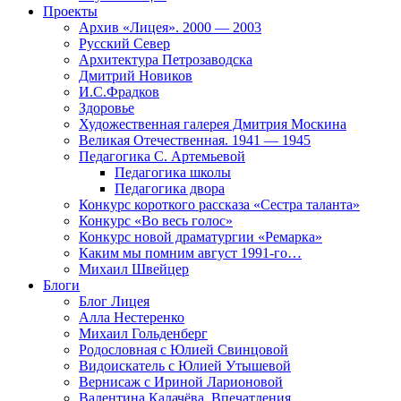
Проекты
Архив «Лицея». 2000 — 2003
Русский Север
Архитектура Петрозаводска
Дмитрий Новиков
И.С.Фрадков
Здоровье
Художественная галерея Дмитрия Москина
Великая Отечественная. 1941 — 1945
Педагогика С. Артемьевой
Педагогика школы
Педагогика двора
Конкурс короткого рассказа «Сестра таланта»
Конкурс «Во весь голос»
Конкурс новой драматургии «Ремарка»
Каким мы помним август 1991-го…
Михаил Швейцер
Блоги
Блог Лицея
Алла Нестеренко
Михаил Гольденберг
Родословная с Юлией Свинцовой
Видоискатель с Юлией Утышевой
Вернисаж с Ириной Ларионовой
Валентина Калачёва. Впечатления