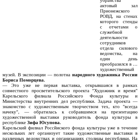
убранства
актовый зал
Прионежского
РОВД, на стенах
которого стенды
с отчетами о
служебной
деятельности
сотрудников
отдела силового
ведомства, на
один день
преобразился в …
художественный
музей. В экспозиции — полотна
народного художника России
Бориса Поморцева.
— Это уже не первая выставка, открывшаяся в рамках
совместного просветительского проекта "Художник и время"
Карельского филиала Российского Фонда культуры и
Министерства внутренних дел республики. Задача проекта —
знакомство с художественным творчеством тех, кто "всегда
начеку", — обратилась к собравшимся на презентацию
художественной выставки руководитель фонда культуры в
республике
Зифа Юсупова.
Карельский филиал Россйиского фонда культуры уже в течение
нескольких лет организует такие художественные выставки в
различных ведомствах и организациях столицы республики. На