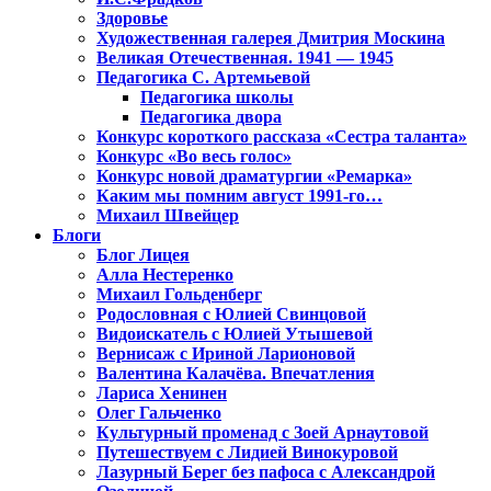
Здоровье
Художественная галерея Дмитрия Москина
Великая Отечественная. 1941 — 1945
Педагогика С. Артемьевой
Педагогика школы
Педагогика двора
Конкурс короткого рассказа «Сестра таланта»
Конкурс «Во весь голос»
Конкурс новой драматургии «Ремарка»
Каким мы помним август 1991-го…
Михаил Швейцер
Блоги
Блог Лицея
Алла Нестеренко
Михаил Гольденберг
Родословная с Юлией Свинцовой
Видоискатель с Юлией Утышевой
Вернисаж с Ириной Ларионовой
Валентина Калачёва. Впечатления
Лариса Хенинен
Олег Гальченко
Культурный променад с Зоей Арнаутовой
Путешествуем с Лидией Винокуровой
Лазурный Берег без пафоса с Александрой