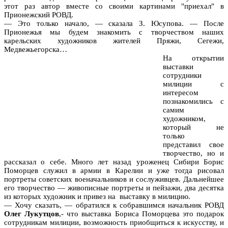
этот раз автор вместе со своими картинами "приехал" в
Прионежский РОВД.
— Это только начало, — сказала З. Юсупова. — После
Прионежья мы будем знакомить с творчеством наших
карельских художников жителей Пряжи, Сегежи,
Медвежьегорска…
На открытии
выставки
сотрудники
милиции с
интересом
познакомились с
самим
художником,
который не
только
представил свое
творчество, но и
рассказал о себе. Много лет назад уроженец Сибири Борис
Поморцев служил в армии в Карелии и уже тогда рисовал
портреты советских военачальников и сослуживцев. Дальнейшее
его творчество — живописные портреты и пейзажи, два десятка
из которых художник и привез на выставку в милицию.
— Хочу сказать, — обратился к собравшимся начальник РОВД
Олег Лукутцов
,- что выставка Бориса Поморцева это подарок
сотрудникам милиции, возможность приобщиться к искусству, и