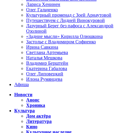
Лариса Хенинен
Олег Гальченко
Культурный променад с Зоей Арнаутовой
Путешествуем с Лидией Винокуровой
Лазурный Берег без пафоса с Александрой
Озолиной
«Задние мысли» Кирилла Олюшкина
Застолье с Владимиром Софиенко
Ирина Савкина
Светлана Артемьева
Наталья Мешкова
Владимир Берштейн
Екатерина Габалова
Олег Липовецкий
Илона Румянцева
Афиша
Новости
Анонс
Хроника
Культура
Дом актёра
Литература
Кино
Культурное наследие