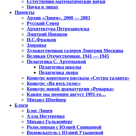
Естественно-математические науки
Наука в лицах
Проекты
Архив «Лицея». 2000 — 2003
Русский Север
Архитектура Петрозаводска
Дмитрий Новиков
И.С.Фрадков
Здоровье
Художественная галерея Дмитрия Москина
Великая Отечественная. 1941 — 1945
Педагогика С. Артемьевой
Педагогика школы
Педагогика двора
Конкурс короткого рассказа «Сестра таланта»
Конкурс «Во весь голос»
Конкурс новой драматургии «Ремарка»
Каким мы помним август 1991-го…
Михаил Швейцер
Блоги
Блог Лицея
Алла Нестеренко
Михаил Гольденберг
Родословная с Юлией Свинцовой
Видоискатель с Юлией Утышевой