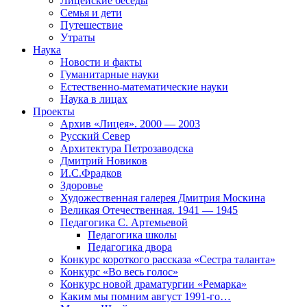
Лицейские беседы
Семья и дети
Путешествие
Утраты
Наука
Новости и факты
Гуманитарные науки
Естественно-математические науки
Наука в лицах
Проекты
Архив «Лицея». 2000 — 2003
Русский Север
Архитектура Петрозаводска
Дмитрий Новиков
И.С.Фрадков
Здоровье
Художественная галерея Дмитрия Москина
Великая Отечественная. 1941 — 1945
Педагогика С. Артемьевой
Педагогика школы
Педагогика двора
Конкурс короткого рассказа «Сестра таланта»
Конкурс «Во весь голос»
Конкурс новой драматургии «Ремарка»
Каким мы помним август 1991-го…