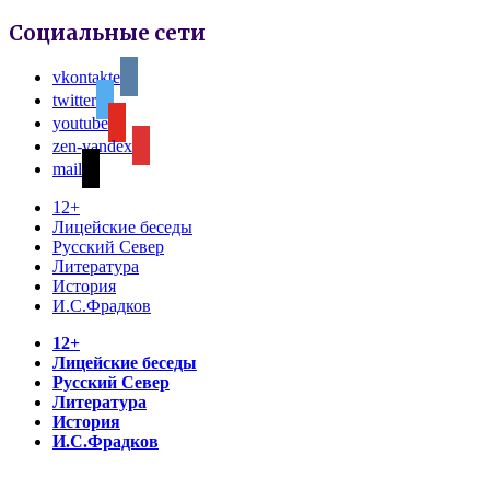
Социальные сети
vkontakte
twitter
youtube
zen-yandex
mail
12+
Лицейские беседы
Русский Север
Литература
История
И.С.Фрадков
12+
Лицейские беседы
Русский Север
Литература
История
И.С.Фрадков