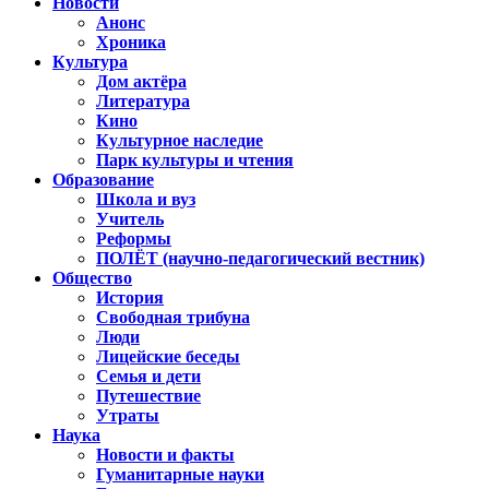
Новости
Анонс
Хроника
Культура
Дом актёра
Литература
Кино
Культурное наследие
Парк культуры и чтения
Образование
Школа и вуз
Учитель
Реформы
ПОЛЁТ (научно-педагогический вестник)
Общество
История
Свободная трибуна
Люди
Лицейские беседы
Семья и дети
Путешествие
Утраты
Наука
Новости и факты
Гуманитарные науки