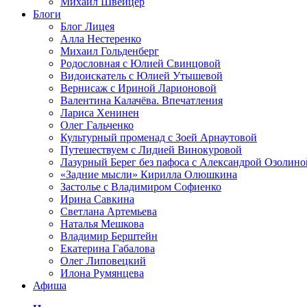
Михаил Швейцер
Блоги
Блог Лицея
Алла Нестеренко
Михаил Гольденберг
Родословная с Юлией Свинцовой
Видоискатель с Юлией Утышевой
Вернисаж с Ириной Ларионовой
Валентина Калачёва. Впечатления
Лариса Хенинен
Олег Гальченко
Культурный променад с Зоей Арнаутовой
Путешествуем с Лидией Винокуровой
Лазурный Берег без пафоса с Александрой Озолино
«Задние мысли» Кирилла Олюшкина
Застолье с Владимиром Софиенко
Ирина Савкина
Светлана Артемьева
Наталья Мешкова
Владимир Берштейн
Екатерина Габалова
Олег Липовецкий
Илона Румянцева
Афиша