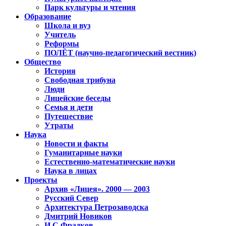
Парк культуры и чтения
Образование
Школа и вуз
Учитель
Реформы
ПОЛЁТ (научно-педагогический вестник)
Общество
История
Свободная трибуна
Люди
Лицейские беседы
Семья и дети
Путешествие
Утраты
Наука
Новости и факты
Гуманитарные науки
Естественно-математические науки
Наука в лицах
Проекты
Архив «Лицея». 2000 — 2003
Русский Север
Архитектура Петрозаводска
Дмитрий Новиков
И.С.Фрадков