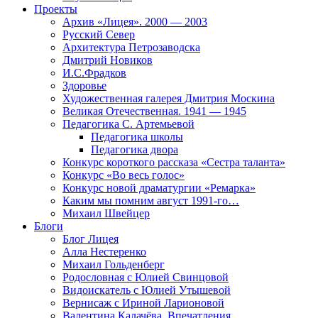
Проекты
Архив «Лицея». 2000 — 2003
Русский Север
Архитектура Петрозаводска
Дмитрий Новиков
И.С.Фрадков
Здоровье
Художественная галерея Дмитрия Москина
Великая Отечественная. 1941 — 1945
Педагогика С. Артемьевой
Педагогика школы
Педагогика двора
Конкурс короткого рассказа «Сестра таланта»
Конкурс «Во весь голос»
Конкурс новой драматургии «Ремарка»
Каким мы помним август 1991-го…
Михаил Швейцер
Блоги
Блог Лицея
Алла Нестеренко
Михаил Гольденберг
Родословная с Юлией Свинцовой
Видоискатель с Юлией Утышевой
Вернисаж с Ириной Ларионовой
Валентина Калачёва. Впечатления