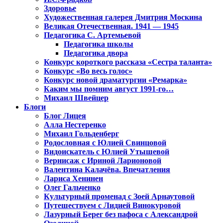
Здоровье
Художественная галерея Дмитрия Москина
Великая Отечественная. 1941 — 1945
Педагогика С. Артемьевой
Педагогика школы
Педагогика двора
Конкурс короткого рассказа «Сестра таланта»
Конкурс «Во весь голос»
Конкурс новой драматургии «Ремарка»
Каким мы помним август 1991-го…
Михаил Швейцер
Блоги
Блог Лицея
Алла Нестеренко
Михаил Гольденберг
Родословная с Юлией Свинцовой
Видоискатель с Юлией Утышевой
Вернисаж с Ириной Ларионовой
Валентина Калачёва. Впечатления
Лариса Хенинен
Олег Гальченко
Культурный променад с Зоей Арнаутовой
Путешествуем с Лидией Винокуровой
Лазурный Берег без пафоса с Александрой