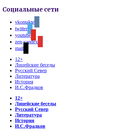
Социальные сети
vkontakte
twitter
youtube
zen-yandex
mail
12+
Лицейские беседы
Русский Север
Литература
История
И.С.Фрадков
12+
Лицейские беседы
Русский Север
Литература
История
И.С.Фрадков