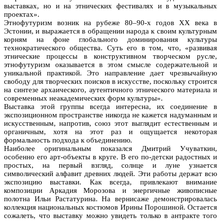
выставках, но и на этнических фестивалях и в музыкальных
проектах».
Этнофутуризм возник на рубеже 80–90-х годов XX века в
Эстонии, и выражается в обращении народа к своим культурным
корням на фоне глобального доминирования культуры
технократического общества. Суть его в том, что, «развивая
этнические процессы в конструктивном творческом русле,
этнофутуризм оказывается в этом смысле содержательной и
уникальной практикой. Это направление дает чрезвычайную
свободу для творческих поисков в искусстве, поскольку строится
на синтезе архаического, аутентичного этнического материала и
современных неакадемических форм культуры».
Выставка этой группы всегда интересна, их соединение в
экспозиционном пространстве никогда не кажется надуманным и
искусственным, напротив, союз этот выглядит естественным и
органичным, хотя на этот раз и ощущается некоторая
формальность подхода к объединению.
Наиболее оригинальным показался Дмитрий Учуваткин,
особенно его арт-объекты в круге. В его по-детски радостных и
простых, на первый взгляд, солнце и луне узнается
символический алфавит древних людей. Эти работы держат всю
экспозицию выставки. Как всегда, привлекают внимание
композиции Аркадия Морозова и энергичные живописные
полотна Ильи Растатурина. На вернисаже демонстрировалась
коллекция национальных костюмов Ирины Порошиной. Остается
сожалеть, что выставку можно увидеть только в антракте того