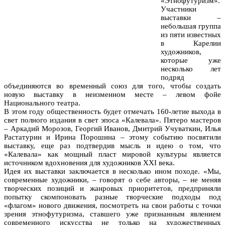
«Этнофутуризм».
Участники
выставки –
небольшая группа
из пяти известных
в Карелии
художников,
которые уже
несколько лет
подряд
объединяются во временный союз для того, чтобы создать
новую выставку в неизменном месте – левом фойе
Национального театра.
В этом году общественность будет отмечать 160-летие выхода в
свет полного издания в свет эпоса «Калевала». Пятеро мастеров
– Аркадий Морозов, Георгий Иванов, Дмитрий Учуваткин, Илья
Растатурин и Ирина Порошина – этому событию посвятили
выставку, еще раз подтвердив мысль и идею о том, что
«Калевала» как мощный пласт мировой культуры является
источником вдохновения для художников XXI века.
Идея их выставки заключается в несколько ином походе. «Мы,
современные художники, – говорят о себе авторы, – не меняя
творческих позиций и жанровых приоритетов, предприняли
попытку скомпоновать разные творческие подходы под
«флагом» нового движения, посмотреть на свои работы с точки
зрения этнофутуризма, ставшего уже признанным явлением
современного искусства не только на художественных