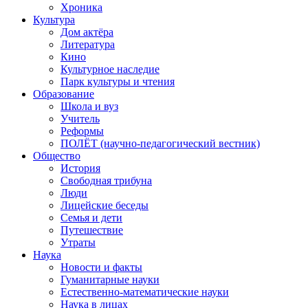
Хроника
Культура
Дом актёра
Литература
Кино
Культурное наследие
Парк культуры и чтения
Образование
Школа и вуз
Учитель
Реформы
ПОЛЁТ (научно-педагогический вестник)
Общество
История
Свободная трибуна
Люди
Лицейские беседы
Семья и дети
Путешествие
Утраты
Наука
Новости и факты
Гуманитарные науки
Естественно-математические науки
Наука в лицах