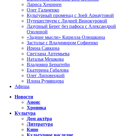
Лариса Хенинен
Олег Гальченко
Культурный променад с Зоей Арнаутовой
Путешествуем с Лидией Винокуровой
Лазурный Берег без пафоса с Александрой
Озолиной
«Задние мысли» Кирилла Олюшкина
Застолье с Владимиром Софиенко
Ирина Савкина
Светлана Артемьева
Наталья Мешкова
Владимир Берштейн
Екатерина Габалова
Олег Липовецкий
Илона Румянцева
Афиша
Новости
Анонс
Хроника
Культура
Дом актёра
Литература
Кино
Культурное наследие