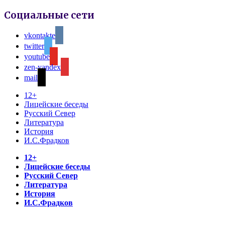
Социальные сети
vkontakte
twitter
youtube
zen-yandex
mail
12+
Лицейские беседы
Русский Север
Литература
История
И.С.Фрадков
12+
Лицейские беседы
Русский Север
Литература
История
И.С.Фрадков