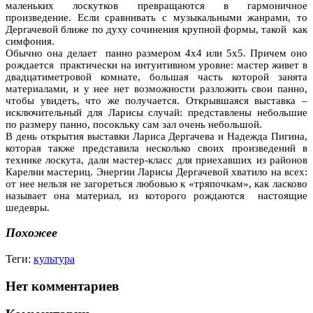
маленьких лоскутков превращаются в гармоничное
произведение. Если сравнивать с музыкальными жанрами, то
Дергачевой ближе по духу сочинения крупной формы, такой как
симфония.
Обычно она делает панно размером 4х4 или 5х5. Причем оно
рождается практически на интуитивном уровне: мастер живет в
двадцатиметровой комнате, большая часть которой занята
материалами, и у нее нет возможности разложить свои панно,
чтобы увидеть, что же получается. Открывшаяся выставка –
исключительный для Ларисы случай: представлены небольшие
по размеру панно, посокльку сам зал очень небольшой.
В день открытия выставки Лариса Дергачева и Надежда Пигина,
которая также представила несколько своих произведений в
технике лоскута, дали мастер-класс для приехавших из районов
Карелии мастериц. Энергии Ларисы Дергачевой хватило на всех:
от нее нельзя не загореться любовью к «тряпочкам», как ласково
называет она материал, из которого рождаются настоящие
шедевры.
Похожее
Теги:
культура
Нет комментариев