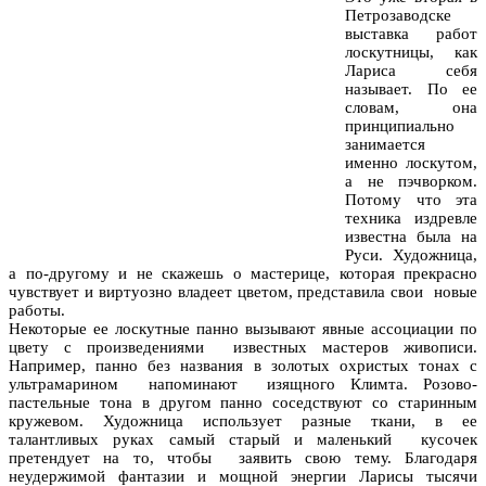
Петрозаводске
выставка работ
лоскутницы, как
Лариса себя
называет. По ее
словам, она
принципиально
занимается
именно лоскутом,
а не пэчворком.
Потому что эта
техника издревле
известна была на
Руси. Художница,
а по-другому и не скажешь о мастерице, которая прекрасно
чувствует и виртуозно владеет цветом, представила свои новые
работы.
Некоторые ее лоскутные панно вызывают явные ассоциации по
цвету с произведениями известных мастеров живописи.
Например, панно без названия в золотых охристых тонах с
ультрамарином напоминают изящного Климта. Розово-
пастельные тона в другом панно соседствуют со старинным
кружевом. Художница использует разные ткани, в ее
талантливых руках самый старый и маленький кусочек
претендует на то, чтобы заявить свою тему. Благодаря
неудержимой фантазии и мощной энергии Ларисы тысячи