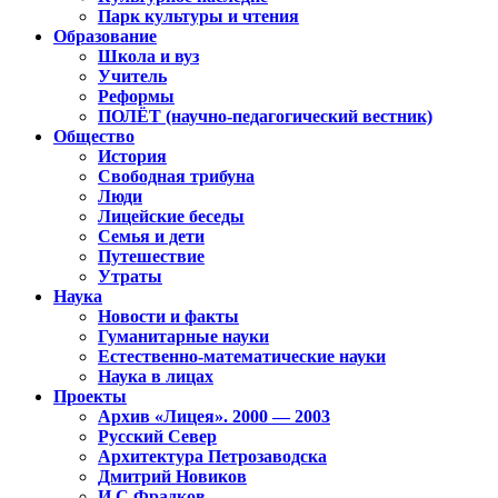
Парк культуры и чтения
Образование
Школа и вуз
Учитель
Реформы
ПОЛЁТ (научно-педагогический вестник)
Общество
История
Свободная трибуна
Люди
Лицейские беседы
Семья и дети
Путешествие
Утраты
Наука
Новости и факты
Гуманитарные науки
Естественно-математические науки
Наука в лицах
Проекты
Архив «Лицея». 2000 — 2003
Русский Север
Архитектура Петрозаводска
Дмитрий Новиков
И.С.Фрадков