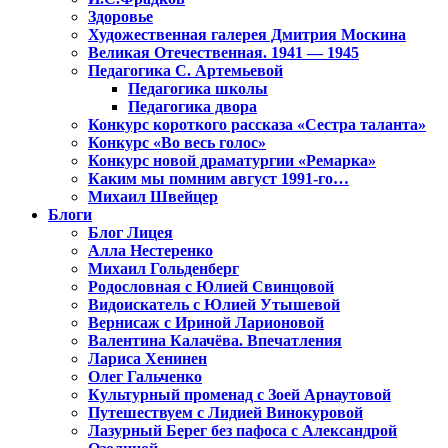
Здоровье
Художественная галерея Дмитрия Москина
Великая Отечественная. 1941 — 1945
Педагогика С. Артемьевой
Педагогика школы
Педагогика двора
Конкурс короткого рассказа «Сестра таланта»
Конкурс «Во весь голос»
Конкурс новой драматургии «Ремарка»
Каким мы помним август 1991-го…
Михаил Швейцер
Блоги
Блог Лицея
Алла Нестеренко
Михаил Гольденберг
Родословная с Юлией Свинцовой
Видоискатель с Юлией Утышевой
Вернисаж с Ириной Ларионовой
Валентина Калачёва. Впечатления
Лариса Хенинен
Олег Гальченко
Культурный променад с Зоей Арнаутовой
Путешествуем с Лидией Винокуровой
Лазурный Берег без пафоса с Александрой