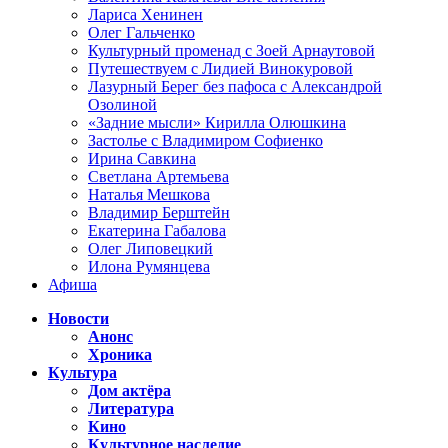
Лариса Хенинен
Олег Гальченко
Культурный променад с Зоей Арнаутовой
Путешествуем с Лидией Винокуровой
Лазурный Берег без пафоса с Александрой
Озолиной
«Задние мысли» Кирилла Олюшкина
Застолье с Владимиром Софиенко
Ирина Савкина
Светлана Артемьева
Наталья Мешкова
Владимир Берштейн
Екатерина Габалова
Олег Липовецкий
Илона Румянцева
Афиша
Новости
Анонс
Хроника
Культура
Дом актёра
Литература
Кино
Культурное наследие