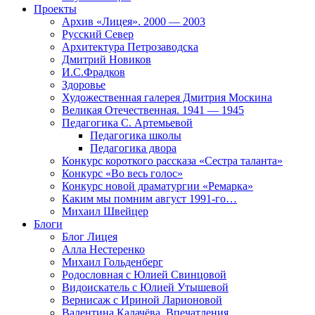
Проекты
Архив «Лицея». 2000 — 2003
Русский Север
Архитектура Петрозаводска
Дмитрий Новиков
И.С.Фрадков
Здоровье
Художественная галерея Дмитрия Москина
Великая Отечественная. 1941 — 1945
Педагогика С. Артемьевой
Педагогика школы
Педагогика двора
Конкурс короткого рассказа «Сестра таланта»
Конкурс «Во весь голос»
Конкурс новой драматургии «Ремарка»
Каким мы помним август 1991-го…
Михаил Швейцер
Блоги
Блог Лицея
Алла Нестеренко
Михаил Гольденберг
Родословная с Юлией Свинцовой
Видоискатель с Юлией Утышевой
Вернисаж с Ириной Ларионовой
Валентина Калачёва. Впечатления