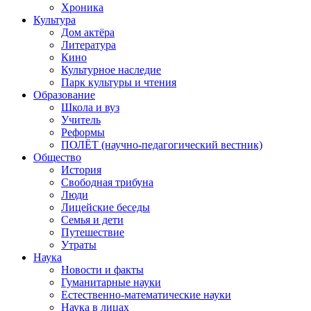
Хроника
Культура
Дом актёра
Литература
Кино
Культурное наследие
Парк культуры и чтения
Образование
Школа и вуз
Учитель
Реформы
ПОЛЁТ (научно-педагогический вестник)
Общество
История
Свободная трибуна
Люди
Лицейские беседы
Семья и дети
Путешествие
Утраты
Наука
Новости и факты
Гуманитарные науки
Естественно-математические науки
Наука в лицах