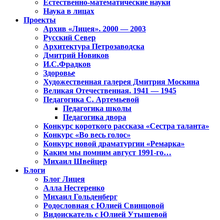
Естественно-математические науки
Наука в лицах
Проекты
Архив «Лицея». 2000 — 2003
Русский Север
Архитектура Петрозаводска
Дмитрий Новиков
И.С.Фрадков
Здоровье
Художественная галерея Дмитрия Москина
Великая Отечественная. 1941 — 1945
Педагогика С. Артемьевой
Педагогика школы
Педагогика двора
Конкурс короткого рассказа «Сестра таланта»
Конкурс «Во весь голос»
Конкурс новой драматургии «Ремарка»
Каким мы помним август 1991-го…
Михаил Швейцер
Блоги
Блог Лицея
Алла Нестеренко
Михаил Гольденберг
Родословная с Юлией Свинцовой
Видоискатель с Юлией Утышевой