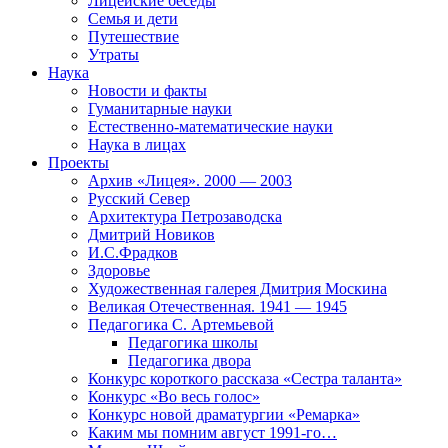
Лицейские беседы
Семья и дети
Путешествие
Утраты
Наука
Новости и факты
Гуманитарные науки
Естественно-математические науки
Наука в лицах
Проекты
Архив «Лицея». 2000 — 2003
Русский Север
Архитектура Петрозаводска
Дмитрий Новиков
И.С.Фрадков
Здоровье
Художественная галерея Дмитрия Москина
Великая Отечественная. 1941 — 1945
Педагогика С. Артемьевой
Педагогика школы
Педагогика двора
Конкурс короткого рассказа «Сестра таланта»
Конкурс «Во весь голос»
Конкурс новой драматургии «Ремарка»
Каким мы помним август 1991-го…