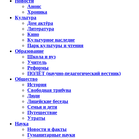
Новости
Анонс
Хроника
Культура
Дом актёра
Литература
Кино
Культурное наследие
Парк культуры и чтения
Образование
Школа и вуз
Учитель
Реформы
ПОЛЁТ (научно-педагогический вестник)
Общество
История
Свободная трибуна
Люди
Лицейские беседы
Семья и дети
Путешествие
Утраты
Наука
Новости и факты
Гуманитарные науки