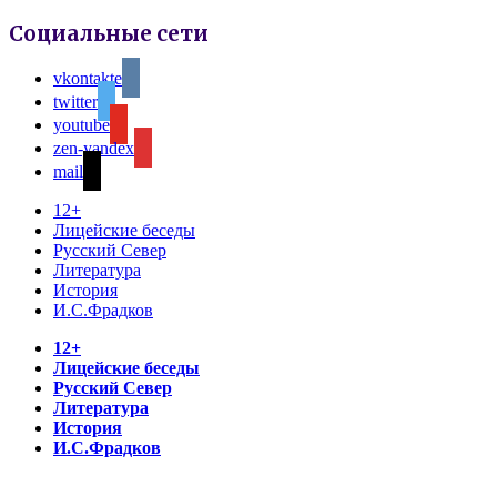
Социальные сети
vkontakte
twitter
youtube
zen-yandex
mail
12+
Лицейские беседы
Русский Север
Литература
История
И.С.Фрадков
12+
Лицейские беседы
Русский Север
Литература
История
И.С.Фрадков