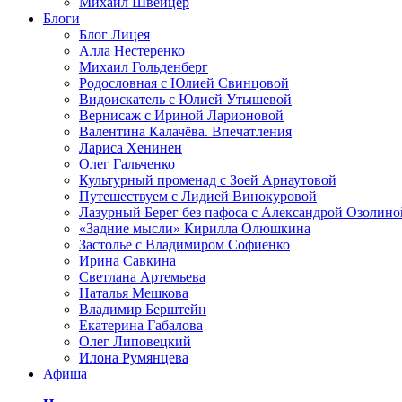
Михаил Швейцер
Блоги
Блог Лицея
Алла Нестеренко
Михаил Гольденберг
Родословная с Юлией Свинцовой
Видоискатель с Юлией Утышевой
Вернисаж с Ириной Ларионовой
Валентина Калачёва. Впечатления
Лариса Хенинен
Олег Гальченко
Культурный променад с Зоей Арнаутовой
Путешествуем с Лидией Винокуровой
Лазурный Берег без пафоса с Александрой Озолино
«Задние мысли» Кирилла Олюшкина
Застолье с Владимиром Софиенко
Ирина Савкина
Светлана Артемьева
Наталья Мешкова
Владимир Берштейн
Екатерина Габалова
Олег Липовецкий
Илона Румянцева
Афиша