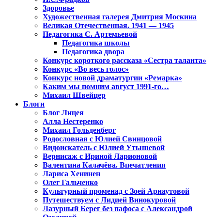
Здоровье
Художественная галерея Дмитрия Москина
Великая Отечественная. 1941 — 1945
Педагогика С. Артемьевой
Педагогика школы
Педагогика двора
Конкурс короткого рассказа «Сестра таланта»
Конкурс «Во весь голос»
Конкурс новой драматургии «Ремарка»
Каким мы помним август 1991-го…
Михаил Швейцер
Блоги
Блог Лицея
Алла Нестеренко
Михаил Гольденберг
Родословная с Юлией Свинцовой
Видоискатель с Юлией Утышевой
Вернисаж с Ириной Ларионовой
Валентина Калачёва. Впечатления
Лариса Хенинен
Олег Гальченко
Культурный променад с Зоей Арнаутовой
Путешествуем с Лидией Винокуровой
Лазурный Берег без пафоса с Александрой