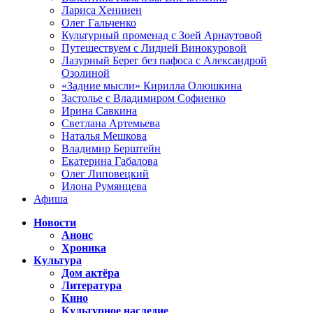
Лариса Хенинен
Олег Гальченко
Культурный променад с Зоей Арнаутовой
Путешествуем с Лидией Винокуровой
Лазурный Берег без пафоса с Александрой
Озолиной
«Задние мысли» Кирилла Олюшкина
Застолье с Владимиром Софиенко
Ирина Савкина
Светлана Артемьева
Наталья Мешкова
Владимир Берштейн
Екатерина Габалова
Олег Липовецкий
Илона Румянцева
Афиша
Новости
Анонс
Хроника
Культура
Дом актёра
Литература
Кино
Культурное наследие