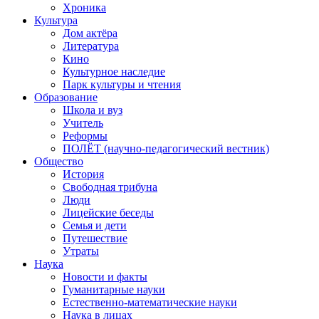
Хроника
Культура
Дом актёра
Литература
Кино
Культурное наследие
Парк культуры и чтения
Образование
Школа и вуз
Учитель
Реформы
ПОЛЁТ (научно-педагогический вестник)
Общество
История
Свободная трибуна
Люди
Лицейские беседы
Семья и дети
Путешествие
Утраты
Наука
Новости и факты
Гуманитарные науки
Естественно-математические науки
Наука в лицах