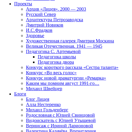
Проекты
Архив «Лицея». 2000 — 2003
Русский Север
Архитектура Петрозаводска
Дмитрий Новиков
И.С.Фрадков
Здоровье
Художественная галерея Дмитрия Москина
Великая Отечественная. 1941 — 1945
Педагогика С. Артемьевой
Педагогика школы
Педагогика двора
Конкурс короткого рассказа «Сестра таланта»
Конкурс «Во весь голос»
Конкурс новой драматургии «Ремарка»
Каким мы помним август 1991-го…
Михаил Швейцер
Блоги
Блог Лицея
Алла Нестеренко
Михаил Гольденберг
Родословная с Юлией Свинцовой
Видоискатель с Юлией Утышевой
Вернисаж с Ириной Ларионовой
Валентина Калачёва. Впечатления