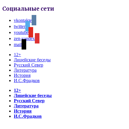
Социальные сети
vkontakte
twitter
youtube
zen-yandex
mail
12+
Лицейские беседы
Русский Север
Литература
История
И.С.Фрадков
12+
Лицейские беседы
Русский Север
Литература
История
И.С.Фрадков