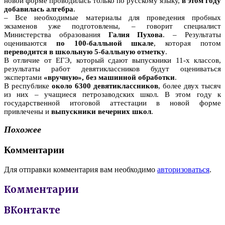
новой форме проводилась только по русскому языку,
в этом году
добавилась алгебра
.
– Все необходимые материалы для проведения пробных
экзаменов уже подготовлены, – говорит специалист
Министерства образования
Галия Пухова
. – Результаты
оцениваются
по 100-балльной шкале
, которая потом
переводится в школьную 5-балльную отметку
.
В отличие от ЕГЭ, который сдают выпускники 11-х классов,
результаты работ девятиклассников будут оцениваться
экспертами
«вручную», без машинной обработки
.
В республике
около 6300 девятиклассников
, более двух тысяч
из них – учащиеся петрозаводских школ. В этом году к
государственной итоговой аттестации в новой форме
привлечены и
выпускники вечерних школ
.
Похожее
Комментарии
Для отправки комментария вам необходимо
авторизоваться
.
Комментарии
ВКонтакте