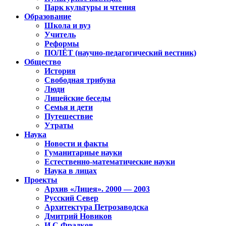
Парк культуры и чтения
Образование
Школа и вуз
Учитель
Реформы
ПОЛЁТ (научно-педагогический вестник)
Общество
История
Свободная трибуна
Люди
Лицейские беседы
Семья и дети
Путешествие
Утраты
Наука
Новости и факты
Гуманитарные науки
Естественно-математические науки
Наука в лицах
Проекты
Архив «Лицея». 2000 — 2003
Русский Север
Архитектура Петрозаводска
Дмитрий Новиков
И.С.Фрадков